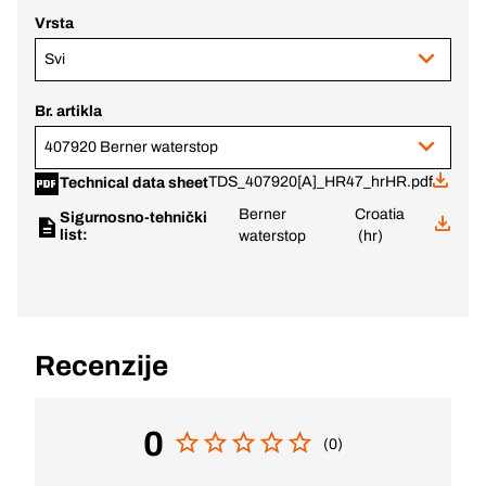
Vrsta
Svi
Br. artikla
407920 Berner waterstop
TDS_407920[A]_HR47_hrHR.pdf
Technical data sheet
Berner
Croatia
Sigurnosno-tehnički
list:
waterstop
(hr)
Recenzije
0
(0)