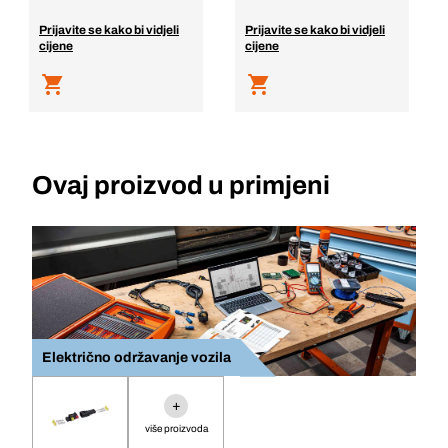
Prijavite se kako bi vidjeli
Prijavite se kako bi vidjeli
cijene
cijene
Ovaj proizvod u primjeni
Električno održavanje vozila
+
više proizvoda