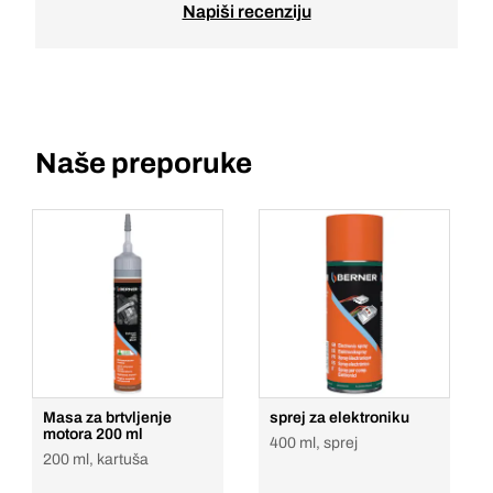
Napiši recenziju
Naše preporuke
Masa za brtvljenje
sprej za elektroniku
motora 200 ml
400 ml, sprej
200 ml, kartuša