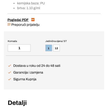
kemijska baza: PU
brtva: 1.10 g/ml
Pogledaj PDF
Preporuči prijatelju
Komada
Jedinična cijena / ST
1
12
Dostava u roku od 24 do 48 sati
Garancija i zamjena
Sigurna Kupnja
Detalji