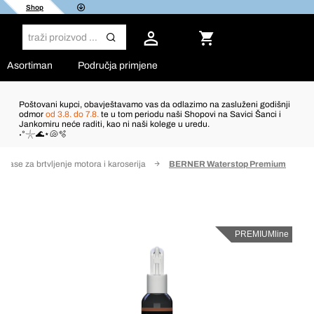
Shop
Asortiman
Područja primjene
Poštovani kupci, obavještavamo vas da odlazimo na zasluženi godišnji
odmor
od 3.8. do 7.8.
te u tom periodu naši Shopovi na Savici Šanci i
Jankomiru neće raditi, kao ni naši kolege u uredu.
˖°𓇼🌊⋆🐚🫧
Mase za brtvljenje motora i karoserija
BERNER Waterstop Premium
PREMIUMline