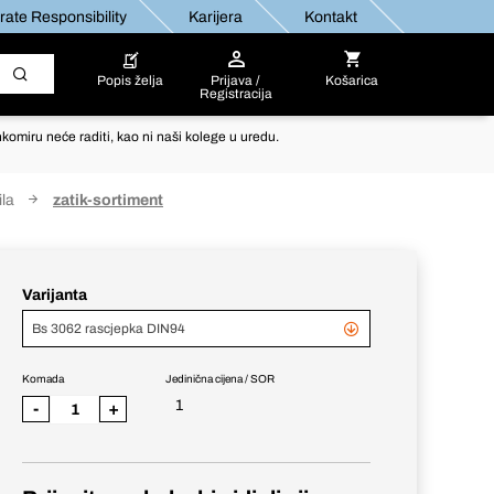
ate Responsibility
Karijera
Kontakt
Popis želja
Prijava /
Košarica
Registracija
komiru neće raditi, kao ni naši kolege u uredu.
ila
zatik-sortiment
Varijanta
Bs 3062 rascjepka DIN94
Komada
Jedinična cijena / SOR
1
-
+