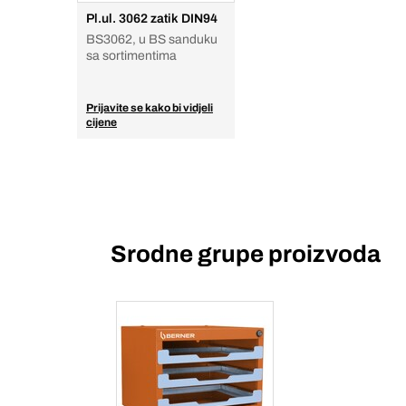
Pl.ul. 3062 zatik DIN94
BS3062, u BS sanduku
sa sortimentima
Prijavite se kako bi vidjeli
cijene
Srodne grupe proizvoda