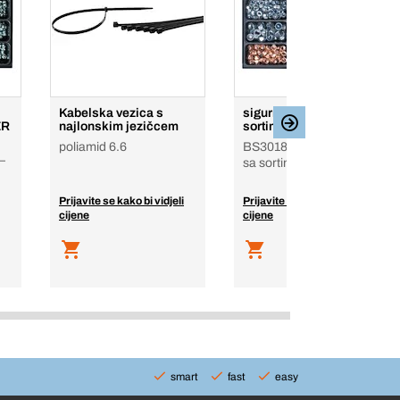
Kabelska vezica s
sigurnosne matice-
ER
najlonskim jezičcem
sortiment
poliamid 6.6
BS3018, u BS sanduku
–
sa sortimentima
Prijavite se kako bi vidjeli
Prijavite se kako bi vidjeli
cijene
cijene
smart
fast
easy