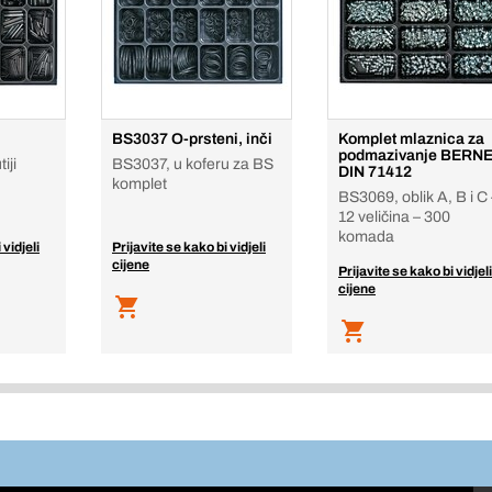
BS3037 O-prsteni, inči
Komplet mlaznica za
podmazivanje BERN
iji
BS3037, u koferu za BS
DIN 71412
komplet
BS3069, oblik A, B i C 
12 veličina – 300
komada
 vidjeli
Prijavite se kako bi vidjeli
cijene
Prijavite se kako bi vidjeli
cijene