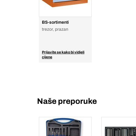
BS-sortimenti
trezor, prazan
Prijavite se kako bi vidjeli
cijene
Naše preporuke