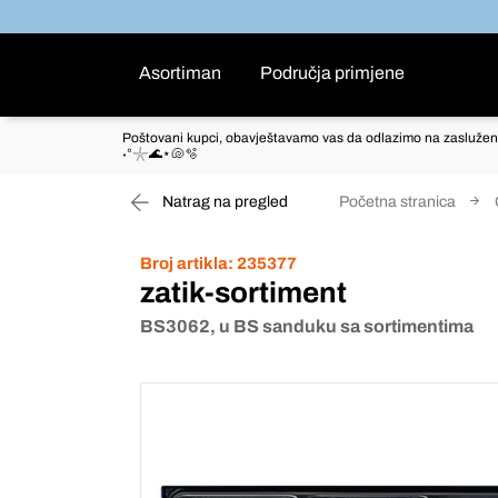
Asortiman
Područja primjene
Poštovani kupci, obavještavamo vas da odlazimo na zaslužen
˖°𓇼🌊⋆🐚🫧
Natrag na pregled
Početna stranica
Broj artikla:
235377
zatik-sortiment
BS3062, u BS sanduku sa sortimentima