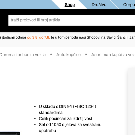
Shop
Društvo
Corpor
i godišnji odmor
od 3.8. do 7.8.
te u tom periodu naši Shopovi na Savici Šanci i Jan
Oprema i pribor za vozila
Auto kopčice
Asortiman kopči za voz
U skladu s DIN 94 (~ISO 1234)
standardima
Celik pocincan za izdržljivost
Set od 1050 dijelova za svestranu
upotrebu