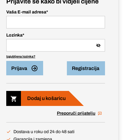
Prijavite se kako bi vidjeli cijene
Vaša E-mail adresa
*
Lozinka
*
Izgubljena lozinka?
Prijava
Registracija
Dodaj u košaricu
Preporuči prijatelju
Dostava u roku od 24 do 48 sati
Garancija i zamjena