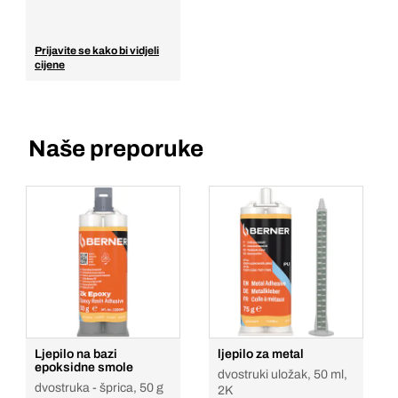
Prijavite se kako bi vidjeli
cijene
Naše preporuke
Ljepilo na bazi
ljepilo za metal
epoksidne smole
dvostruki uložak, 50 ml,
dvostruka - šprica, 50 g
2K