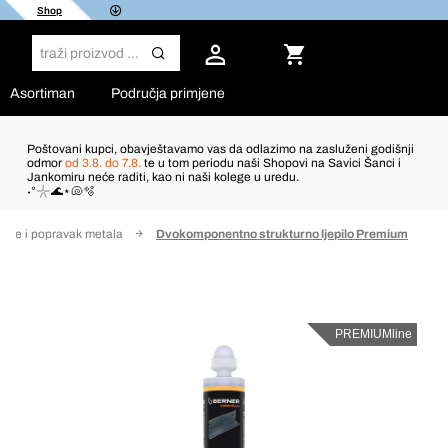
Shop
Asortiman
Područja primjene
Poštovani kupci, obavještavamo vas da odlazimo na zasluženi godišnji
odmor
od 3.8. do 7.8.
te u tom periodu naši Shopovi na Savici Šanci i
Jankomiru neće raditi, kao ni naši kolege u uredu.
˖°𓇼🌊⋆🐚🫧
jenje i popravak metala
Dvokomponentno strukturno ljepilo Premium
PREMIUMline