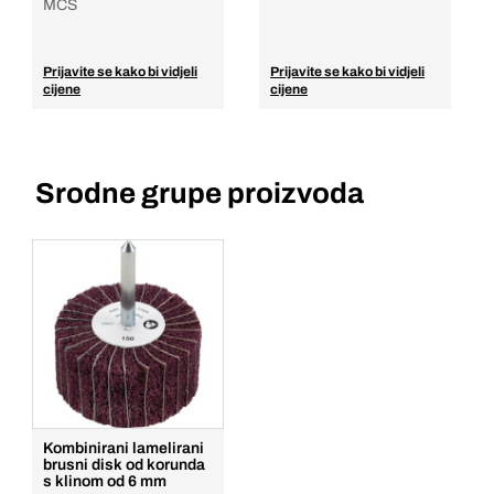
MCS
Prijavite se kako bi vidjeli
Prijavite se kako bi vidjeli
cijene
cijene
Srodne grupe proizvoda
Kombinirani lamelirani
brusni disk od korunda
s klinom od 6 mm