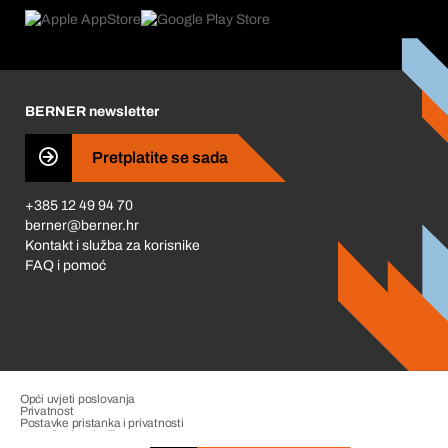
Product Compliance
Što nas pokreće
Korporativna društvena odgovornost
Karijera
BERNER newsletter
Business Conduct
Pretplatite se sada
+385 12 49 94 70
berner@berner.hr
Kontakt i služba za korisnike
FAQ i pomoć
Opći uvjeti poslovanja
Privatnost
Postavke pristanka i privatnosti
Upravljanje pritužbama
Impresum