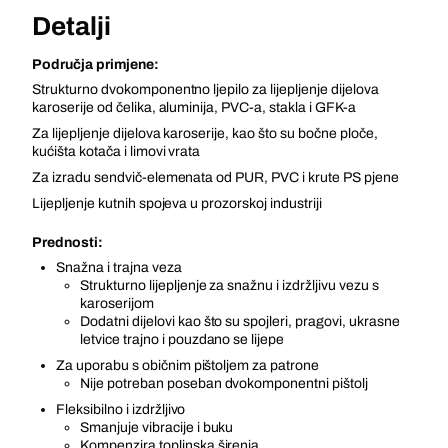
Detalji
Područja primjene:
Strukturno dvokomponentno ljepilo za lijepljenje dijelova
karoserije od čelika, aluminija, PVC-a, stakla i GFK-a
Za lijepljenje dijelova karoserije, kao što su bočne ploče,
kućišta kotača i limovi vrata
Za izradu sendvič-elemenata od PUR, PVC i krute PS pjene
Lijepljenje kutnih spojeva u prozorskoj industriji
Prednosti:
Snažna i trajna veza
Strukturno lijepljenje za snažnu i izdržljivu vezu s
karoserijom
Dodatni dijelovi kao što su spojleri, pragovi, ukrasne
letvice trajno i pouzdano se lijepe
Za uporabu s običnim pištoljem za patrone
Nije potreban poseban dvokomponentni pištolj
Fleksibilno i izdržljivo
Smanjuje vibracije i buku
Kompenzira toplinska širenja