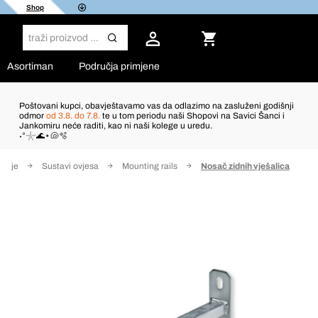
Shop
Asortiman
Područja primjene
Poštovani kupci, obavještavamo vas da odlazimo na zasluženi godišnji
odmor
od 3.8. do 7.8.
te u tom periodu naši Shopovi na Savici Šanci i
Jankomiru neće raditi, kao ni naši kolege u uredu.
˖°𓇼🌊⋆🐚🫧
tarije
Sustavi ovjesa
Mounting rails
Nosač zidnih vješalica