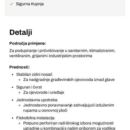
Sigurna Kupnja
Detalji
Područja primjene:
Za podupiranje i pričvršćivanje u sanitarnim, klimatiziranim,
ventiliranim, grijanim i industrijskim prostorima
Prednosti:
Stabilan zidni nosač
Za nadgradnje građevinskih cjevovoda iznad glave
Siguran i čvrst
Za cjevovode i uređaje
Jednostavna upotreba
Jednostavno poravnavanje zahvaljujući izduženim
rupama u osnovnoj ploči
Fleksibilna instalacija
Potpuno perforiran radi širokog izbora mogućnosti
ugradnje u kombinaciji s našim priborom za vodilice