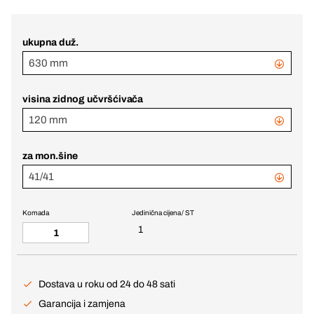
ukupna duž.
630 mm
visina zidnog učvršćivača
120 mm
za mon.šine
41/41
Komada
Jedinična cijena / ST
1
Dostava u roku od 24 do 48 sati
Garancija i zamjena