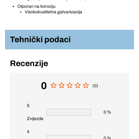
Otporan na koroziju
Visokokvalitetna galvanizacija
Tehnički podaci
Recenzije
0
(0)
5
0 %
Zvijezde
4
0 %