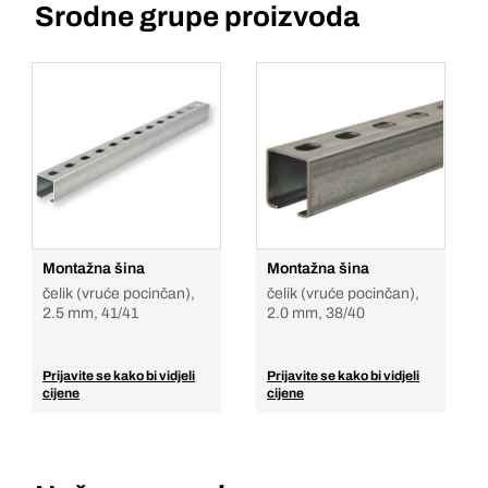
Srodne grupe proizvoda
Montažna šina
Montažna šina
čelik (vruće pocinčan),
čelik (vruće pocinčan),
2.5 mm, 41/41
2.0 mm, 38/40
Prijavite se kako bi vidjeli
Prijavite se kako bi vidjeli
cijene
cijene