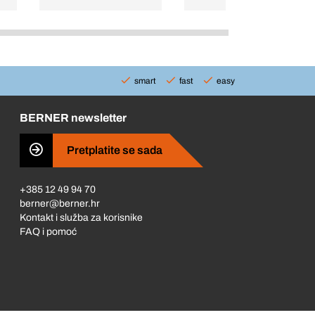
smart
fast
easy
BERNER newsletter
Pretplatite se sada
+385 12 49 94 70
berner@berner.hr
Kontakt i služba za korisnike
FAQ i pomoć