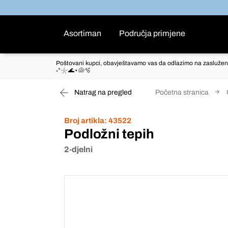
Asortiman
Područja primjene
Poštovani kupci, obavještavamo vas da odlazimo na zaslužen
˖°𓇼🌊⋆🐚🫧
Natrag na pregled
Početna stranica
Broj artikla:
43522
Podložni tepih
2-djelni