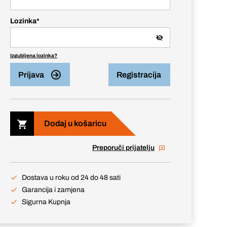
Lozinka
*
Izgubljena lozinka?
Prijava
Registracija
Dodaj u košaricu
Preporuči prijatelju
Dostava u roku od 24 do 48 sati
Garancija i zamjena
Sigurna Kupnja