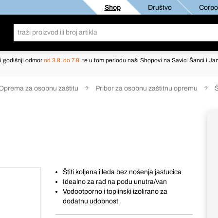
Shop
Društvo
Corpor
i godišnji odmor
od 3.8. do 7.8.
te u tom periodu naši Shopovi na Savici Šanci i Jan
Oprema za osobnu zaštitu
Pribor za osobnu zaštitnu opremu
Š
Štiti koljena i leda bez nošenja jastucica
Idealno za rad na podu unutra/van
Vodootporno i toplinski izolirano za
dodatnu udobnost