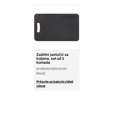
Zaštitni jastučić za
koljena, set od 3
komada
profesionalni protu
klizač
Prijavite se kako bi vidjeli
cijene