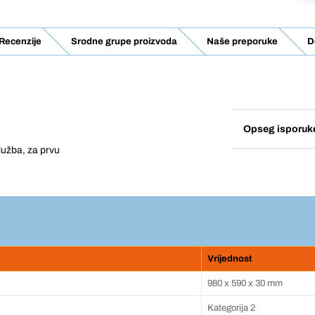
Recenzije
Srodne grupe proizvoda
Naše preporuke
D
Opseg isporuk
lužba, za prvu
Vrijednost
980 x 590 x 30 mm
Kategorija 2