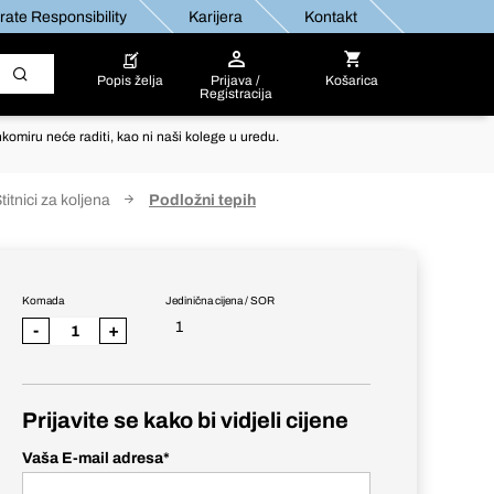
ate Responsibility
Karijera
Kontakt
Popis želja
Prijava /
Košarica
Registracija
komiru neće raditi, kao ni naši kolege u uredu.
titnici za koljena
Podložni tepih
Komada
Jedinična cijena / SOR
1
-
+
Prijavite se kako bi vidjeli cijene
Vaša E-mail adresa
*