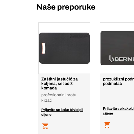
Naše preporuke
Zaštitni jastučić za
prozuklizni pod
koljena, set od 3
podmetač
komada
profesionalni protu
klizač
Prijavite se kako bi
Prijavite se kako bi vidjeli
cijene
cijene