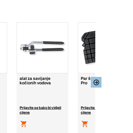
alat za savijanje
Par štitnika za koljena
kočionih vodova
Pro
Prijavite se kako bi vidjeli
Prijavite se kako bi vidjeli
cijene
cijene