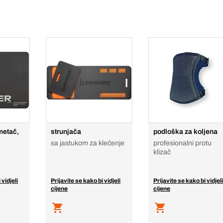
metač,
strunjača
podloška za koljena
sa jastukom za klečenje
profesionalni protu
klizač
 vidjeli
Prijavite se kako bi vidjeli
Prijavite se kako bi vidjeli
cijene
cijene