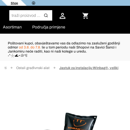
Shop
Asortiman
Područja primjene
Poštovani kupci, obavještavamo vas da odlazimo na zasluženi godišnji
odmor
od 3.8. do 7.8.
te u tom periodu naši Shopovi na Savici Šanci i
Jankomiru neće raditi, kao ni naši kolege u uredu.
˖°𓇼🌊⋆🐚🫧
alati
Ostali građivnski alat
Jastuk za instalaciju Winbag®, veliki