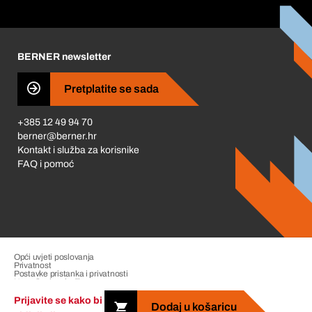
Korporativna društvena odgovornost
Karijera
BERNER newsletter
Business Conduct
Pretplatite se sada
+385 12 49 94 70
berner@berner.hr
Kontakt i služba za korisnike
FAQ i pomoć
Opći uvjeti poslovanja
Privatnost
Postavke pristanka i privatnosti
Upravljanje pritužbama
Impresum
Prijavite se kako bi
Dodaj u košaricu