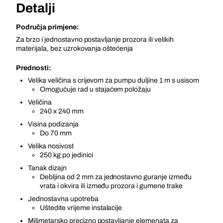
Detalji
Područja primjene:
Za brzo i jednostavno postavljanje prozora ili velikih
materijala, bez uzrokovanja oštećenja
Prednosti:
Velika veličina s crijevom za pumpu duljine 1 m s usisom
Omogućuje rad u stajaćem položaju
Veličina
240 x 240 mm
Visina podizanja
Do 70 mm
Velika nosivost
250 kg po jedinici
Tanak dizajn
Debljina od 2 mm za jednostavno guranje između
vrata i okvira ili između prozora i gumene trake
Jednostavna upotreba
Uštedite vrijeme instalacije
Milimetarsko precizno postavljanje elemenata za