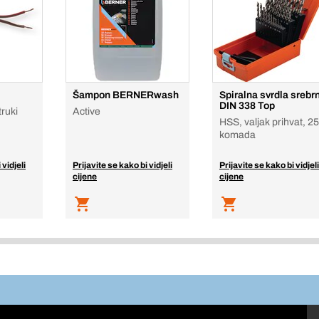
Šampon BERNERwash
Spiralna svrdla srebr
DIN 338 Top
truki
Active
HSS, valjak prihvat, 25
komada
 vidjeli
Prijavite se kako bi vidjeli
Prijavite se kako bi vidjeli
cijene
cijene