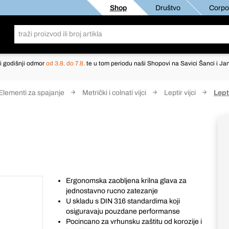
Shop
Društvo
Corpor
i godišnji odmor
od 3.8. do 7.8.
te u tom periodu naši Shopovi na Savici Šanci i Jan
Elementi za spajanje
Metrički i colnati vijci
Leptir vijci
Lept
Ergonomska zaobljena krilna glava za
jednostavno rucno zatezanje
U skladu s DIN 316 standardima koji
osiguravaju pouzdane performanse
Pocincano za vrhunsku zaštitu od korozije i