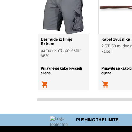
Bermude iz linije
Kabel zvučnika
Extrem
2 ST, 50 m, dvos
pamuk 35%, poliester
kabel
65%
Prijavite se kako bi vidjeli
Prijavite se kako bi
cijene
cijene
PUSHING THE LIMITS.