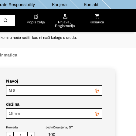
ate Responsibility
Karijera
Kontakt
Popis želja
Prijava /
Košarica
Registracija
komiru neće raditi, kao ni naši kolege u uredu.
ir matica
Navoj
M 6
dužina
16 mm
Komada
Jedinična cijena / ST
100
-
+