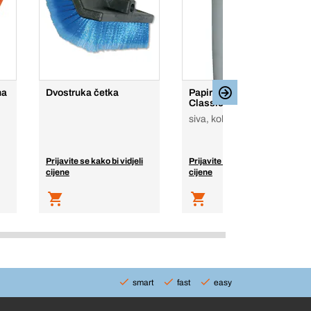
na
Dvostruka četka
Papir za prekrivanje
Classic
siva, kolut, papir
Prijavite se kako bi vidjeli
Prijavite se kako bi vidjeli
cijene
cijene
smart
fast
easy