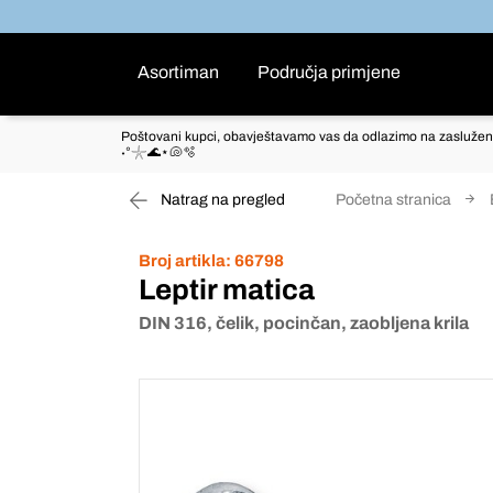
Asortiman
Područja primjene
Poštovani kupci, obavještavamo vas da odlazimo na zaslužen
˖°𓇼🌊⋆🐚🫧
Natrag na pregled
Početna stranica
Broj artikla:
66798
Leptir matica
DIN 316, čelik, pocinčan, zaobljena krila