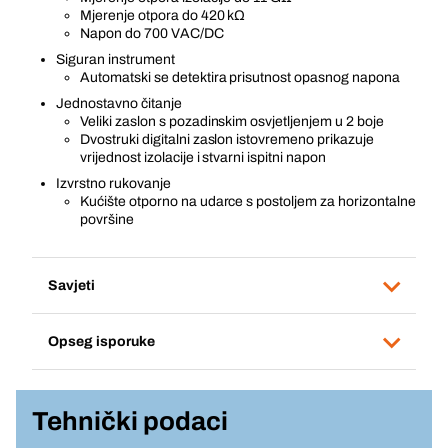
Mjerenje otpora do 420 kΩ
Napon do 700 VAC/DC
Siguran instrument
Automatski se detektira prisutnost opasnog napona
Jednostavno čitanje
Veliki zaslon s pozadinskim osvjetljenjem u 2 boje
Dvostruki digitalni zaslon istovremeno prikazuje
vrijednost izolacije i stvarni ispitni napon
Izvrstno rukovanje
Kućište otporno na udarce s postoljem za horizontalne
površine
Savjeti
Opseg isporuke
Tehnički podaci