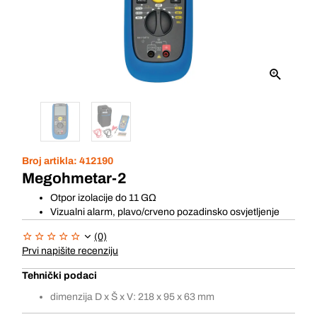
Broj artikla:
412190
Megohmetar-2
Otpor izolacije do 11 GΩ
Vizualni alarm, plavo/crveno pozadinsko osvjetljenje
(0)
Prvi napišite recenziju
Tehnički podaci
dimenzija D x Š x V: 218 x 95 x 63 mm