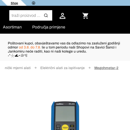
Shop
Asortiman
Područja primjene
Poštovani kupci, obavještavamo vas da odlazimo na zasluženi godišnji
odmor
od 3.8. do 7.8.
te u tom periodu naši Shopovi na Savici Šanci i
Jankomiru neće raditi, kao ni naši kolege u uredu.
˖°𓇼🌊⋆🐚🫧
tronički mjerni alati
Električni alati za ispitivanje
Megohmetar-2