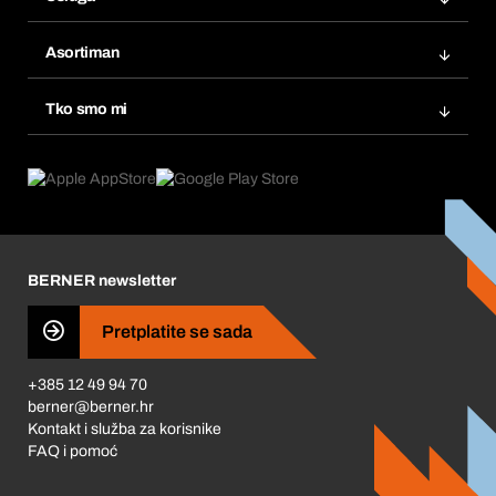
Fakture
Bera Modul
Popisi želja
Asortiman
eProcurement
Ponovno naručivanje
Inovacije proizvoda
Tražitelji proizvoda
Tko smo mi
Pretplate
Područja primjene
Što nudimo
Povrati & Reklamacije
Product Compliance
Što nas pokreće
Korporativna društvena odgovornost
Karijera
BERNER newsletter
Business Conduct
Pretplatite se sada
+385 12 49 94 70
berner@berner.hr
Kontakt i služba za korisnike
FAQ i pomoć