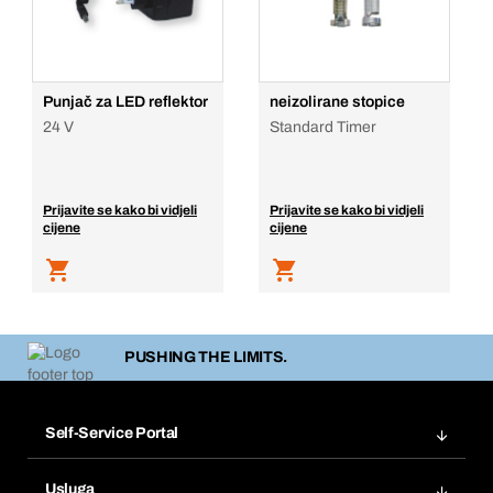
Punjač za LED reflektor
neizolirane stopice
24 V
Standard Timer
Prijavite se kako bi vidjeli
Prijavite se kako bi vidjeli
cijene
cijene
PUSHING THE LIMITS.
Self-Service Portal
Narudžbe
Usluga