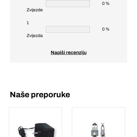
0 %
Zvijezde
1
0 %
Zvijezda
Napiši recenziju
Naše preporuke