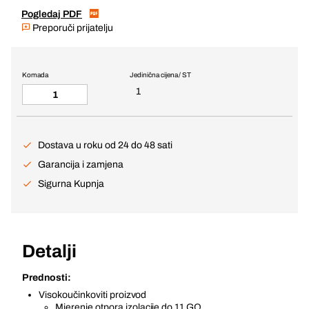
Pogledaj PDF
Preporuči prijatelju
Komada
Jedinična cijena / ST
1
Dostava u roku od 24 do 48 sati
Garancija i zamjena
Sigurna Kupnja
Detalji
Prednosti:
Visokoučinkoviti proizvod
Mjerenje otpora izolacije do 11 GΩ