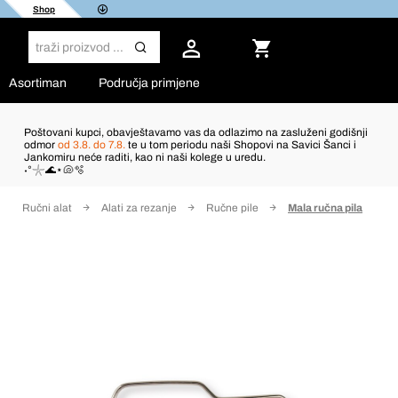
Shop
Asortiman
Područja primjene
Poštovani kupci, obavještavamo vas da odlazimo na zasluženi godišnji
odmor
od 3.8. do 7.8.
te u tom periodu naši Shopovi na Savici Šanci i
Jankomiru neće raditi, kao ni naši kolege u uredu.
˖°𓇼🌊⋆🐚🫧
Ručni alat
Alati za rezanje
Ručne pile
Mala ručna pila