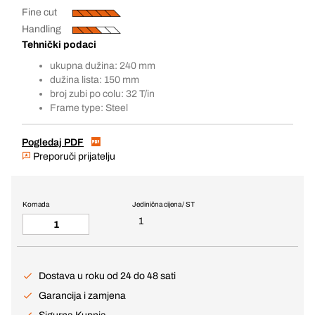
Fine cut
Handling
Tehnički podaci
ukupna dužina: 240 mm
dužina lista: 150 mm
broj zubi po colu: 32 T/in
Frame type: Steel
Pogledaj PDF
Preporuči prijatelju
Komada
Jedinična cijena / ST
1
Dostava u roku od 24 do 48 sati
Garancija i zamjena