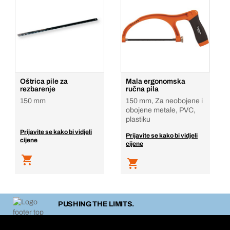
Oštrica pile za
Mala ergonomska
rezbarenje
ručna pila
150 mm
150 mm, Za neobojene i
obojene metale, PVC,
plastiku
Prijavite se kako bi vidjeli
Prijavite se kako bi vidjeli
cijene
cijene
PUSHING THE LIMITS.