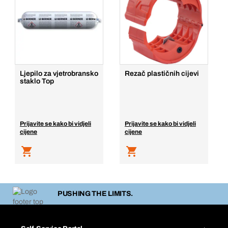
Ljepilo za vjetrobransko
Rezač plastičnih cijevi
staklo Top
Prijavite se kako bi vidjeli
Prijavite se kako bi vidjeli
cijene
cijene
PUSHING THE LIMITS.