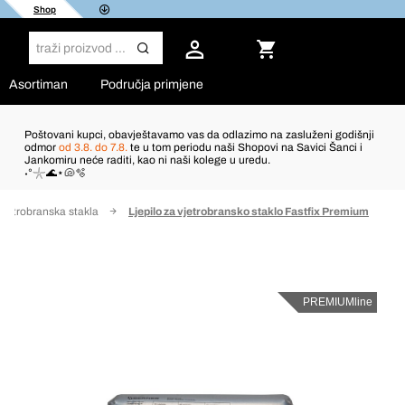
Shop
Asortiman
Područja primjene
Poštovani kupci, obavještavamo vas da odlazimo na zasluženi godišnji
odmor
od 3.8. do 7.8.
te u tom periodu naši Shopovi na Savici Šanci i
Jankomiru neće raditi, kao ni naši kolege u uredu.
˖°𓇼🌊⋆🐚🫧
 vjetrobranska stakla
Ljepilo za vjetrobransko staklo Fastfix Premium
PREMIUMline