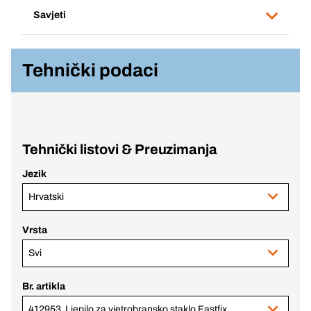
Savjeti
Tehnički podaci
Tehnički listovi & Preuzimanja
Jezik
Hrvatski
Vrsta
Svi
Br. artikla
412953 Ljepilo za vjetrobransko staklo Fastfix