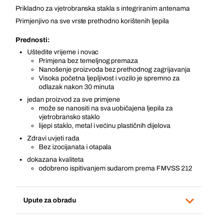
Prikladno za vjetrobranska stakla s integriranim antenama
Primjenjivo na sve vrste prethodno korištenih ljepila
Prednosti:
Uštedite vrijeme i novac
Primjena bez temeljnog premaza
Nanošenje proizvoda bez prethodnog zagrijavanja
Visoka početna ljepljivost i vozilo je spremno za
odlazak nakon 30 minuta
jedan proizvod za sve primjene
može se nanositi na sva uobičajena ljepila za
vjetrobransko staklo
lijepi staklo, metal i većinu plastičnih dijelova
Zdravi uvjeti rada
Bez izocijanata i otapala
dokazana kvaliteta
odobreno ispitivanjem sudarom prema FMVSS 212
Upute za obradu