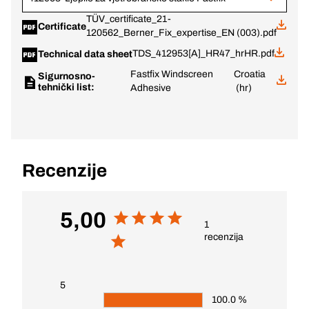
TÜV_certificate_21-
Certificate
120562_Berner_Fix_expertise_EN (003).pdf
TDS_412953[A]_HR47_hrHR.pdf
Technical data sheet
Fastfix Windscreen
Croatia
Sigurnosno-
tehnički list:
Adhesive
(hr)
Recenzije
5,00
1
recenzija
5
100.0 %