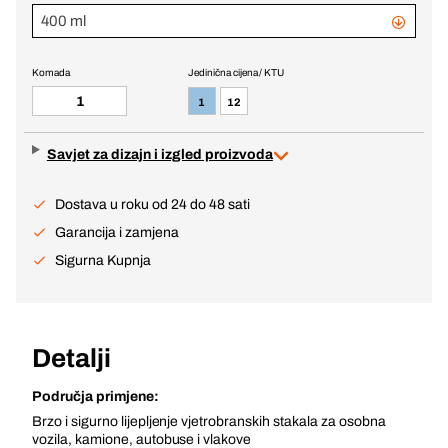
400 ml
Komada
Jedinična cijena / KTU
1
12
Savjet za dizajn i izgled proizvoda
Dostava u roku od 24 do 48 sati
Garancija i zamjena
Sigurna Kupnja
Detalji
Područja primjene:
Brzo i sigurno lijepljenje vjetrobranskih stakala za osobna
vozila, kamione, autobuse i vlakove