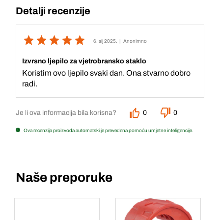
Detalji recenzije
6. sij 2025.
| Anonimno
Izvrsno ljepilo za vjetrobransko staklo
Koristim ovo ljepilo svaki dan. Ona stvarno dobro
radi.
Je li ova informacija bila korisna?
0
0
Ova recenzija proizvoda automatski je prevedena pomoću umjetne inteligencije.
Naše preporuke