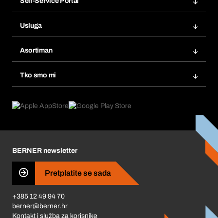
Self-Service Portal
Narudžbe
Usluga
Fakture
Bera Modul
Popisi želja
Asortiman
eProcurement
Ponovno naručivanje
Inovacije proizvoda
Tražitelji proizvoda
Tko smo mi
Pretplate
Područja primjene
Što nudimo
Povrati & Reklamacije
Product Compliance
Što nas pokreće
Korporativna društvena odgovornost
Karijera
BERNER newsletter
Business Conduct
Pretplatite se sada
+385 12 49 94 70
berner@berner.hr
Kontakt i služba za korisnike