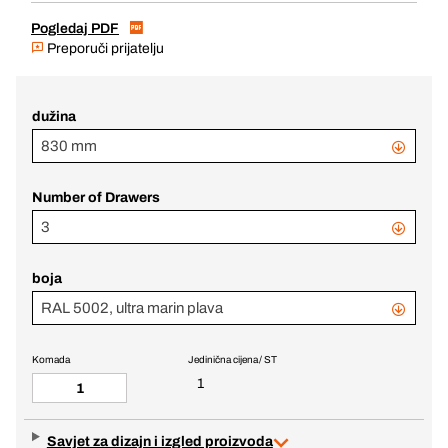
Pogledaj PDF
Preporuči prijatelju
dužina
830 mm
Number of Drawers
3
boja
RAL 5002, ultra marin plava
Komada
Jedinična cijena / ST
1
Savjet za dizajn i izgled proizvoda