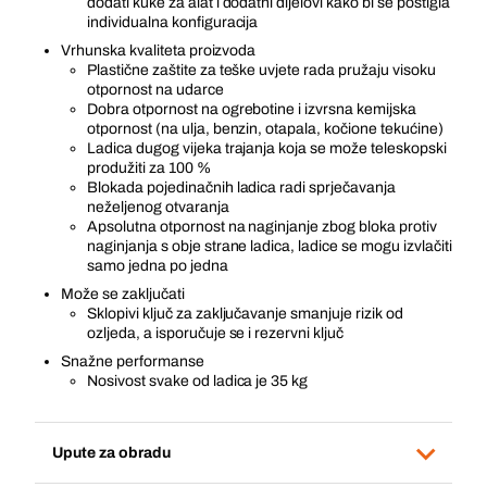
dodati kuke za alat i dodatni dijelovi kako bi se postigla
individualna konfiguracija
Vrhunska kvaliteta proizvoda
Plastične zaštite za teške uvjete rada pružaju visoku
otpornost na udarce
Dobra otpornost na ogrebotine i izvrsna kemijska
otpornost (na ulja, benzin, otapala, kočione tekućine)
Ladica dugog vijeka trajanja koja se može teleskopski
produžiti za 100 %
Blokada pojedinačnih ladica radi sprječavanja
neželjenog otvaranja
Apsolutna otpornost na naginjanje zbog bloka protiv
naginjanja s obje strane ladica, ladice se mogu izvlačiti
samo jedna po jedna
Može se zaključati
Sklopivi ključ za zaključavanje smanjuje rizik od
ozljeda, a isporučuje se i rezervni ključ
Snažne performanse
Nosivost svake od ladica je 35 kg
Upute za obradu