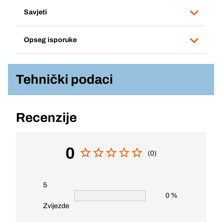
Savjeti
Opseg isporuke
Tehnički podaci
Recenzije
0
(0)
5
0 %
Zvijezde