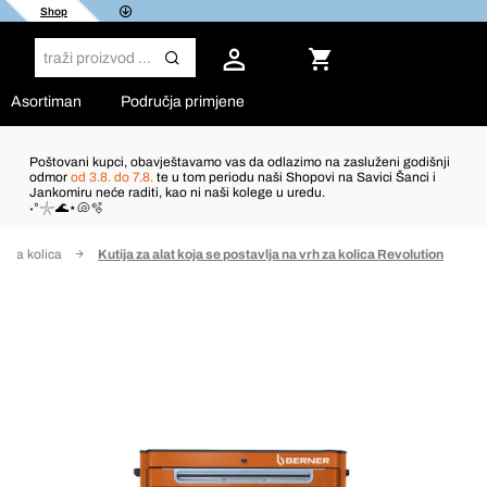
Shop
Asortiman
Područja primjene
Poštovani kupci, obavještavamo vas da odlazimo na zasluženi godišnji
odmor
od 3.8. do 7.8.
te u tom periodu naši Shopovi na Savici Šanci i
Jankomiru neće raditi, kao ni naši kolege u uredu.
˖°𓇼🌊⋆🐚🫧
čka kolica
Kutija za alat koja se postavlja na vrh za kolica Revolution