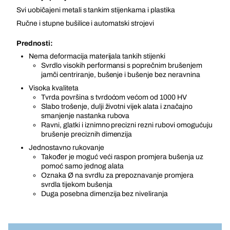
Svi uobičajeni metali s tankim stijenkama i plastika
Ručne i stupne bušilice i automatski strojevi
Prednosti:
Nema deformacija materijala tankih stijenki
Svrdlo visokih performansi s poprečnim brušenjem
jamči centriranje, bušenje i bušenje bez neravnina
Visoka kvaliteta
Tvrda površina s tvrdoćom većom od 1000 HV
Slabo trošenje, dulji životni vijek alata i značajno
smanjenje nastanka rubova
Ravni, glatki i iznimno precizni rezni rubovi omogućuju
brušenje preciznih dimenzija
Jednostavno rukovanje
Također je moguć veći raspon promjera bušenja uz
pomoć samo jednog alata
Oznaka Ø na svrdlu za prepoznavanje promjera
svrdla tijekom bušenja
Duga posebna dimenzija bez niveliranja