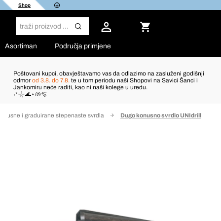
Shop
Asortiman
Područja primjene
Poštovani kupci, obavještavamo vas da odlazimo na zasluženi godišnji
odmor
od 3.8. do 7.8.
te u tom periodu naši Shopovi na Savici Šanci i
Jankomiru neće raditi, kao ni naši kolege u uredu.
˖°𓇼🌊⋆🐚🫧
onusne i graduirane stepenaste svrdla
Dugo konusno svrdlo UNIdrill