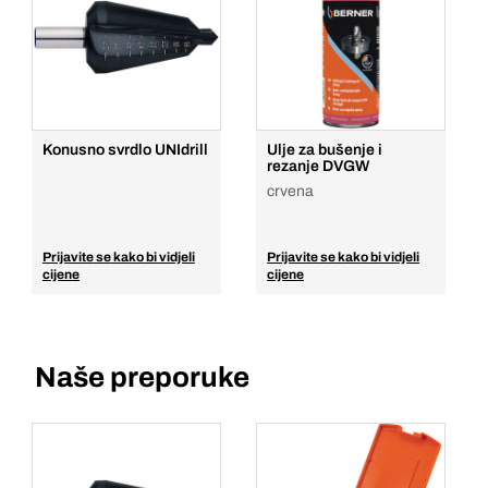
Konusno svrdlo UNIdrill
Ulje za bušenje i
rezanje DVGW
crvena
Prijavite se kako bi vidjeli
Prijavite se kako bi vidjeli
cijene
cijene
Naše preporuke