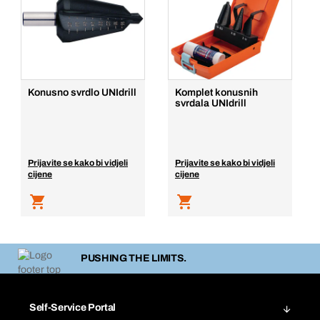
Konusno svrdlo UNIdrill
Komplet konusnih
svrdala UNIdrill
Prijavite se kako bi vidjeli
Prijavite se kako bi vidjeli
cijene
cijene
PUSHING THE LIMITS.
Self-Service Portal