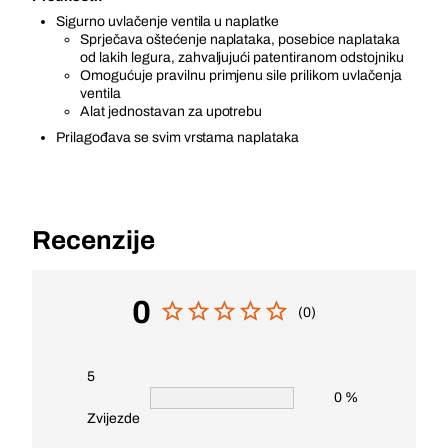
Sigurno uvlačenje ventila u naplatke
Sprječava oštećenje naplataka, posebice naplataka
od lakih legura, zahvaljujući patentiranom odstojniku
Omogućuje pravilnu primjenu sile prilikom uvlačenja
ventila
Alat jednostavan za upotrebu
Prilagođava se svim vrstama naplataka
Recenzije
0
(0)
5
0 %
Zvijezde