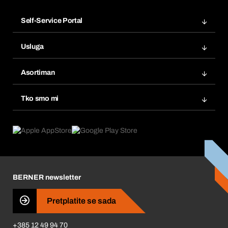
Self-Service Portal
Narudžbe
Usluga
Fakture
Bera Modul
Popisi želja
Asortiman
eProcurement
Ponovno naručivanje
Inovacije proizvoda
Tražitelji proizvoda
Tko smo mi
Pretplate
Područja primjene
Što nudimo
Povrati & Reklamacije
Product Compliance
Što nas pokreće
Korporativna društvena odgovornost
Karijera
BERNER newsletter
Business Conduct
Pretplatite se sada
+385 12 49 94 70