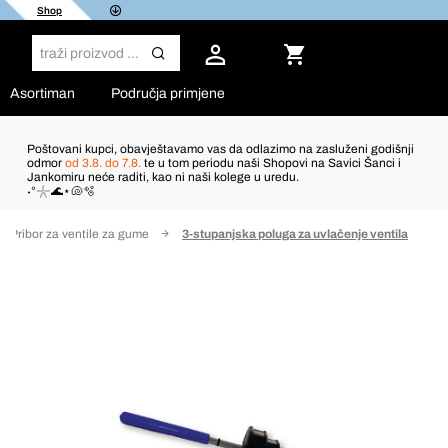
Shop
Asortiman
Područja primjene
Poštovani kupci, obavještavamo vas da odlazimo na zasluženi godišnji
odmor
od 3.8. do 7.8.
te u tom periodu naši Shopovi na Savici Šanci i
Jankomiru neće raditi, kao ni naši kolege u uredu.
˖°𓇼🌊⋆🐚🫧
Pribor za ventile za gume
3-stupanjska poluga za uvlačenje ventila