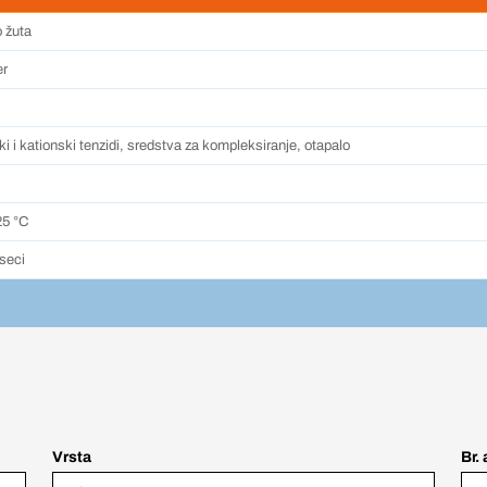
o žuta
er
i i kationski tenzidi, sredstva za kompleksiranje, otapalo
25 °C
seci
Vrsta
Br. 