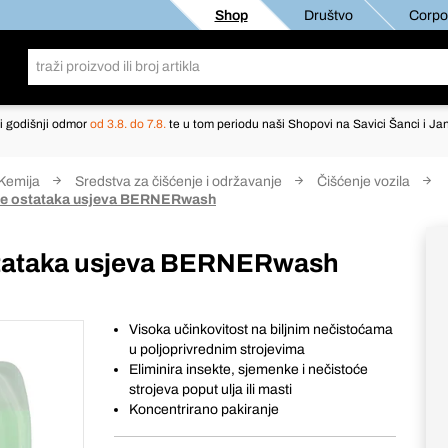
Shop
Društvo
Corpor
i godišnji odmor
od 3.8. do 7.8.
te u tom periodu naši Shopovi na Savici Šanci i Jan
Kemija
Sredstva za čišćenje i održavanje
Čišćenje vozila
nje ostataka usjeva BERNERwash
ostataka usjeva BERNERwash
Visoka učinkovitost na biljnim nečistoćama
u poljoprivrednim strojevima
Eliminira insekte, sjemenke i nečistoće
strojeva poput ulja ili masti
Koncentrirano pakiranje