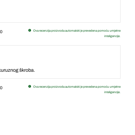
Ova recenzija proizvoda automatski je prevedena pomoću umjetne
0
inteligencije.
ukuruznog škroba.
Ova recenzija proizvoda automatski je prevedena pomoću umjetne
0
inteligencije.