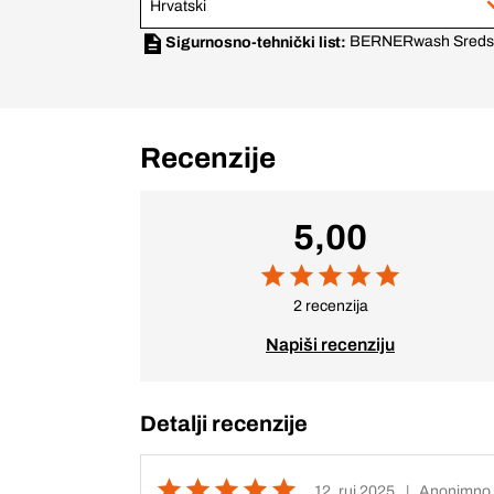
Hrvatski
BERNERwash Sredstvo
Sigurnosno-tehnički list:
Recenzije
5,00
2 recenzija
Napiši recenziju
Detalji recenzije
12. ruj 2025.
| Anonimno