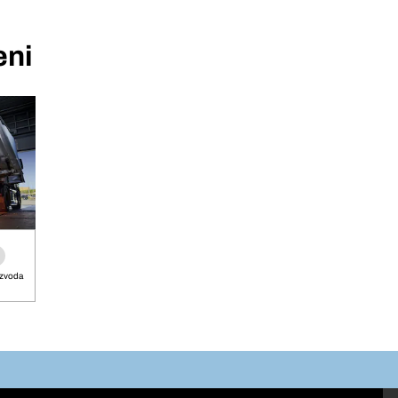
eni
izvoda