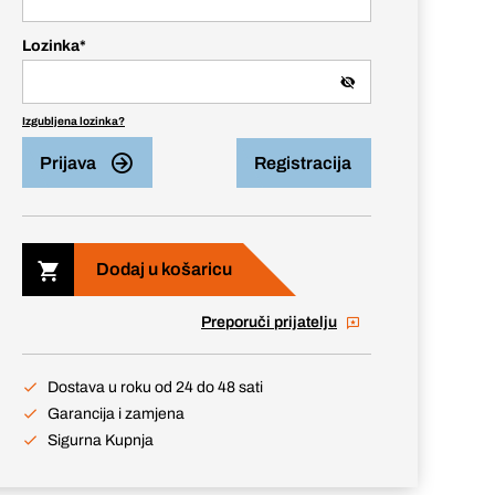
Lozinka
*
Izgubljena lozinka?
Prijava
Registracija
Dodaj u košaricu
Preporuči prijatelju
Dostava u roku od 24 do 48 sati
Garancija i zamjena
Sigurna Kupnja