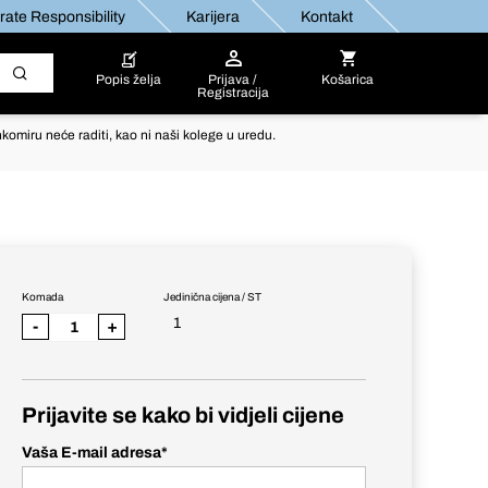
ate Responsibility
Karijera
Kontakt
Popis želja
Prijava /
Košarica
Registracija
komiru neće raditi, kao ni naši kolege u uredu.
Komada
Jedinična cijena / ST
1
-
+
Prijavite se kako bi vidjeli cijene
Vaša E-mail adresa
*