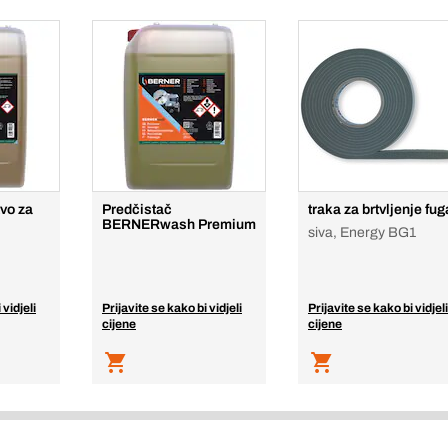
vo za
Predčistač
traka za brtvljenje fug
BERNERwash Premium
siva, Energy BG1
 vidjeli
Prijavite se kako bi vidjeli
Prijavite se kako bi vidjeli
cijene
cijene