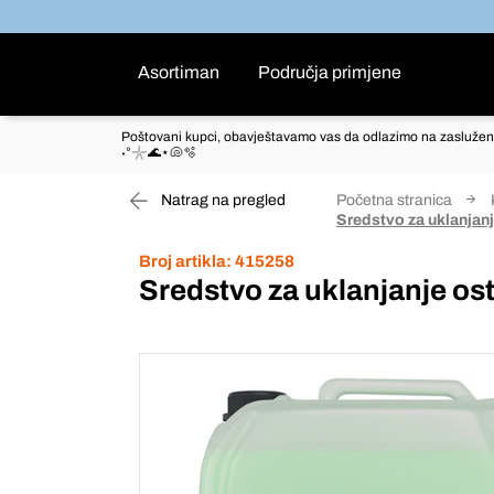
Asortiman
Područja primjene
Poštovani kupci, obavještavamo vas da odlazimo na zaslužen
˖°𓇼🌊⋆🐚🫧
Natrag na pregled
Početna stranica
Sredstvo za uklanja
Broj artikla:
415258
Sredstvo za uklanjanje 