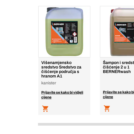
Višenamjensko
Šampon i sredst
sredstvo Sredstvo za
čišćenje 2 u 1
čišćenje područja s
BERNERwash
hranom A1
kanister
Prijavite se kako bi
Prijavite se kako bi vidjeli
cijene
cijene