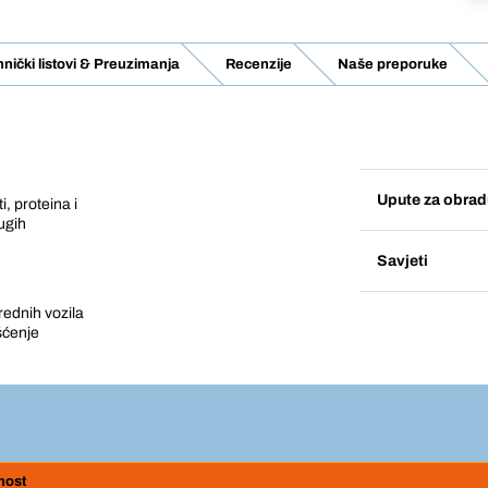
nički listovi & Preuzimanja
Recenzije
Naše preporuke
Upute za obrad
, proteina i
ugih
Savjeti
rednih vozila
šćenje
nost