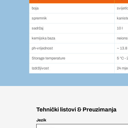
boja
svijetl
spremnik
kanist
sadržaj
10 I
kemijska baza
neionsk
ph-vrijednost
~ 13.8
Storage temperature
5 °C - 
Izdržljivost
24 mje
Tehnički listovi & Preuzimanja
Jezik