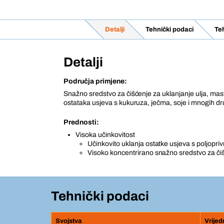
Detalji
Tehnički podaci
Teh
Detalji
Područja primjene:
Snažno sredstvo za čišćenje za uklanjanje ulja, masti
ostataka usjeva s kukuruza, ječma, soje i mnogih dr
Prednosti:
Visoka učinkovitost
Učinkovito uklanja ostatke usjeva s poljopriv
Visoko koncentrirano snažno sredstvo za či
Tehnički podaci
Svojstva
Vrijed