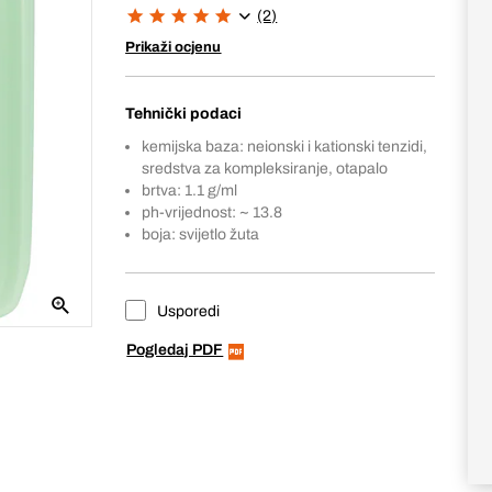
(2)
Prikaži ocjenu
Tehnički podaci
kemijska baza: neionski i kationski tenzidi,
sredstva za kompleksiranje, otapalo
brtva: 1.1 g/ml
ph-vrijednost: ~ 13.8
boja: svijetlo žuta
Usporedi
Pogledaj PDF