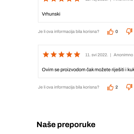
Vrhunski
Je li ova informacija bila korisna?
0
11. svi 2022.
| Anonimno
Ovim se proizvodom čak možete riješiti i k
Je li ova informacija bila korisna?
2
Naše preporuke