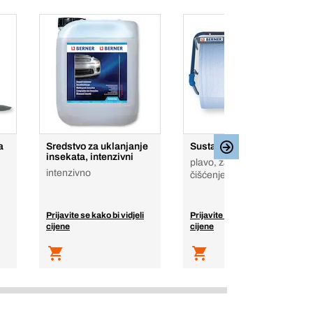
a
Sredstvo za uklanjanje
Sustav odmotavanja
insekata, intenzivni
plavo, za papir za
intenzivno
čišćenje
Prijavite se kako bi vidjeli
Prijavite se kako bi vidjeli
cijene
cijene