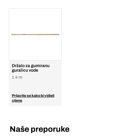
Držalo za gumiranu
guralicu vode
1.4 m
Prijavite se kako bi vidjeli
cijene
Naše preporuke