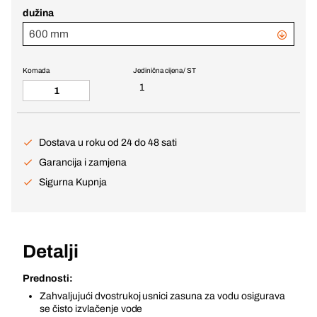
dužina
600 mm
Komada
Jedinična cijena / ST
1
Dostava u roku od 24 do 48 sati
Garancija i zamjena
Sigurna Kupnja
Detalji
Prednosti:
Zahvaljujući dvostrukoj usnici zasuna za vodu osigurava
se čisto izvlačenje vode