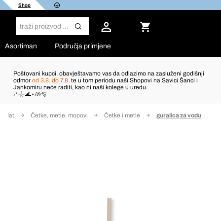
Shop
Asortiman
Područja primjene
Poštovani kupci, obavještavamo vas da odlazimo na zasluženi godišnji
odmor
od 3.8. do 7.8.
te u tom periodu naši Shopovi na Savici Šanci i
Jankomiru neće raditi, kao ni naši kolege u uredu.
˖°𓇼🌊⋆🐚🫧
i alat
Četke, metle, mopovi
Četke i metle
guralica za vodu