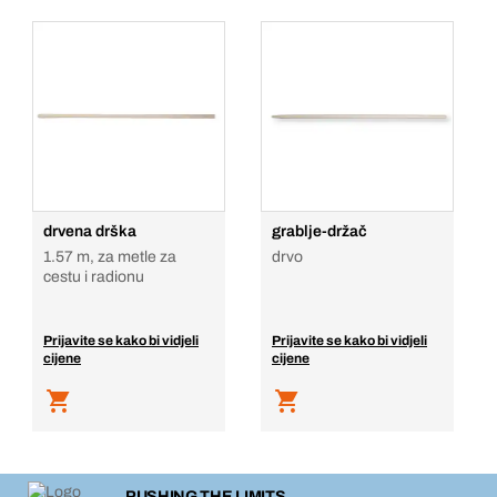
drvena drška
grablje-držač
1.57 m, za metle za
drvo
cestu i radionu
Prijavite se kako bi vidjeli
Prijavite se kako bi vidjeli
cijene
cijene
PUSHING THE LIMITS.