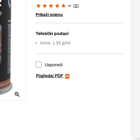
(2)
Prikaži ocjenu
Tehnički podaci
brtva: 1.25 g/ml
Usporedi
Pogledaj PDF