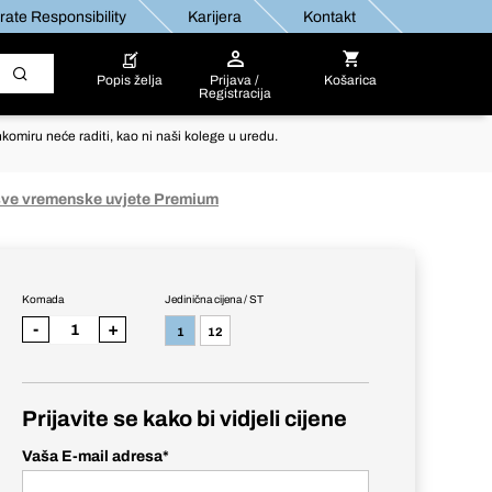
ate Responsibility
Karijera
Kontakt
Popis želja
Prijava /
Košarica
Registracija
komiru neće raditi, kao ni naši kolege u uredu.
 sve vremenske uvjete Premium
Komada
Jedinična cijena / ST
-
+
1
12
Prijavite se kako bi vidjeli cijene
Vaša E-mail adresa
*