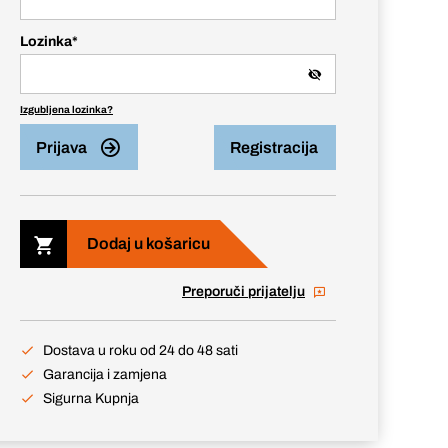
Lozinka
*
Izgubljena lozinka?
Prijava
Registracija
Dodaj u košaricu
Preporuči prijatelju
Dostava u roku od 24 do 48 sati
Garancija i zamjena
Sigurna Kupnja