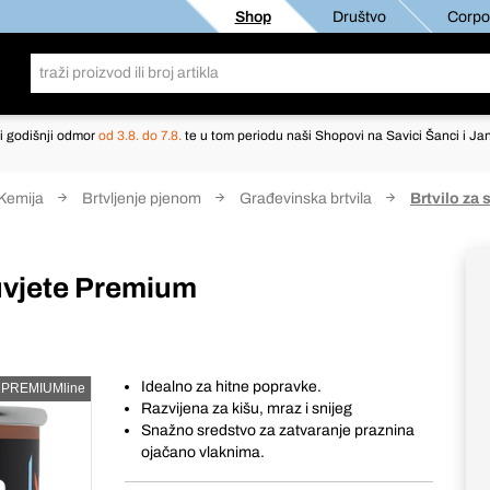
Shop
Društvo
Corpor
i godišnji odmor
od 3.8. do 7.8.
te u tom periodu naši Shopovi na Savici Šanci i Jan
Kemija
Brtvljenje pjenom
Građevinska brtvila
Brtvilo za
uvjete Premium
Idealno za hitne popravke.
PREMIUMline
Razvijena za kišu, mraz i snijeg
Snažno sredstvo za zatvaranje praznina
ojačano vlaknima.