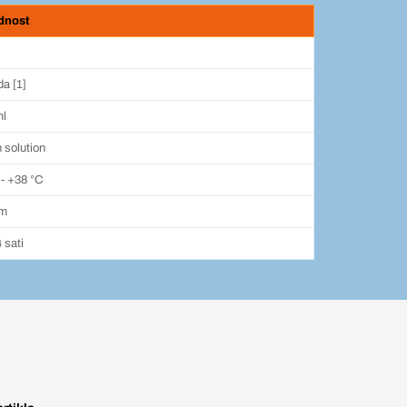
ednost
a [1]
ml
 solution
 - +38 °C
mm
 sati