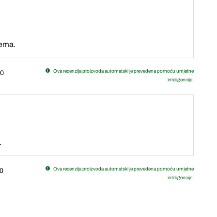
lema.
Ova recenzija proizvoda automatski je prevedena pomoću umjetne
0
inteligencije.
.
Ova recenzija proizvoda automatski je prevedena pomoću umjetne
0
inteligencije.