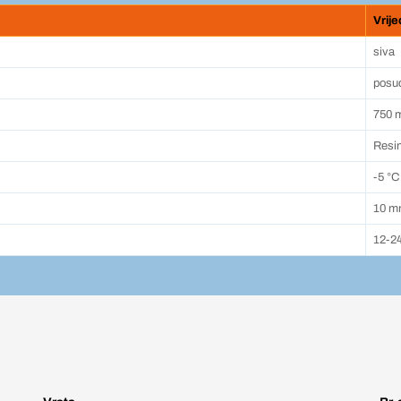
Vrij
siva
posud
750 
Resin
-5 °C
10 
12-24