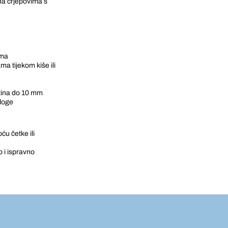
na crjepovima s
ima
ma tijekom kiše ili
tina do 10 mm
dloge
u četke ili
 i ispravno