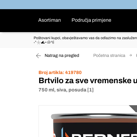
Asortiman
Područja primjene
Poštovani kupci, obavještavamo vas da odlazimo na zaslužen
˖°𓇼🌊⋆🐚🫧
Natrag na pregled
Početna stranica
Broj artikla:
419780
Brtvilo za sve vremenske 
750 ml, siva, posuda [1]