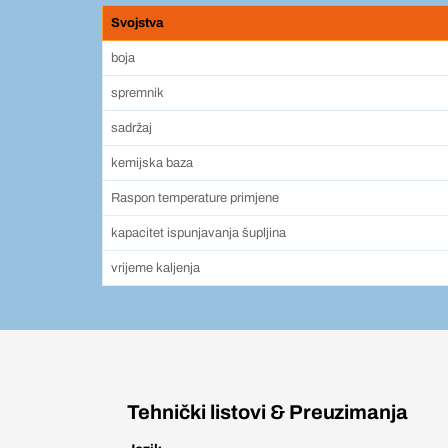
Svojstva
boja
spremnik
sadržaj
kemijska baza
Raspon temperature primjene
kapacitet ispunjavanja šupljina
vrijeme kaljenja
Tehnički listovi & Preuzimanja