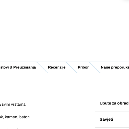
listovi & Preuzimanja
Recenzije
Pribor
Naše preporuk
Upute za obrad
na svim vrstama
ink, kamen, beton,
Savjeti