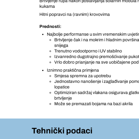
Brtvljenje rupa nakon postavljanja solarnih modula 
kukama
Hitni popravci na (ravnim) krovovima
Prednosti:
Najbolje performanse u svim vremenskim uvjet
Brtvljenje čak i na mokrim i hladnim površina
snijega
Trenutno vodootporno i UV stabilno
Izvanredno dugotrajno premošćivanje puko
Vrlo dobro prianjanje na sve uobičajene po
Iznimno praktična primjena
Smjesa spremna za upotrebu
Jednostavno nanošenje i zaglađivanje pomoć
lopatice
Optimiziran sadržaj vlakana osigurava glatko
brtvljenje
Može se premazati bojama na bazi akrila
Tehnički podaci