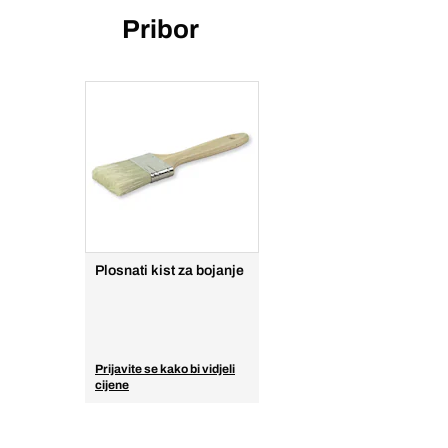
Pribor
Plosnati kist za bojanje
Prijavite se kako bi vidjeli
cijene