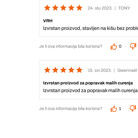
24. stu 2023.
| TONY
VRH
Izvrstan proizvod, stavljen na kišu bez prob
Je li ova informacija bila korisna?
0
15. svi 2023.
| Gwennaël
Izvrstan proizvod za popravak malih curenja
Izvrstan proizvod za popravak malih curenja
Je li ova informacija bila korisna?
1