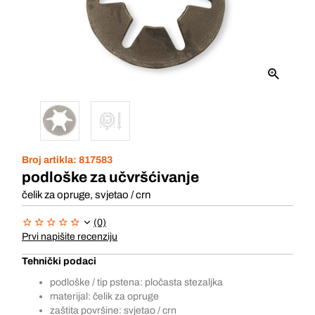
Broj artikla:
817583
podloške za učvršćivanje
čelik za opruge, svjetao / crn
(0)
Prvi napišite recenziju
Tehnički podaci
podloške / tip pstena: pločasta stezaljka
materijal: čelik za opruge
zaštita površine: svjetao / crn