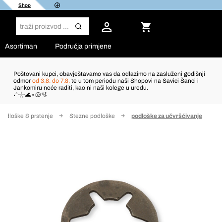
Shop
Asortiman
Područja primjene
Poštovani kupci, obavještavamo vas da odlazimo na zasluženi godišnji
odmor
od 3.8. do 7.8.
te u tom periodu naši Shopovi na Savici Šanci i
Jankomiru neće raditi, kao ni naši kolege u uredu.
˖°𓇼🌊⋆🐚🫧
Podloške & prstenje
Stezne podloške
podloške za učvršćivanje