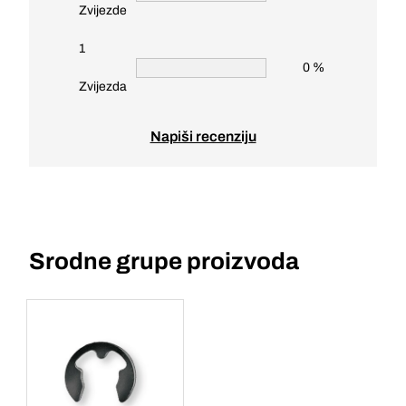
Zvijezde
1
0 %
Zvijezda
Napiši recenziju
Srodne grupe proizvoda