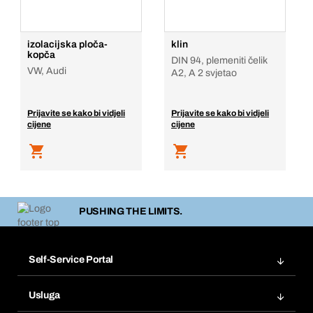
izolacijska ploča-
klin
kopča
DIN 94, plemeniti čelik
VW, Audi
A2, A 2 svjetao
Prijavite se kako bi vidjeli
Prijavite se kako bi vidjeli
cijene
cijene
PUSHING THE LIMITS.
Self-Service Portal
Narudžbe
Usluga
Fakture