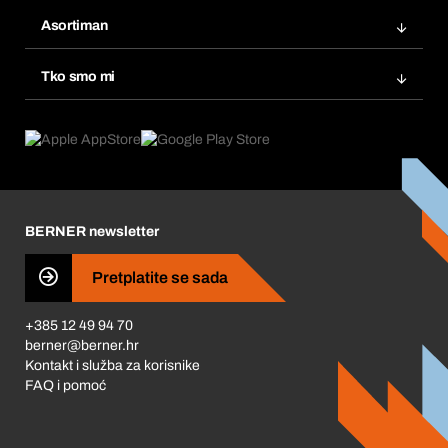
Bera Modul
Popisi želja
Asortiman
eProcurement
Ponovno naručivanje
Inovacije proizvoda
Tražitelji proizvoda
Tko smo mi
Pretplate
Područja primjene
Što nudimo
Povrati & Reklamacije
Product Compliance
Što nas pokreće
Korporativna društvena odgovornost
Karijera
BERNER newsletter
Business Conduct
Pretplatite se sada
+385 12 49 94 70
berner@berner.hr
Kontakt i služba za korisnike
FAQ i pomoć