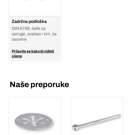
Zadržna podloška
DIN 6799, čelik za
opruge, svjetao / crn, za
osovine
Prijavite se kako bi vidjeli
cijene
Naše preporuke