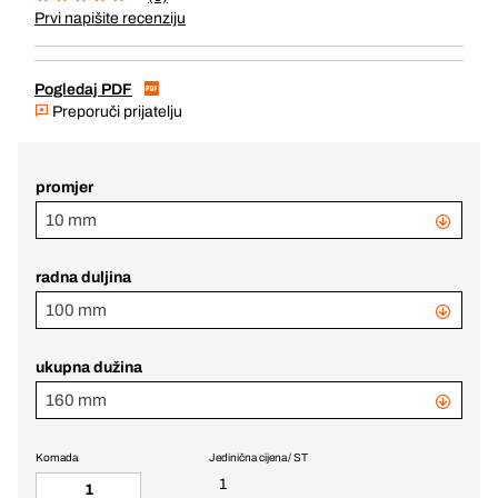
Prvi napišite recenziju
Pogledaj PDF
Preporuči prijatelju
promjer
10 mm
radna duljina
100 mm
ukupna dužina
160 mm
Komada
Jedinična cijena / ST
1