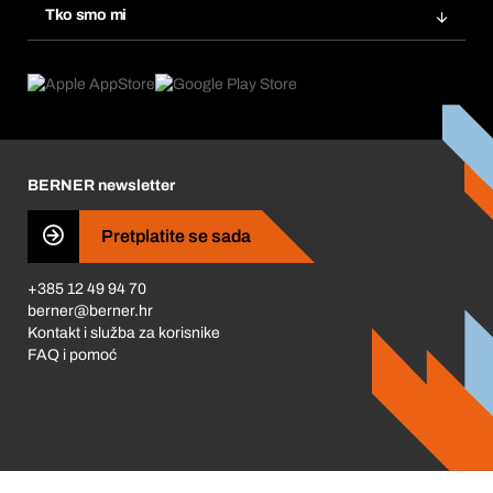
Tražitelji proizvoda
Tko smo mi
Pretplate
Područja primjene
Što nudimo
Povrati & Reklamacije
Product Compliance
Što nas pokreće
Korporativna društvena odgovornost
Karijera
BERNER newsletter
Business Conduct
Pretplatite se sada
+385 12 49 94 70
berner@berner.hr
Kontakt i služba za korisnike
FAQ i pomoć