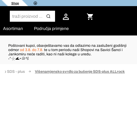
Shop
Asortiman
Područja primjene
Poštovani kupci, obavještavamo vas da odlazimo na zasluženi godišnji
odmor
od 3.8. do 7.8.
te u tom periodu naši Shopovi na Savici Šanci i
Jankomiru neće raditi, kao ni naši kolege u uredu.
˖°𓇼🌊⋆🐚🫧
rdlo SDS - plus
Višenamjensko svrdlo za bušenje SDS-plus ALLrock