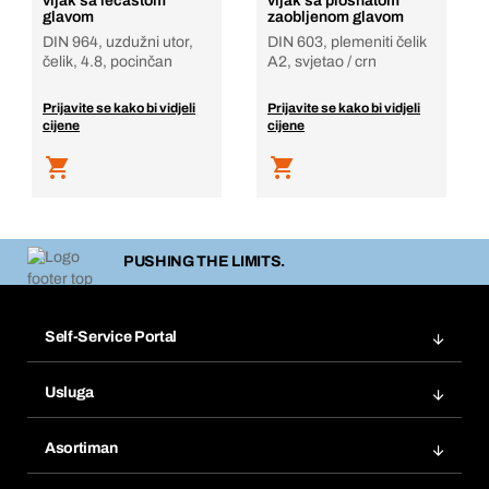
vijak sa lečastom
vijak sa plosnatom
glavom
zaobljenom glavom
DIN 964, uzdužni utor,
DIN 603, plemeniti čelik
čelik, 4.8, pocinčan
A2, svjetao / crn
Prijavite se kako bi vidjeli
Prijavite se kako bi vidjeli
cijene
cijene
PUSHING THE LIMITS.
Self-Service Portal
Narudžbe
Usluga
Fakture
Bera Modul
Popisi želja
Asortiman
eProcurement
Ponovno naručivanje
Inovacije proizvoda