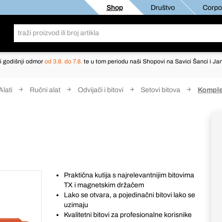
Shop
Društvo
Corpor
i godišnji odmor
od 3.8. do 7.8.
te u tom periodu naši Shopovi na Savici Šanci i Jan
Alati
Ručni alat
Odvijači i bitovi
Setovi bitova
Komplet
Praktična kutija s najrelevantnijim bitovima
TX i magnetskim držačem
Lako se otvara, a pojedinačni bitovi lako se
uzimaju
Kvalitetni bitovi za profesionalne korisnike