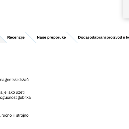
Recenzije
Naše preporuke
Dodaj odabrani proizvod u k
i magnetski držač
a je lako uzeti
 mogućnost gubitka
 ručno ili strojno