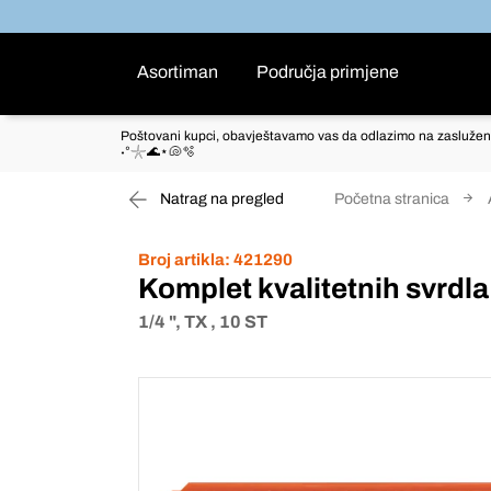
Asortiman
Područja primjene
Poštovani kupci, obavještavamo vas da odlazimo na zaslužen
˖°𓇼🌊⋆🐚🫧
Natrag na pregled
Početna stranica
Broj artikla:
421290
Komplet kvalitetnih svrdla
1/4 ", TX , 10 ST