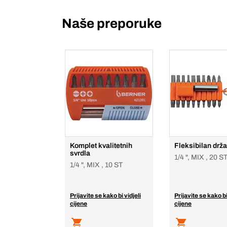
Naše preporuke
Komplet kvalitetnih
Fleksibilan drža
svrdla
1/4 ", MIX , 20 S
1/4 ", MIX , 10 ST
Prijavite se kako bi vidjeli
Prijavite se kako bi
cijene
cijene