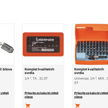
č bitova
Komplet kvalitetnih
Komplet kvalitetnih
svrdla
svrdla
T
1/4 ", TX , 31 ST
Universal, 1/4 ", MIX , 
ST
 vidjeli
Prijavite se kako bi vidjeli
Prijavite se kako bi vidjeli
cijene
cijene