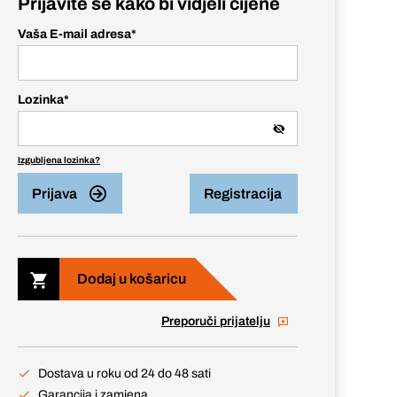
Prijavite se kako bi vidjeli cijene
Vaša E-mail adresa
*
Lozinka
*
Izgubljena lozinka?
Prijava
Registracija
Dodaj u košaricu
Preporuči prijatelju
Dostava u roku od 24 do 48 sati
Garancija i zamjena