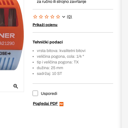
za ručno ili strojno zavrtanje
(0)
Prikaži ocjenu
Tehnički podaci
vrsta bitova: kvalitetni bitovi
veličina pogona, cola: 1/4 "
tip i veličina pogona: TX
dužina: 25 mm
sadržaj: 10 ST
Usporedi
Pogledaj PDF