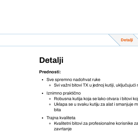
Detalji
Detalji
Prednosti:
Sve spremno nadohvat ruke
Svi važni bitovi TX u jednoj kutiji, uključujuć
Iznimno praktično
Robusna kutija koja se lako otvara i bitovi koj
Uklapa se u svaku kutiju za alat i smanjuje
bita
Trajna kvaliteta
Kvalitetni bitovi za profesionalne korisnike za
zavrtanje