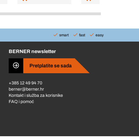
smart
fast
easy
BERNER newsletter
Pretplatite se sada
+385 12 49 94 70
berner@berner.hr
Kontakt i služba za korisnike
FAQ i pomoć