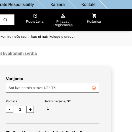
ate Responsibility
Karijera
Kontakt
Popis želja
Prijava /
Košarica
Registracija
komiru neće raditi, kao ni naši kolege u uredu.
 kvalitetnih svrdla
Varijanta
Set kvalitetnih bitova 1/4", TX
Komada
Jedinična cijena / ST
1
-
+