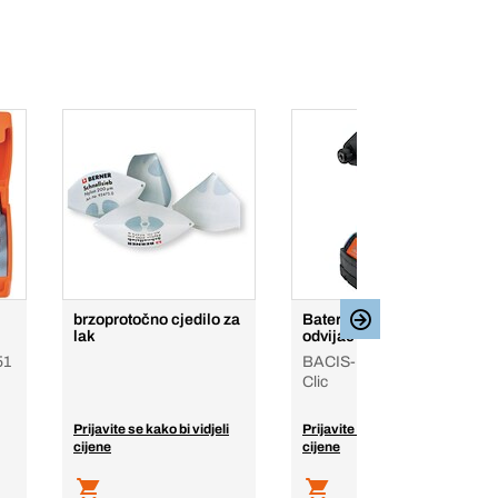
brzoprotočno cjedilo za
Baterijski udarni
lak
odvijač 18 V
51
BACIS-1, 5.0 Ah, Bera-
Clic
Prijavite se kako bi vidjeli
Prijavite se kako bi vidjeli
cijene
cijene