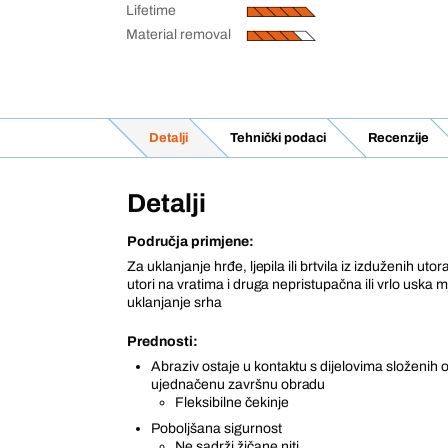
Lifetime
Material removal
Detalji
Tehnički podaci
Recenzije
Detalji
Područja primjene:
Za uklanjanje hrđe, ljepila ili brtvila iz izduženih utor
utori na vratima i druga nepristupačna ili vrlo uska 
uklanjanje srha
Prednosti:
Abraziv ostaje u kontaktu s dijelovima složenih o
ujednačenu završnu obradu
Fleksibilne čekinje
Poboljšana sigurnost
Ne sadrži žičane niti