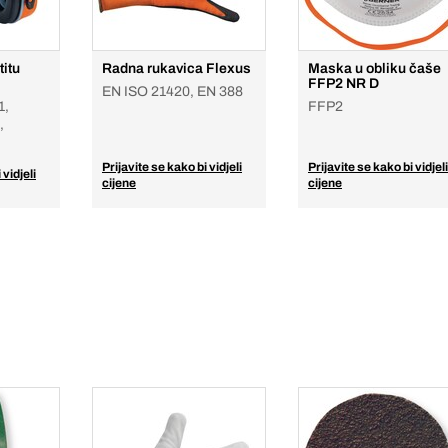
titu
Radna rukavica Flexus
Maska u obliku čaše
FFP2 NR D
EN ISO 21420, EN 388
1,
FFP2
,
Prijavite se kako bi vidjeli
Prijavite se kako bi vidjeli
 vidjeli
cijene
cijene