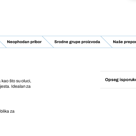
Neophodan pribor
Srodne grupe proizvoda
Naše prepo
Opseg isporuk
a kao što su oluci,
mjesta. Idealan za
blika za