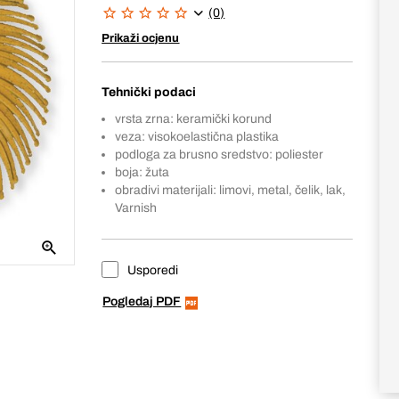
(0)
Prikaži ocjenu
Tehnički podaci
vrsta zrna: keramički korund
veza: visokoelastična plastika
podloga za brusno sredstvo: poliester
boja: žuta
obradivi materijali: limovi, metal, čelik, lak,
Varnish
Usporedi
Pogledaj PDF