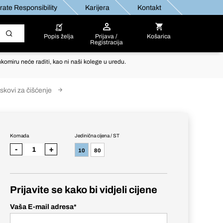
ate Responsibility
Karijera
Kontakt
Popis želja
Prijava /
Košarica
Registracija
komiru neće raditi, kao ni naši kolege u uredu.
skovi za čišćenje
Komada
Jedinična cijena / ST
-
+
10
80
Prijavite se kako bi vidjeli cijene
Vaša E-mail adresa
*