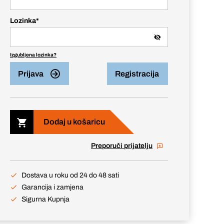
Lozinka
*
Izgubljena lozinka?
Prijava
Registracija
Dodaj u košaricu
Preporuči prijatelju
Dostava u roku od 24 do 48 sati
Garancija i zamjena
Sigurna Kupnja