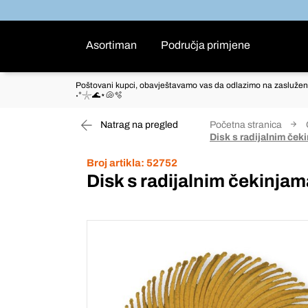
Asortiman
Područja primjene
Poštovani kupci, obavještavamo vas da odlazimo na zaslužen
˖°𓇼🌊⋆🐚🫧
Natrag na pregled
Početna stranica
Disk s radijalnim č
Broj artikla:
52752
Disk s radijalnim čekinj