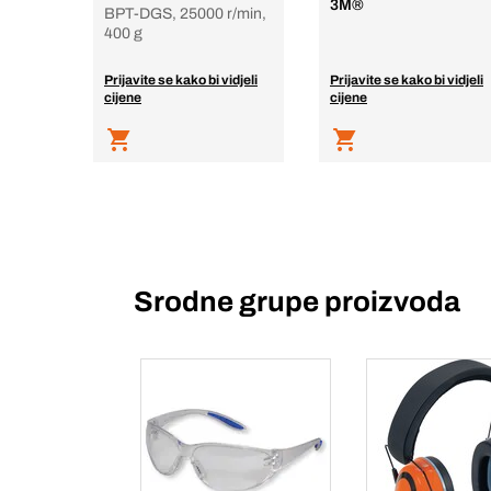
3M®
BPT-DGS, 25000 r/min,
400 g
Prijavite se kako bi vidjeli
Prijavite se kako bi vidjeli
cijene
cijene
Srodne grupe proizvoda