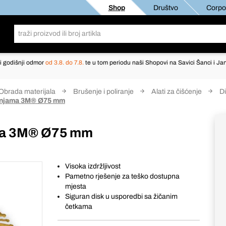
Shop
Društvo
Corpor
i godišnji odmor
od 3.8. do 7.8.
te u tom periodu naši Shopovi na Savici Šanci i Jan
Obrada materijala
Brušenje i poliranje
Alati za čišćenje
Di
ekinjama 3M® Ø75 mm
ama 3M® Ø75 mm
Visoka izdržljivost
Pametno rješenje za teško dostupna
mjesta
Siguran disk u usporedbi sa žičanim
četkama