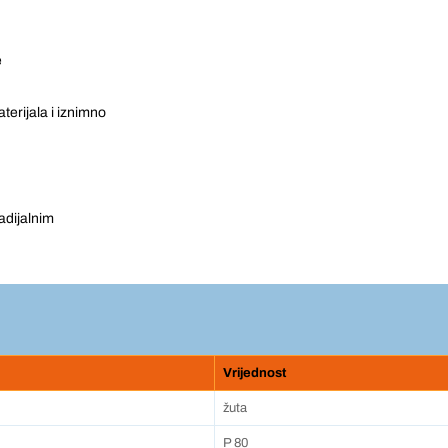
e
terijala i iznimno
adijalnim
Vrijednost
žuta
P 80