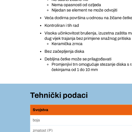
Nema opasnosti od ozljeda
Nijedan se element ne može odvojiti
Veća dodirna površina u odnosu na žičane četk
Kontroliran i tih rad
Visoka učinkovitost brušenja, izuzetna zaštita ma
dug vijek trajanja bez primjene snažnog pritiska
Keramička zrnca
Bez začepljenja diska
Debljina četke može se prilagođavati
Promjenjivi trn omogućuje stezanje diska s r
čekinjama od 1 do 10 mm
Tehnički podaci
Svojstva
boja
zrnatost (P)