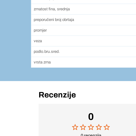
zrnatost fina, srednja
preporučeni broj obrtaja
promjer
veza
podlo.bru.sred.
vrsta zrna
Recenzije
0
0 recenzija