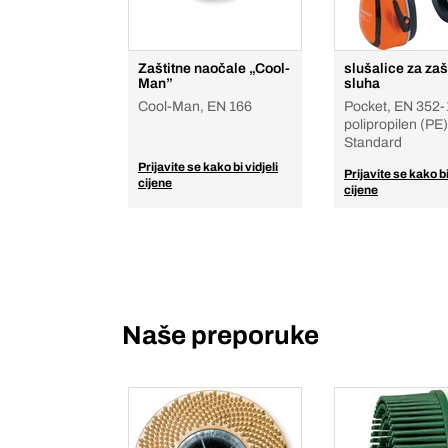
Zaštitne naočale „Cool-
slušalice za zaš
Man”
sluha
Cool-Man, EN 166
Pocket, EN 352-
polipropilen (PE)
Standard
Prijavite se kako bi vidjeli
Prijavite se kako bi
cijene
cijene
Naše preporuke