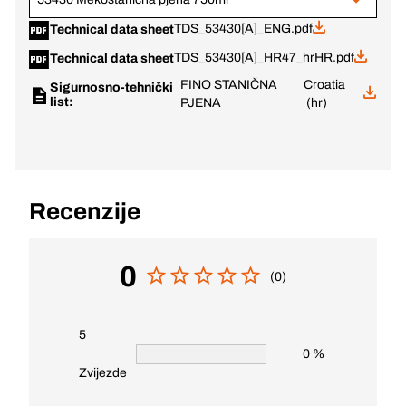
TDS_53430[A]_ENG.pdf
Technical data sheet
TDS_53430[A]_HR47_hrHR.pdf
Technical data sheet
FINO STANIČNA
Croatia
Sigurnosno-tehnički
list:
PJENA
(hr)
Recenzije
0
(0)
5
0 %
Zvijezde