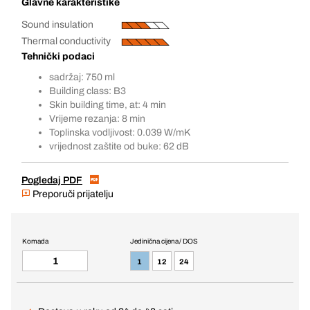
Glavne karakteristike
Sound insulation
Thermal conductivity
Tehnički podaci
sadržaj: 750 ml
Building class: B3
Skin building time, at: 4 min
Vrijeme rezanja: 8 min
Toplinska vodljivost: 0.039 W/mK
vrijednost zaštite od buke: 62 dB
Pogledaj PDF
Preporuči prijatelju
Komada
Jedinična cijena / DOS
1
12
24