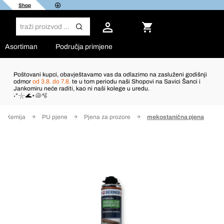
Shop
Asortiman
Područja primjene
Poštovani kupci, obavještavamo vas da odlazimo na zasluženi godišnji
odmor
od 3.8. do 7.8.
te u tom periodu naši Shopovi na Savici Šanci i
Jankomiru neće raditi, kao ni naši kolege u uredu.
˖°𓇼🌊⋆🐚🫧
Kemija
PU pjene
Pjena za prozore
mekostanična pjena