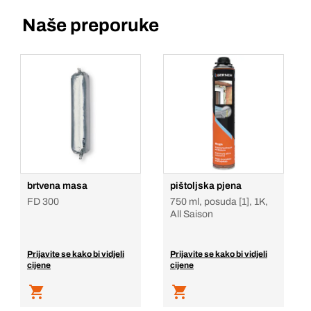
Naše preporuke
brtvena masa
pištoljska pjena
FD 300
750 ml, posuda [1], 1K,
All Saison
Prijavite se kako bi vidjeli
Prijavite se kako bi vidjeli
cijene
cijene