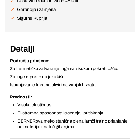
Dostava u roku od 24 do 48 sati
Garancija i zamjena
Sigurna Kupnja
Detalji
Područja primjene:
Za hermetičko zatvaranje fuga sa visokom pokretnošću.
Za fuge otporne na jaku kišu.
Ispunjavanje fuga na okvirima vanjskih vrata.
Prednosti:
Visoka elastičnost.
Ekstremna sposobnost istezanja i pritiskanja.
BERNERova meko stanična pjena jamči trajno prianjanje
na materijal unatoč gibanjima.