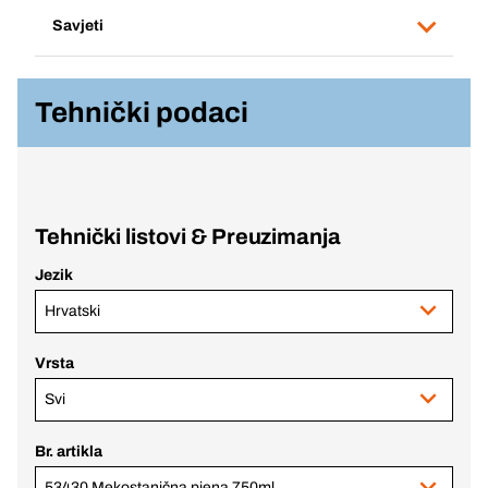
Savjeti
Tehnički podaci
Tehnički listovi & Preuzimanja
Jezik
Hrvatski
Vrsta
Svi
Br. artikla
53430 Mekostanična pjena 750ml