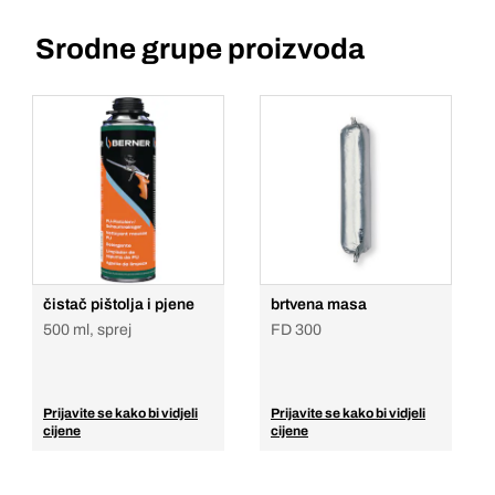
Srodne grupe proizvoda
čistač pištolja i pjene
brtvena masa
500 ml, sprej
FD 300
Prijavite se kako bi vidjeli
Prijavite se kako bi vidjeli
cijene
cijene