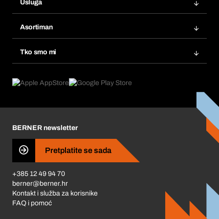
Usluga
Fakture
Bera Modul
Popisi želja
Asortiman
eProcurement
Ponovno naručivanje
Inovacije proizvoda
Tražitelji proizvoda
Tko smo mi
Pretplate
Područja primjene
Što nudimo
Povrati & Reklamacije
Product Compliance
Što nas pokreće
Korporativna društvena odgovornost
Karijera
BERNER newsletter
Business Conduct
Pretplatite se sada
+385 12 49 94 70
berner@berner.hr
Kontakt i služba za korisnike
FAQ i pomoć