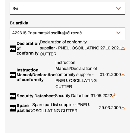
Svi
Br. artikla
422615 Pneumatski oscilirajući rezač
Declaration of conformity
Declaration
supplier - PNEU. OSCILLATING
27.10.2021
of
conformity
CUTTER
Instruction
Manual/Declaration of
Instruction
conformity supplier -
01.01.2000
Manual/Declaration
of conformity
PNEU. OSCILLATING
CUTTER
Security Datasheet
31.05.2022
Security Datasheet
Spare part list supplier - PNEU.
Spare
29.03.2009
part list
OSCILLATING CUTTER