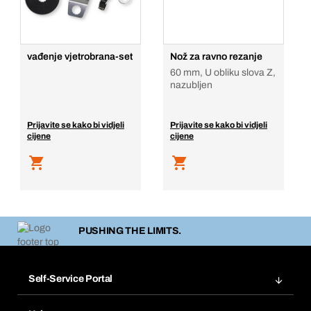
vađenje vjetrobrana-set
Nož za ravno rezanje
60 mm, U obliku slova Z,
nazubljen
Prijavite se kako bi vidjeli
Prijavite se kako bi vidjeli
cijene
cijene
PUSHING THE LIMITS.
Self-Service Portal
Narudžbe