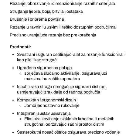
Rezanje, obrezivanje i dimenzioniranje raznih materijala
Struganje ljepila, boja, brtvila i ostataka
Brušenje i priprema površina
Rezanje u ravnini u uskim ili teško dostupnim područjima
Precizno uranjajuće rezanje bez prekoračenja
Prednosti:
Svestrani i siguran oscilirajući alat za rezanje funkcionira i
kao pila i kao strugač
Ugrađena sigurnosna poluga
sprječava slučajno aktiviranje, osiguravajući
maksimalnu zaštitu operatera
Ispuh zraka straga omogućuje siguran i čist rad,
usmjeravajući zrak dalje od radnog područja
Kompaktan i ergonomski dizajn
Jamči jednostavno rukovanje
Integrirani sustav usisavanja
Eliminira kovitlanje staklenih krhotina ili metalnih
strugotina, održavajući radni prostor čistim
Šesterokutni nosač oštrice osigurava precizno vođenje