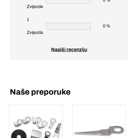
0 %
Zvijezde
1
0 %
Zvijezda
Napiši recenziju
Naše preporuke