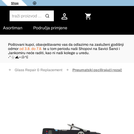
Shop
Asortiman
Područja primjene
Poštovani kupci, obavještavamo vas da odlazimo na zasluženi godišnji
odmor
od 3.8. do 7.8.
te u tom periodu naši Shopovi na Savici Šanci i
Jankomiru neće raditi, kao ni naši kolege u uredu.
˖°𓇼🌊⋆🐚🫧
ati
Glass Repair & Replacement
Pneumatski oscilirajući rezač