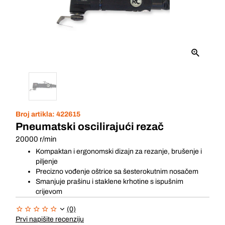
Broj artikla:
422615
Pneumatski oscilirajući rezač
20000 r/min
Kompaktan i ergonomski dizajn za rezanje, brušenje i
piljenje
Precizno vođenje oštrice sa šesterokutnim nosačem
Smanjuje prašinu i staklene krhotine s ispušnim
crijevom
(0)
Prvi napišite recenziju