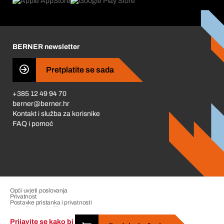
Što nas pokreće
Korporativna društvena odgovornost
Karijera
BERNER newsletter
Business Conduct
Pretplatite se sada
+385 12 49 94 70
berner@berner.hr
Kontakt i služba za korisnike
FAQ i pomoć
Opći uvjeti poslovanja
Privatnost
Postavke pristanka i privatnosti
Upravljanje pritužbama
Impresum
Prijavite se kako bi