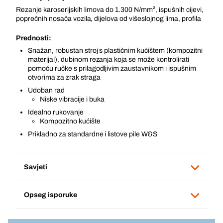
Rezanje karoserijskih limova do 1.300 N/mm², ispušnih cijevi,
poprečnih nosača vozila, dijelova od višeslojnog lima, profila
Prednosti:
Snažan, robustan stroj s plastičnim kućištem (kompozitni
materijal), dubinom rezanja koja se može kontrolirati
pomoću ručke s prilagodljivim zaustavnikom i ispušnim
otvorima za zrak straga
Udoban rad
Niske vibracije i buka
Idealno rukovanje
Kompozitno kućište
Prikladno za standardne i listove pile W&S
Savjeti
Opseg isporuke