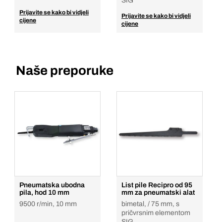
SIG
Prijavite se kako bi vidjeli
Prijavite se kako bi vidjeli
cijene
cijene
Naše preporuke
Pneumatska ubodna
List pile Recipro od 95
pila, hod 10 mm
mm za pneumatski alat
9500 r/min, 10 mm
bimetal, / 75 mm, s
pričvrsnim elementom
SIG