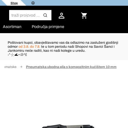
Shop
Asortiman
Područja primjene
Poštovani kupci, obavještavamo vas da odlazimo na zasluženi godišnji
odmor
od 3.8. do 7.8.
te u tom periodu naši Shopovi na Savici Šanci i
Jankomiru neće raditi, kao ni naši kolege u uredu.
˖°𓇼🌊⋆🐚🫧
pneumatske
Pneumatska ubodna pila s kompozitnim kućištem 10 mm