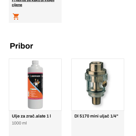
Prijavite se kako bi vidjeli
cijene
Pribor
Ulje za zrač.alate 1 l
Dl 5170 mini uljač 1/4''
1000 ml