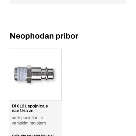
Neophodan pribor
Dl 6121 spojnica s
nav.1/4a zn
čelik pocinčan, s
vanjskim navojem