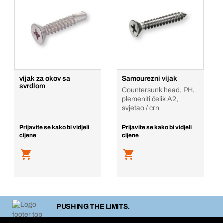
vijak za okov sa
Samourezni vijak
svrdlom
Countersunk head, PH,
plemeniti čelik A2,
svjetao / crn
Prijavite se kako bi vidjeli
Prijavite se kako bi vidjeli
cijene
cijene
PUSHING THE LIMITS.