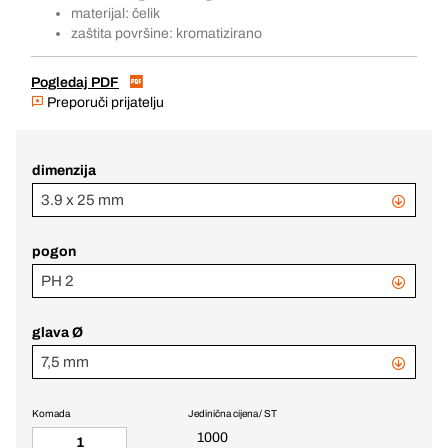
materijal: čelik
zaštita površine: kromatizirano
Pogledaj PDF
Preporuči prijatelju
dimenzija
3.9 x 25 mm
pogon
PH 2
glava Ø
7,5 mm
Komada
Jedinična cijena / ST
1000