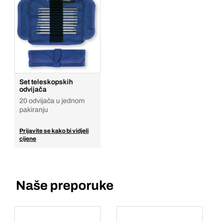
Set teleskopskih
odvijača
20 odvijača u jednom
pakiranju
Prijavite se kako bi vidjeli
cijene
Naše preporuke