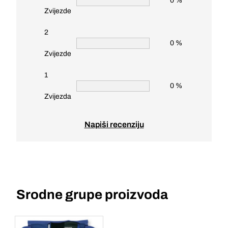
0 %
Zvijezde
2
0 %
Zvijezde
1
0 %
Zvijezda
Napiši recenziju
Srodne grupe proizvoda