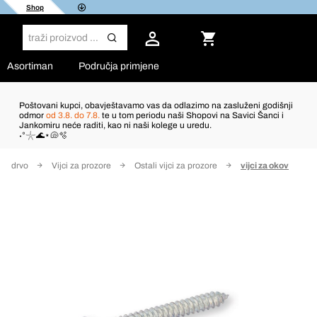
Shop
Asortiman
Područja primjene
Poštovani kupci, obavještavamo vas da odlazimo na zasluženi godišnji
odmor
od 3.8. do 7.8.
te u tom periodu naši Shopovi na Savici Šanci i
Jankomiru neće raditi, kao ni naši kolege u uredu.
˖°𓇼🌊⋆🐚🫧
 za drvo
Vijci za prozore
Ostali vijci za prozore
vijci za okov