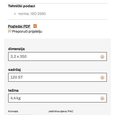
Tehnički podaci
norma: ISO 2560
Pogledaj PDF
Preporuči prijatelju
dimenzija
3.2 x 350
sadržaj
120 ST
težina
4,4 kg
Komada
Jedinična cijena / PAC