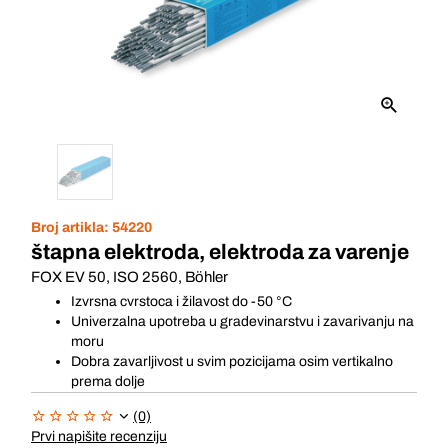
Broj artikla:
54220
štapna elektroda, elektroda za varenje
FOX EV 50, ISO 2560, Böhler
Izvrsna cvrstoca i žilavost do -50 °C
Univerzalna upotreba u gradevinarstvu i zavarivanju na
moru
Dobra zavarljivost u svim pozicijama osim vertikalno
prema dolje
(0)
Prvi napišite recenziju