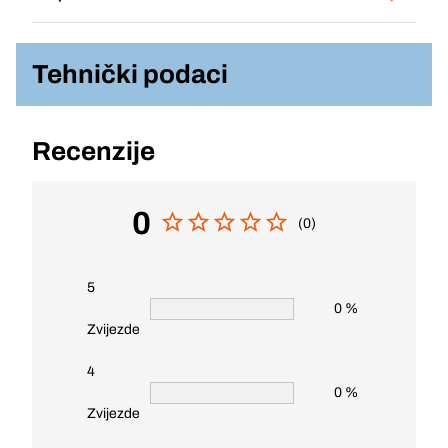
Tehnički podaci
Recenzije
0
(0)
5
0 %
Zvijezde
4
0 %
Zvijezde