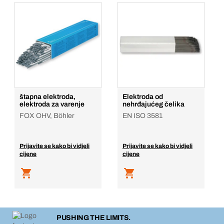
štapna elektroda,
Elektroda od
elektroda za varenje
nehrđajućeg čelika
FOX OHV, Böhler
EN ISO 3581
Prijavite se kako bi vidjeli
Prijavite se kako bi vidjeli
cijene
cijene
PUSHING THE LIMITS.