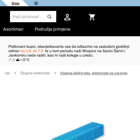
Shop
Asortiman
Područja primjene
Poštovani kupci, obavještavamo vas da odlazimo na zasluženi godišnji
odmor
od 3.8. do 7.8.
te u tom periodu naši Shopovi na Savici Šanci i
Jankomiru neće raditi, kao ni naši kolege u uredu.
˖°𓇼🌊⋆🐚🫧
mljenje
Štapne elektrode
štapna elektroda, elektroda za varenje