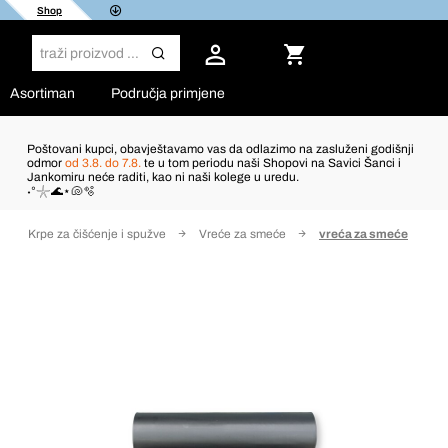
Shop
Asortiman
Područja primjene
Poštovani kupci, obavještavamo vas da odlazimo na zasluženi godišnji
odmor
od 3.8. do 7.8.
te u tom periodu naši Shopovi na Savici Šanci i
Jankomiru neće raditi, kao ni naši kolege u uredu.
˖°𓇼🌊⋆🐚🫧
Krpe za čišćenje i spužve
Vreće za smeće
vreća za smeće