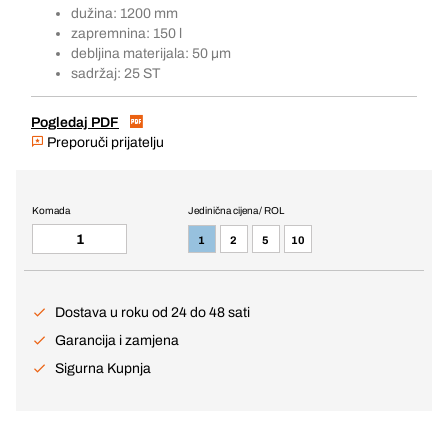
dužina: 1200 mm
zapremnina: 150 l
debljina materijala: 50 µm
sadržaj: 25 ST
Pogledaj PDF
Preporuči prijatelju
Komada
Jedinična cijena / ROL
1
2
5
10
Dostava u roku od 24 do 48 sati
Garancija i zamjena
Sigurna Kupnja