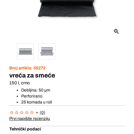
Broj artikla:
55272
vreća za smeće
150 l, crno
Debljina: 50 μm
Perforirano
25 komada u roli
(0)
Prvi napišite recenziju
Tehnički podaci