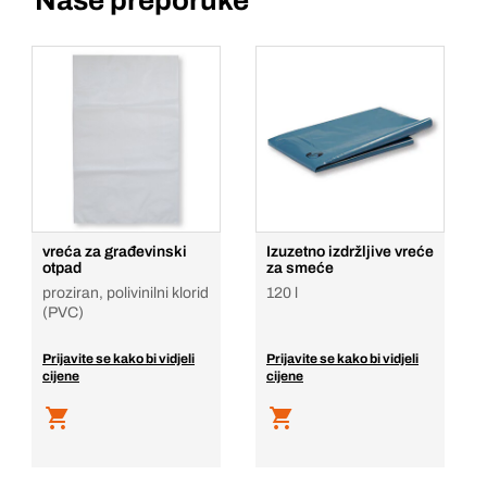
Naše preporuke
vreća za građevinski
Izuzetno izdržljive vreće
otpad
za smeće
proziran, polivinilni klorid
120 l
(PVC)
Prijavite se kako bi vidjeli
Prijavite se kako bi vidjeli
cijene
cijene