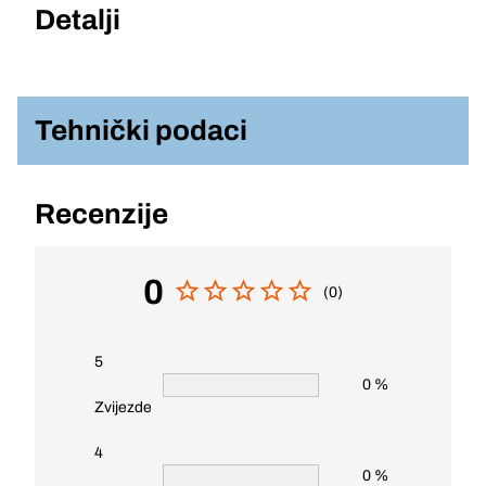
Detalji
Tehnički podaci
Recenzije
0
(0)
5
0 %
Zvijezde
4
0 %