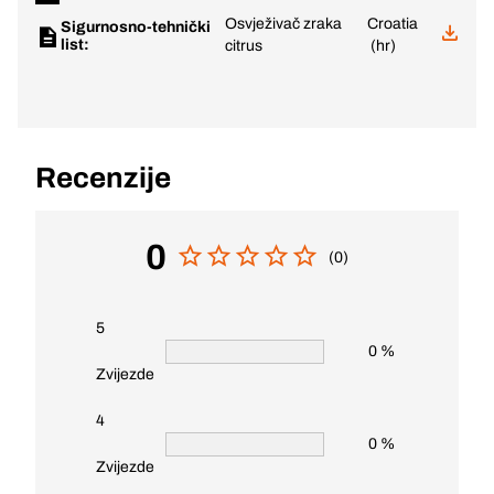
Osvježivač zraka
Croatia
Sigurnosno-tehnički
list:
citrus
(hr)
Recenzije
0
(0)
5
0 %
Zvijezde
4
0 %
Zvijezde