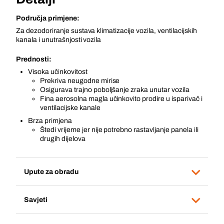
Područja primjene:
Za dezodoriranje sustava klimatizacije vozila, ventilacijskih
kanala i unutrašnjosti vozila
Prednosti:
Visoka učinkovitost
Prekriva neugodne mirise
Osigurava trajno poboljšanje zraka unutar vozila
Fina aerosolna magla učinkovito prodire u isparivač i
ventilacijske kanale
Brza primjena
Štedi vrijeme jer nije potrebno rastavljanje panela ili
drugih dijelova
Upute za obradu
Savjeti