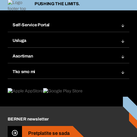
PUSHING THE LIMITS.
Self-Service Portal
Narudžbe
Usluga
Fakture
Bera Modul
Popisi želja
Asortiman
eProcurement
Ponovno naručivanje
Inovacije proizvoda
Tražitelji proizvoda
Tko smo mi
Pretplate
Područja primjene
Što nudimo
Povrati & Reklamacije
Product Compliance
Što nas pokreće
Korporativna društvena odgovornost
Karijera
BERNER newsletter
Business Conduct
Pretplatite se sada