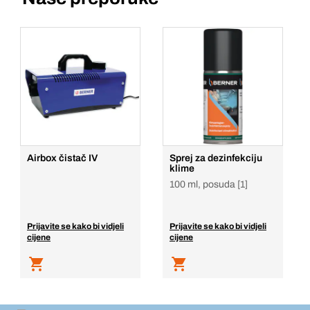
Airbox čistač IV
Sprej za dezinfekciju
klime
100 ml, posuda [1]
Prijavite se kako bi vidjeli
Prijavite se kako bi vidjeli
cijene
cijene