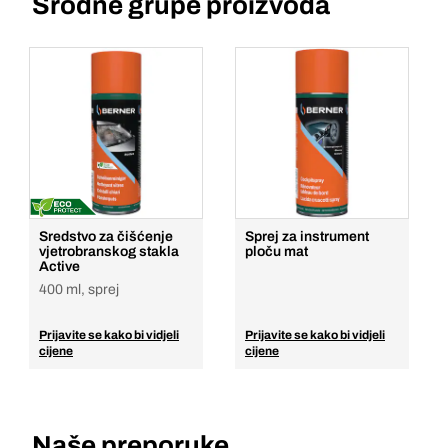
Srodne grupe proizvoda
Sredstvo za čišćenje
Sprej za instrument
vjetrobranskog stakla
ploču mat
Active
400 ml, sprej
Prijavite se kako bi vidjeli
Prijavite se kako bi vidjeli
cijene
cijene
Naše preporuke