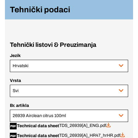
Tehnički podaci
Tehnički listovi & Preuzimanja
Jezik
Hrvatski
Vrsta
Svi
Br. artikla
26939 Airclean citrus 100ml
TDS_26939[A]_ENG.pdf
Technical data sheet
TDS_26939[A]_HR47_hrHR.pdf
Technical data sheet