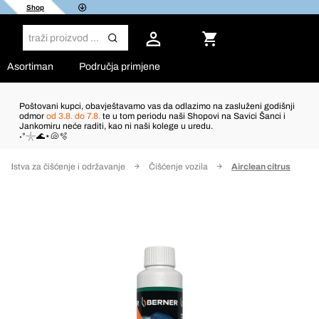
Shop
Asortiman
Područja primjene
Poštovani kupci, obavještavamo vas da odlazimo na zasluženi godišnji
odmor
od 3.8. do 7.8.
te u tom periodu naši Shopovi na Savici Šanci i
Jankomiru neće raditi, kao ni naši kolege u uredu.
˖°𓇼🌊⋆🐚🫧
redstva za čišćenje i održavanje
Čišćenje vozila
Airclean citrus