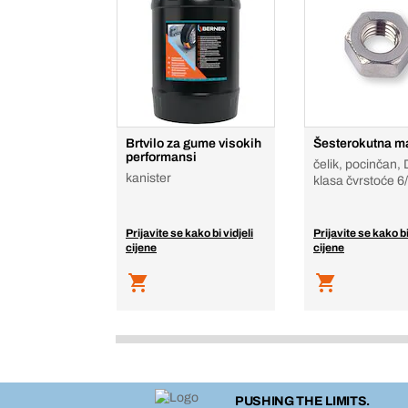
Brtvilo za gume visokih
Šesterokutna m
performansi
čelik, pocinčan,
kanister
klasa čvrstoće 6
Prijavite se kako bi vidjeli
Prijavite se kako bi
cijene
cijene
PUSHING THE LIMITS.