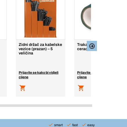
Zidni držač za kabelske
Traka za popravak
vezice (prazan) – 5
cerade Easy-Patch
veličina
Prijavite se kako bi vidjeli
Prijavite se kako bi vidjeli
cijene
cijene
smart
fast
easy