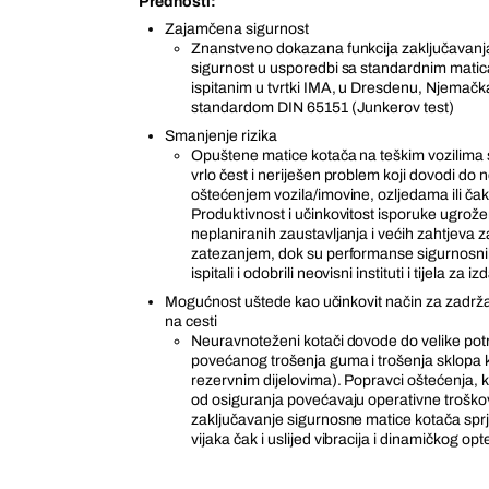
Prednosti:
Zajamčena sigurnost
Znanstveno dokazana funkcija zaključavanja
sigurnost u usporedbi sa standardnim mati
ispitanim u tvrtki IMA, u Dresdenu, Njemačk
standardom DIN 65151 (Junkerov test)
Smanjenje rizika
Opuštene matice kotača na teškim vozilima 
vrlo čest i neriješen problem koji dovodi do 
oštećenjem vozila/imovine, ozljedama ili ča
Produktivnost i učinkovitost isporuke ugrože
neplaniranih zaustavljanja i većih zahtjeva
zatezanjem, dok su performanse sigurnosni
ispitali i odobrili neovisni instituti i tijela za i
Mogućnost uštede kao učinkovit način za zadržav
na cesti
Neuravnoteženi kotači dovode do velike potr
povećanog trošenja guma i trošenja sklopa 
rezervnim dijelovima). Popravci oštećenja, k
od osiguranja povećavaju operativne trošk
zaključavanje sigurnosne matice kotača spr
vijaka čak i uslijed vibracija i dinamičkog op