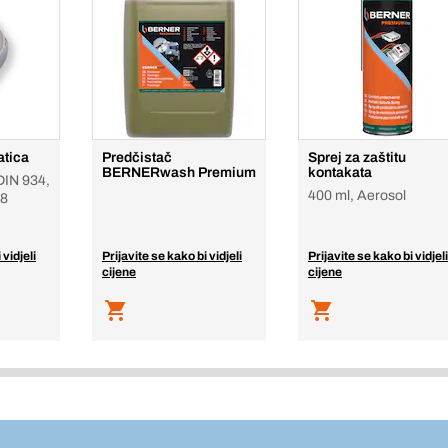
atica
Predčistač
Sprej za zaštitu
BERNERwash Premium
kontakata
 DIN 934,
400 ml, Aerosol
/8
 vidjeli
Prijavite se kako bi vidjeli
Prijavite se kako bi vidjeli
cijene
cijene