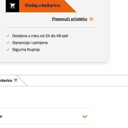
Dodaj u košaricu
Preporuči prijatelju
Dostava u roku od 24 do 48 sati
Garancija i zamjena
Sigurna Kupnja
ošaricu
u