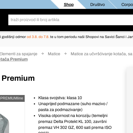
Shop
Društvo
Corpor
i godišnji odmor
od 3.8. do 7.8.
te u tom periodu naši Shopovi na Savici Šanci i Jan
Elementi za spajanje
Matice
Matice za učvršćivanje kotača, s
otača Premium
a Premium
Klasa svojstva: klasa 10
PREMIUMline
Unaprijed podmazane (suho mazivo /
pasta za podmazivanje)
Visoka otpornost na koroziju (temeljni
premaz Delta Protekt KL 100, završni
premaz VH 302 GZ, 600 sati prema ISO