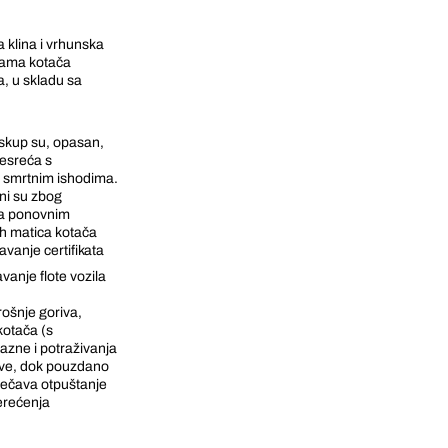
 klina i vrhunska
cama kotača
a, u skladu sa
skup su, opasan,
nesreća s
k smrtnim ishodima.
ni su zbog
 za ponovnim
h matica kotača
zdavanje certifikata
anje flote vozila
ošnje goriva,
kotača (s
azne i potraživanja
ove, dok pouzdano
ječava otpuštanje
terećenja