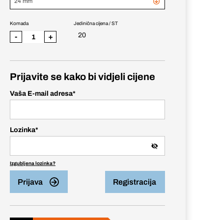
24 mm
Komada
Jedinična cijena / ST
20
-
+
Prijavite se kako bi vidjeli cijene
Vaša E-mail adresa
*
Lozinka
*
Izgubljena lozinka?
Prijava
Registracija