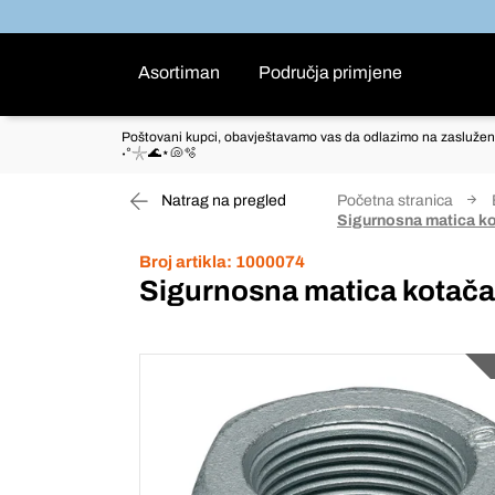
Asortiman
Područja primjene
Poštovani kupci, obavještavamo vas da odlazimo na zaslužen
˖°𓇼🌊⋆🐚🫧
Natrag na pregled
Početna stranica
Sigurnosna matica k
Broj artikla:
1000074
Sigurnosna matica kotač