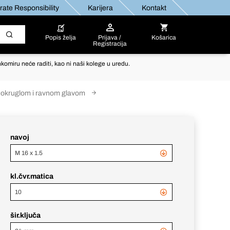
ate Responsibility
Karijera
Kontakt
Popis želja
Prijava /
Košarica
Registracija
komiru neće raditi, kao ni naši kolege u uredu.
a okruglom i ravnom glavom
navoj
M 16 x 1.5
kl.čvr.matica
10
šir.ključa