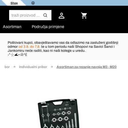
Shop
Asortiman
Područja primjene
Poštovani kupci, obavještavamo vas da odlazimo na zasluženi godišnji
odmor
od 3.8. do 7.8.
te u tom periodu naši Shopovi na Savici Šanci i
Jankomiru neće raditi, kao ni naši kolege u uredu.
˖°𓇼🌊⋆🐚🫧
 pribor
Individualni pribor
Asortiman za rezanje navoja M3 - M20