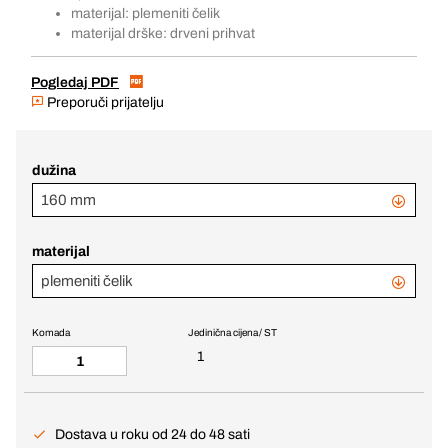
materijal: plemeniti čelik
materijal drške: drveni prihvat
Pogledaj PDF
Preporuči prijatelju
dužina
160 mm
materijal
plemeniti čelik
Komada
Jedinična cijena / ST
1
Dostava u roku od 24 do 48 sati