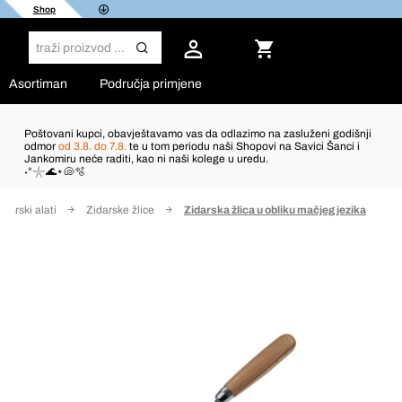
Shop
Asortiman
Područja primjene
Poštovani kupci, obavještavamo vas da odlazimo na zasluženi godišnji
odmor
od 3.8. do 7.8.
te u tom periodu naši Shopovi na Savici Šanci i
Jankomiru neće raditi, kao ni naši kolege u uredu.
˖°𓇼🌊⋆🐚🫧
idarski alati
Zidarske žlice
Zidarska žlica u obliku mačjeg jezika