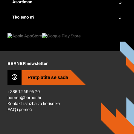
Popisi želja
Asortiman
eProcurement
Ponovno naručivanje
Inovacije proizvoda
Tražitelji proizvoda
Tko smo mi
Pretplate
Područja primjene
Što nudimo
Povrati & Reklamacije
Product Compliance
Što nas pokreće
Korporativna društvena odgovornost
Karijera
BERNER newsletter
Business Conduct
Pretplatite se sada
+385 12 49 94 70
berner@berner.hr
Kontakt i služba za korisnike
FAQ i pomoć