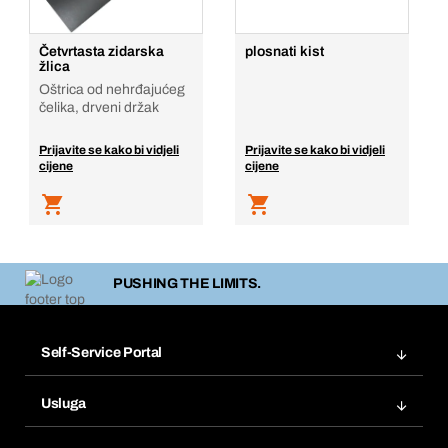
Četvrtasta zidarska
plosnati kist
žlica
Oštrica od nehrđajućeg
čelika, drveni držak
Prijavite se kako bi vidjeli
Prijavite se kako bi vidjeli
cijene
cijene
PUSHING THE LIMITS.
Self-Service Portal
Narudžbe
Usluga
Fakture
Bera Modul