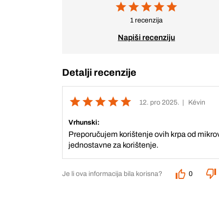
1 recenzija
Napiši recenziju
Detalji recenzije
12. pro 2025.
| Kévin
Vrhunski:
Preporučujem korištenje ovih krpa od mikrov
jednostavne za korištenje.
Je li ova informacija bila korisna?
0