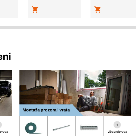
eni
Montaža prozora i vrata
+
izvoda
više proizvoda