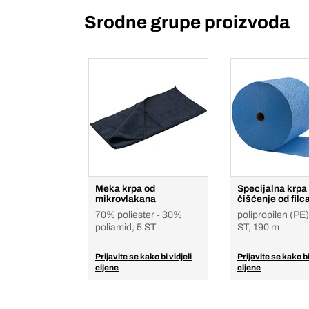
Srodne grupe proizvoda
Meka krpa od
Specijalna krpa
mikrovlakana
čišćenje od filc
70% poliester - 30%
polipropilen (PE
poliamid, 5 ST
ST, 190 m
Prijavite se kako bi vidjeli
Prijavite se kako bi
cijene
cijene