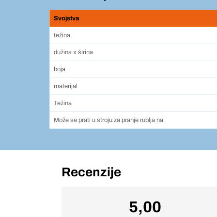
Svojstva
težina
dužina x širina
boja
materijal
Težina
Može se prati u stroju za pranje rublja na
Recenzije
5,00