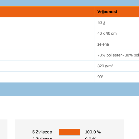
Vrijednost
50 g
40 x 40 cm
zelena
70% poliester - 30% po
320 g/m²
90°
5 Zvijezde
100.0 %