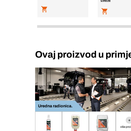
cijene
Ovaj proizvod u primj
Uredna radionica.
+
više pro