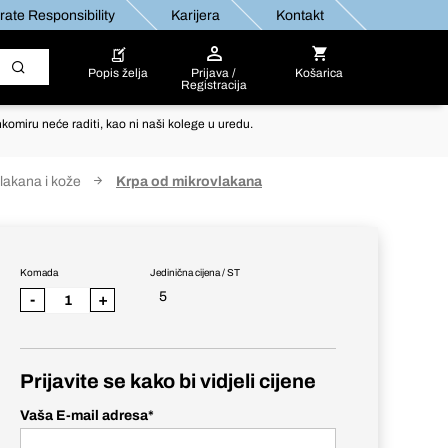
ate Responsibility
Karijera
Kontakt
Popis želja
Prijava /
Košarica
Registracija
komiru neće raditi, kao ni naši kolege u uredu.
lakana i kože
Krpa od mikrovlakana
Komada
Jedinična cijena / ST
5
-
+
Prijavite se kako bi vidjeli cijene
Vaša E-mail adresa
*