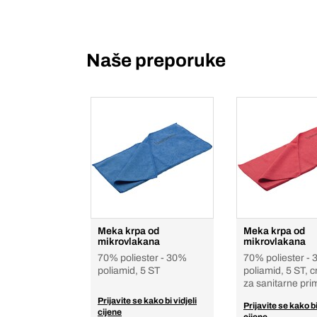
Naše preporuke
Meka krpa od
Meka krpa od
mikrovlakana
mikrovlakana
70% poliester - 30%
70% poliester -
poliamid, 5 ST
poliamid, 5 ST, 
za sanitarne pri
Prijavite se kako bi vidjeli
Prijavite se kako bi
cijene