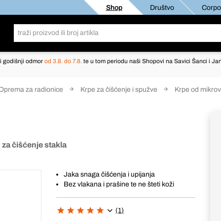
Shop
Društvo
Corpor
i godišnji odmor
od 3.8. do 7.8.
te u tom periodu naši Shopovi na Savici Šanci i Jan
Oprema za radionice
Krpe za čišćenje i spužve
Krpe od mikrov
 za čišćenje stakla
Jaka snaga čišćenja i upijanja
Bez vlakana i prašine te ne šteti koži
(1)