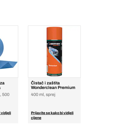
 za
Čistač i zaštita
a
Wonderclean Premium
), 500
400 ml, sprej
 vidjeli
Prijavite se kako bi vidjeli
cijene