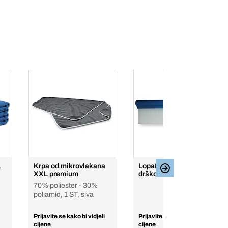
a
Krpa od mikrovlakana
Lopatica za vodu s
XXL premium
drškom
70% poliester - 30%
poliamid, 1 ST, siva
Prijavite se kako bi vidjeli
Prijavite se kako bi vidjeli
cijene
cijene