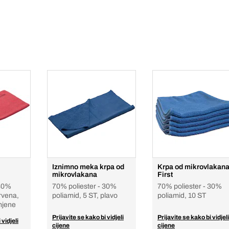
Iznimno meka krpa od
Krpa od mikrovlakan
mikrovlakana
First
 30%
70% poliester - 30%
70% poliester - 30%
crvena,
poliamid, 5 ST, plavo
poliamid, 10 ST
mjene
Prijavite se kako bi vidjeli
Prijavite se kako bi vidjeli
 vidjeli
cijene
cijene