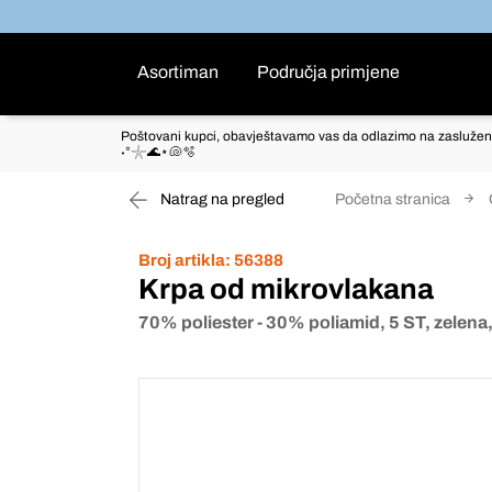
Asortiman
Područja primjene
Poštovani kupci, obavještavamo vas da odlazimo na zaslužen
˖°𓇼🌊⋆🐚🫧
Natrag na pregled
Početna stranica
Broj artikla:
56388
Krpa od mikrovlakana
70% poliester - 30% poliamid, 5 ST, zelena,