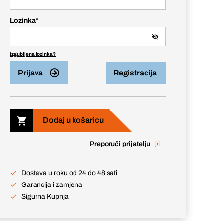
Lozinka
*
Izgubljena lozinka?
Prijava
Registracija
Dodaj u košaricu
Preporuči prijatelju
Dostava u roku od 24 do 48 sati
Garancija i zamjena
Sigurna Kupnja