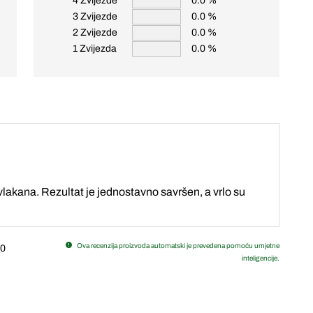
4 Zvijezde
0.0 %
3 Zvijezde
0.0 %
2 Zvijezde
0.0 %
1 Zvijezda
0.0 %
lakana. Rezultat je jednostavno savršen, a vrlo su
Ova recenzija proizvoda automatski je prevedena pomoću umjetne
0
inteligencije.