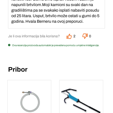
napunili brtvilom.Moji kamioni su svaki dan na
gradilištima pa se svakako isplati nabaviti posudu
od 25 litara. Usput, brtvilo može ostati u gumi do 5
godina. Hvala Berneru na ovoj preporuci.
Je li ova informacija bila korisna?
2
0
Ova recenzija proizvoda automatski je prevedena pomoću umjetne inteligencije.
Pribor