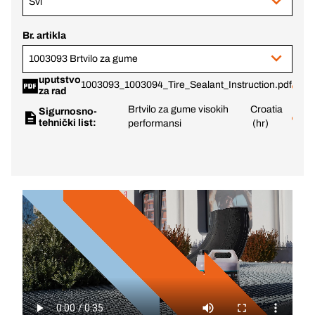
Svi
Br. artikla
1003093 Brtvilo za gume
uputstvo
1003093_1003094_Tire_Sealant_Instruction.pdf
za rad
Brtvilo za gume visokih
Croatia
Sigurnosno-
tehnički list:
performansi
(hr)