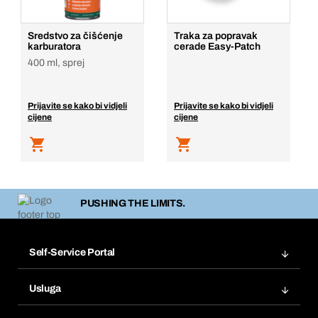
Sredstvo za čišćenje
Traka za popravak
karburatora
cerade Easy-Patch
400 ml, sprej
Prijavite se kako bi vidjeli
Prijavite se kako bi vidjeli
cijene
cijene
PUSHING THE LIMITS.
Self-Service Portal
Narudžbe
Usluga
Fakture
Bera Modul