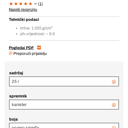
(1)
Napiši recenziju
Tehnički podaci
brtva: 1.025 g/cm³
ph-vrijednost: ~ 9.5
Pogledaj PDF
Preporuči prijatelju
sadržaj
25 I
spremnik
kanister
boja
crveno smeđa