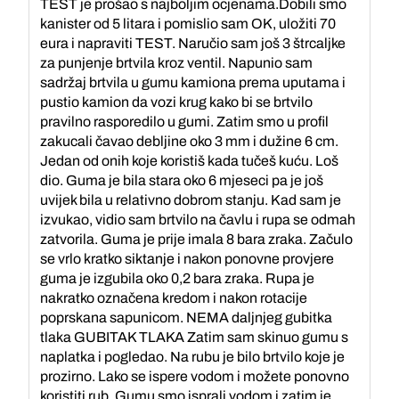
TEST je prošao s najboljim ocjenama.Dobili smo
kanister od 5 litara i pomislio sam OK, uložiti 70
eura i napraviti TEST. Naručio sam još 3 štrcaljke
za punjenje brtvila kroz ventil. Napunio sam
sadržaj brtvila u gumu kamiona prema uputama i
pustio kamion da vozi krug kako bi se brtvilo
pravilno rasporedilo u gumi. Zatim smo u profil
zakucali čavao debljine oko 3 mm i dužine 6 cm.
Jedan od onih koje koristiš kada tučeš kuću. Loš
dio. Guma je bila stara oko 6 mjeseci pa je još
uvijek bila u relativno dobrom stanju. Kad sam je
izvukao, vidio sam brtvilo na čavlu i rupa se odmah
zatvorila. Guma je prije imala 8 bara zraka. Začulo
se vrlo kratko siktanje i nakon ponovne provjere
guma je izgubila oko 0,2 bara zraka. Rupa je
nakratko označena kredom i nakon rotacije
poprskana sapunicom. NEMA daljnjeg gubitka
tlaka GUBITAK TLAKA Zatim sam skinuo gumu s
naplatka i pogledao. Na rubu je bilo brtvilo koje je
prozirno. Lako se ispere vodom i možete ponovno
koristiti rub. Gumu smo isprali vodom i zatim je