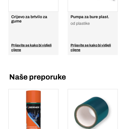
Crijevo za brtvilo za
Pumpa za bure plast.
gume
od plastike
Prijavite se kako bi vidjeli
Prijavite se kako bi vidjeli
cijene
cijene
Naše preporuke