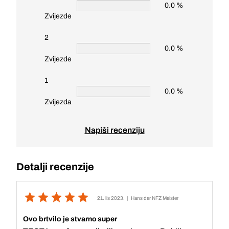
0.0 %
Zvijezde
2
0.0 %
Zvijezde
1
0.0 %
Zvijezda
Napiši recenziju
Detalji recenzije
21. lis 2023.
| Hans der NFZ Meister
Ovo brtvilo je stvarno super