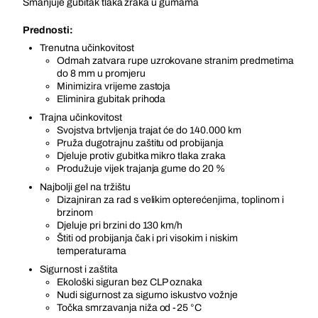
Smanjuje gubitak tlaka zraka u gumama
Prednosti:
Trenutna učinkovitost
Odmah zatvara rupe uzrokovane stranim predmetima
do 8 mm u promjeru
Minimizira vrijeme zastoja
Eliminira gubitak prihoda
Trajna učinkovitost
Svojstva brtvljenja trajat će do 140.000 km
Pruža dugotrajnu zaštitu od probijanja
Djeluje protiv gubitka mikro tlaka zraka
Produžuje vijek trajanja gume do 20 %
Najbolji gel na tržištu
Dizajniran za rad s velikim opterećenjima, toplinom i
brzinom
Djeluje pri brzini do 130 km/h
Štiti od probijanja čak i pri visokim i niskim
temperaturama
Sigurnost i zaštita
Ekološki siguran bez CLP oznaka
Nudi sigurnost za sigurno iskustvo vožnje
Točka smrzavanja niža od -25 °C