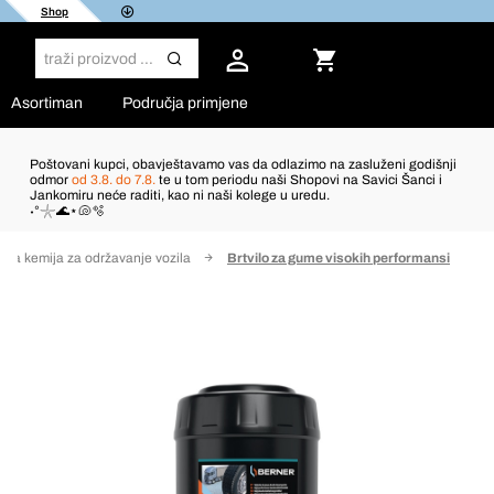
Shop
Asortiman
Područja primjene
Poštovani kupci, obavještavamo vas da odlazimo na zasluženi godišnji
odmor
od 3.8. do 7.8.
te u tom periodu naši Shopovi na Savici Šanci i
Jankomiru neće raditi, kao ni naši kolege u uredu.
˖°𓇼🌊⋆🐚🫧
čka kemija za održavanje vozila
Brtvilo za gume visokih performansi