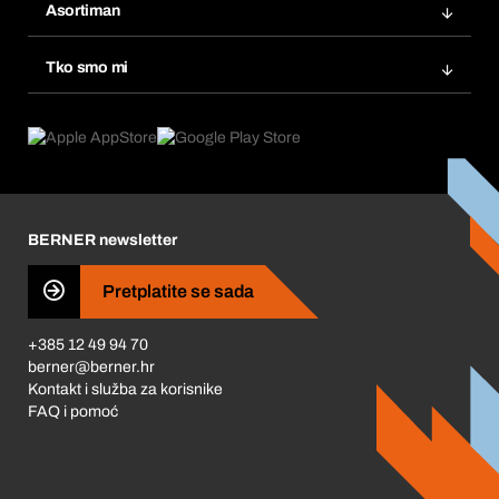
Popisi želja
Asortiman
eProcurement
Ponovno naručivanje
Inovacije proizvoda
Tražitelji proizvoda
Tko smo mi
Pretplate
Područja primjene
Što nudimo
Povrati & Reklamacije
Product Compliance
Što nas pokreće
Korporativna društvena odgovornost
Karijera
BERNER newsletter
Business Conduct
Pretplatite se sada
+385 12 49 94 70
berner@berner.hr
Kontakt i služba za korisnike
FAQ i pomoć