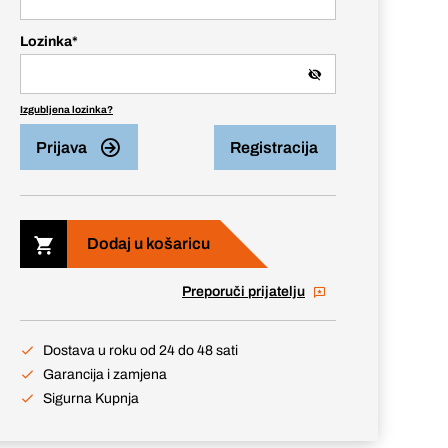
Lozinka
*
Izgubljena lozinka?
Prijava
Registracija
Dodaj u košaricu
Preporuči prijatelju
Dostava u roku od 24 do 48 sati
Garancija i zamjena
Sigurna Kupnja