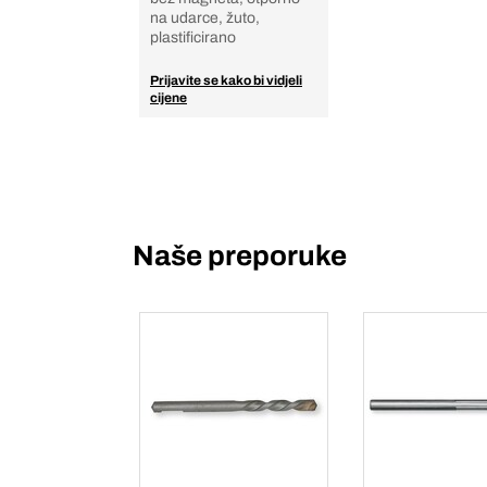
na udarce, žuto,
plastificirano
Prijavite se kako bi vidjeli
cijene
Naše preporuke