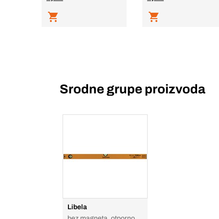
Srodne grupe proizvoda
Libela
bez magneta, otporno