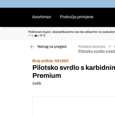
Asortiman
Područja primjene
Poštovani kupci, obavještavamo vas da odlazimo na zaslužen
˖°𓇼🌊⋆🐚🫧
Natrag na pregled
Početna stranica
Pilotsko svrdlo s ka
Broj artikla:
591882
Pilotsko svrdlo s karbidn
Premium
čelik