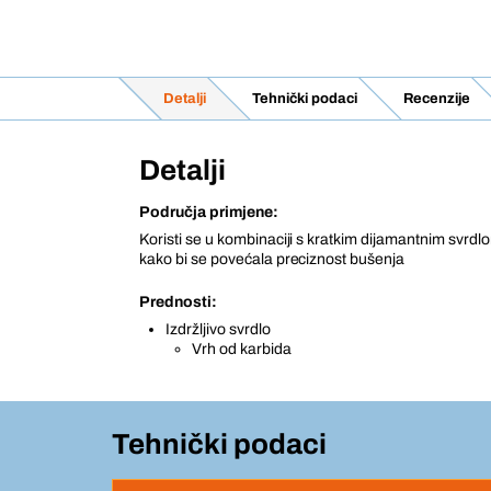
Detalji
Tehnički podaci
Recenzije
Detalji
Područja primjene:
Koristi se u kombinaciji s kratkim dijamantnim svr
kako bi se povećala preciznost bušenja
Prednosti:
Izdržljivo svrdlo
Vrh od karbida
Tehnički podaci