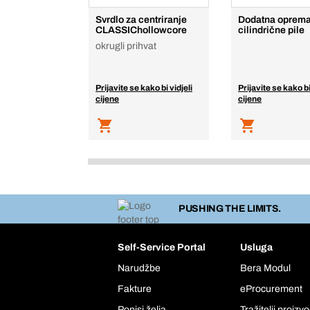
Svrdlo za centriranje
Dodatna oprema
CLASSIChollowcore
cilindrične pile
okrugli prihvat
Prijavite se kako bi vidjeli
Prijavite se kako bi
cijene
cijene
PUSHING THE LIMITS.
Self-Service Portal
Usluga
Narudžbe
Bera Modul
Fakture
eProcurement
Popisi želja
Tražitelji proizv