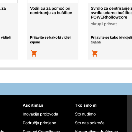
 za
Vodilica za pomoć pri
Svrdlo za centriranje 
centriranju za bušilice
svrdla udarne bušilic
POWERhollowcore
okrugli prihvat
 vidjeli
Prijavite se kako bi vidjeli
Prijavite se kako bi vidjeli
cijene
cijene
Asortiman
Tko smo mi
Inovacije proizvoda
Što nudimo
Područja primjene
Što nas pokreće
oda
Product Compliance
Korporativna društvena