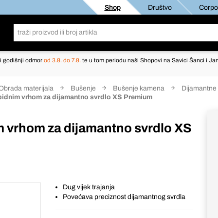
Shop
Društvo
Corpor
i godišnji odmor
od 3.8. do 7.8.
te u tom periodu naši Shopovi na Savici Šanci i Jan
Obrada materijala
Bušenje
Bušenje kamena
Dijamantne 
rbidnim vrhom za dijamantno svrdlo XS Premium
im vrhom za dijamantno svrdlo XS
Dug vijek trajanja
Povećava preciznost dijamantnog svrdla