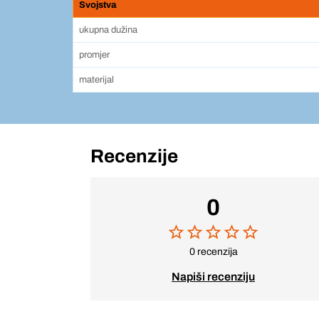
Svojstva
ukupna dužina
promjer
materijal
Recenzije
0
0 recenzija
Napiši recenziju