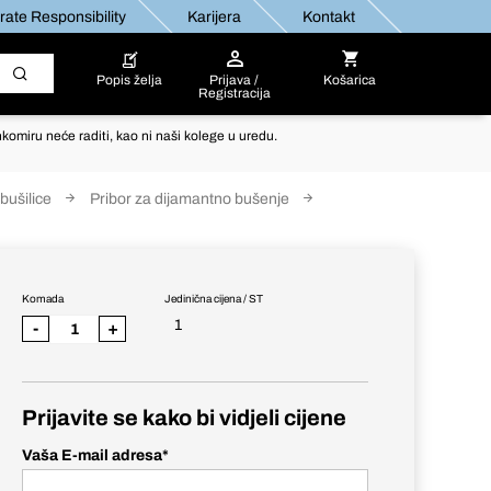
ate Responsibility
Karijera
Kontakt
Popis želja
Prijava /
Košarica
Registracija
komiru neće raditi, kao ni naši kolege u uredu.
bušilice
Pribor za dijamantno bušenje
Komada
Jedinična cijena / ST
1
-
+
Prijavite se kako bi vidjeli cijene
Vaša E-mail adresa
*