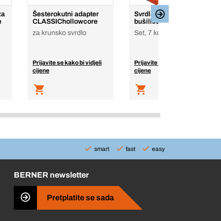
za
Šesterokutni adapter
Svrdla za udarnu
e
CLASSIChollowcore
bušilicu SUPERspeed II
za krunsko svrdlo
Set, 7 komada u kutiji
Prijavite se kako bi vidjeli
Prijavite se kako bi vidjeli
cijene
cijene
smart
fast
easy
BERNER newsletter
Pretplatite se sada