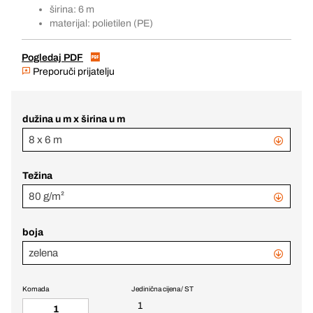
širina: 6 m
materijal: polietilen (PE)
Pogledaj PDF
Preporuči prijatelju
dužina u m x širina u m
8 x 6 m
Težina
80 g/m²
boja
zelena
Komada
Jedinična cijena / ST
1