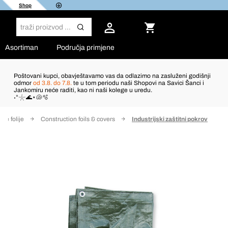
Shop
Asortiman
Područja primjene
Poštovani kupci, obavještavamo vas da odlazimo na zasluženi godišnji
odmor
od 3.8. do 7.8.
te u tom periodu naši Shopovi na Savici Šanci i
Jankomiru neće raditi, kao ni naši kolege u uredu.
˖°𓇼🌊⋆🐚🫧
tne folije
Construction foils & covers
Industrijski zaštitni pokrov