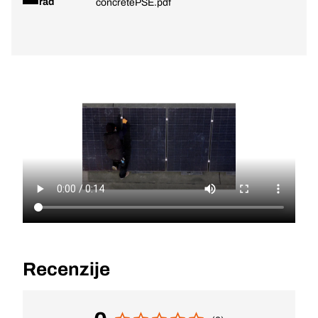
rad
concretePSE.pdf
Recenzije