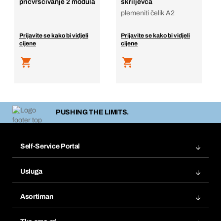
pričvršćivanje 2 modula
škriljevca
plemeniti čelik A2
Prijavite se kako bi vidjeli
Prijavite se kako bi vidjeli
cijene
cijene
PUSHING THE LIMITS.
Self-Service Portal
Narudžbe
Usluga
Fakture
Bera Modul
Popisi želja
Asortiman
eProcurement
Ponovno naručivanje
Inovacije proizvoda
Tražitelji proizvoda