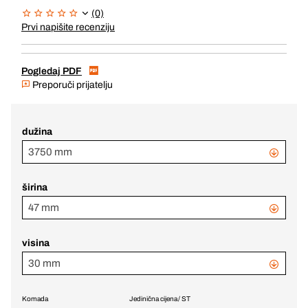
(0)
Prvi napišite recenziju
Pogledaj PDF
Preporuči prijatelju
dužina
3750 mm
širina
47 mm
visina
30 mm
Komada
Jedinična cijena / ST