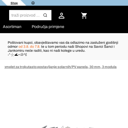
Shop
Asortiman
Područja primjene
Poštovani kupci, obavještavamo vas da odlazimo na zasluženi godišnji
odmor
od 3.8. do 7.8.
te u tom periodu naši Shopovi na Savici Šanci i
Jankomiru neće raditi, kao ni naši kolege u uredu.
˖°𓇼🌊⋆🐚🫧
Komplet za trokutasto postavljanje solarnih/PV panela, 30 mm, 3 modula