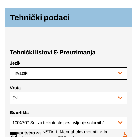
Tehnički podaci
Tehnički listovi & Preuzimanja
Jezik
Hrvatski
Vrsta
Svi
Br. artikla
1004707 Set za trokutasto postavljanje solarnih/PV panela, 3 modula
INSTALL.Manual-elev.mounting-in-
uputstvo za