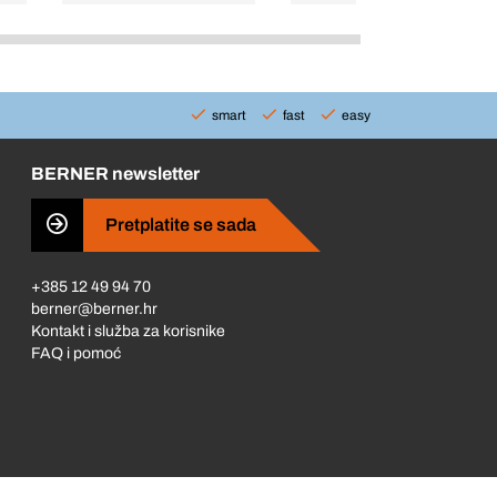
smart
fast
easy
BERNER newsletter
Pretplatite se sada
+385 12 49 94 70
berner@berner.hr
Kontakt i služba za korisnike
FAQ i pomoć