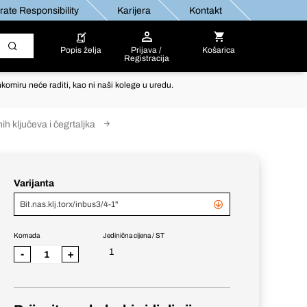
ate Responsibility
Karijera
Kontakt
Popis želja
Prijava /
Košarica
Registracija
komiru neće raditi, kao ni naši kolege u uredu.
h ključeva i čegrtaljka
Varijanta
Bit.nas.klj.torx/inbus3/4-1"
Komada
Jedinična cijena / ST
1
-
+