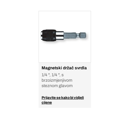
Magnetski držač svrdla
1/4 ", 1/4 ", s
brzoizmjenjivom
steznom glavom
Prijavite se kako bi vidjeli
cijene