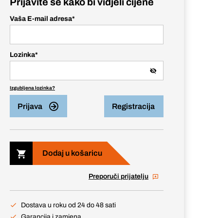
Prijavite se kako bi vidjeli cijene
Vaša E-mail adresa
*
Lozinka
*
Izgubljena lozinka?
Prijava
Registracija
Dodaj u košaricu
Preporuči prijatelju
Dostava u roku od 24 do 48 sati
Garancija i zamjena