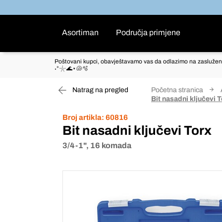
Asortiman
Područja primjene
Poštovani kupci, obavještavamo vas da odlazimo na zaslužen
˖°𓇼🌊⋆🐚🫧
Natrag na pregled
Početna stranica
Bit nasadni ključevi 
Broj artikla:
60816
Bit nasadni ključevi Torx
3/4-1", 16 komada