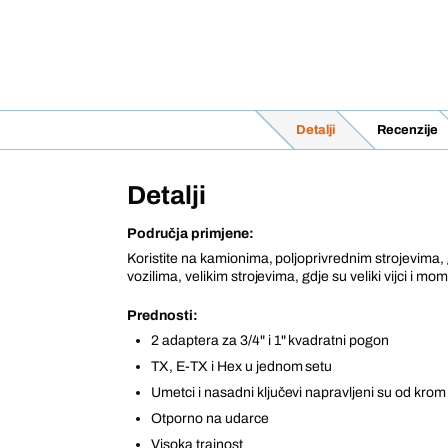
Detalji
Recenzije
Detalji
Područja primjene:
Koristite na kamionima, poljoprivrednim strojevima
vozilima, velikim strojevima, gdje su veliki vijci i mom
Prednosti:
2 adaptera za 3/4" i 1" kvadratni pogon
TX, E-TX i Hex u jednom setu
Umetci i nasadni ključevi napravljeni su od kro
Otporno na udarce
Visoka trajnost