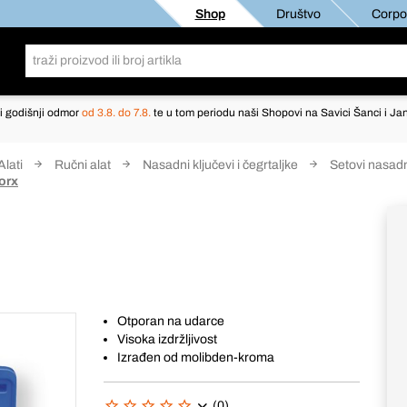
Shop
Društvo
Corpor
i godišnji odmor
od 3.8. do 7.8.
te u tom periodu naši Shopovi na Savici Šanci i Jan
Alati
Ručni alat
Nasadni ključevi i čegrtaljke
Setovi nasadni
Torx
Otporan na udarce
Visoka izdržljivost
Izrađen od molibden-kroma
(0)