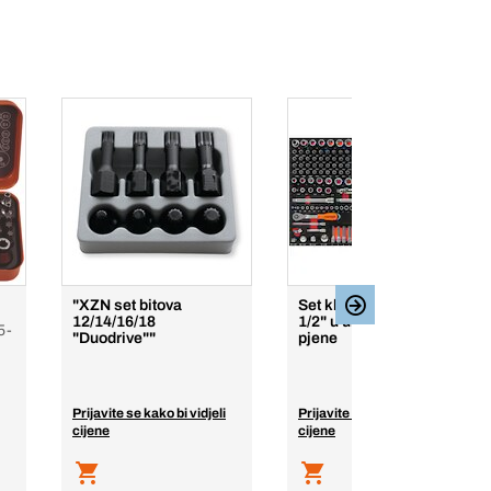
"XZN set bitova
Set ključeva 1/4", 3/8",
12/14/16/18
1/2" u ulošku od tvrde
25-
"Duodrive""
pjene
Prijavite se kako bi vidjeli
Prijavite se kako bi vidjeli
cijene
cijene