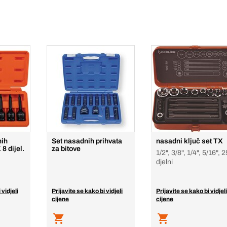
nih
Set nasadnih prihvata
nasadni ključ set TX
8 dijel.
za bitove
1/2", 3/8", 1/4", 5/16", 
djelni
 vidjeli
Prijavite se kako bi vidjeli
Prijavite se kako bi vidjeli
cijene
cijene