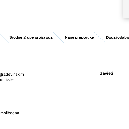
Srodne grupe proizvoda
Naše preporuke
Dodaj odabra
Savjeti
, građevinskim
enti sile
m molibdena