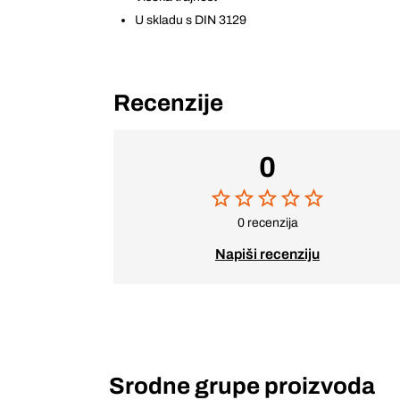
U skladu s DIN 3129
Recenzije
0
0 recenzija
Napiši recenziju
Srodne grupe proizvoda