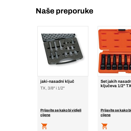
Naše preporuke
jaki-nasadni ključ
Set jakih nasad
ključeva 1/2" TX 
TX, 3/8" i 1/2"
Prijavite se kako bi vidjeli
Prijavite se kako bi
cijene
cijene