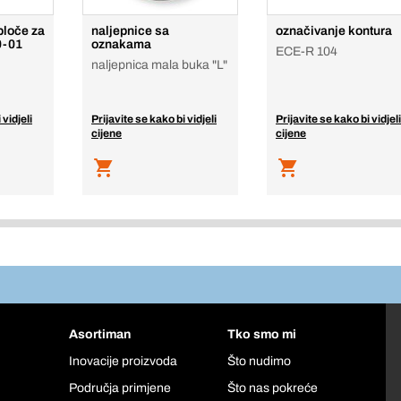
ploče za
naljepnice sa
označivanje kontura
0-01
oznakama
ECE-R 104
naljepnica mala buka "L"
 vidjeli
Prijavite se kako bi vidjeli
Prijavite se kako bi vidjeli
cijene
cijene
Asortiman
Tko smo mi
Inovacije proizvoda
Što nudimo
Područja primjene
Što nas pokreće