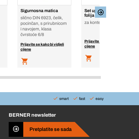
Sigurnosna matica
Set upozoravajućih
folija
slično DIN 6923, čelik,
za kontejnere
pocinčan, s prirubnicom
i navojem, klasa
čvrstoće 6/8
Prijavite se kako bi vidjeli
Prijavite se kako bi vidjeli
cijene
cijene
smart
fast
easy
BERNER newsletter
Pretplatite se sada