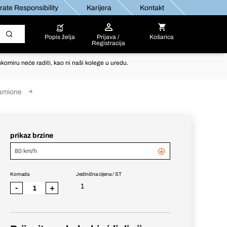
ate Responsibility
Karijera
Kontakt
Popis želja
Prijava /
Košarica
Registracija
komiru neće raditi, kao ni naši kolege u uredu.
kamione
prikaz brzine
80 km/h
Komada
Jedinična cijena / ST
1
-
+