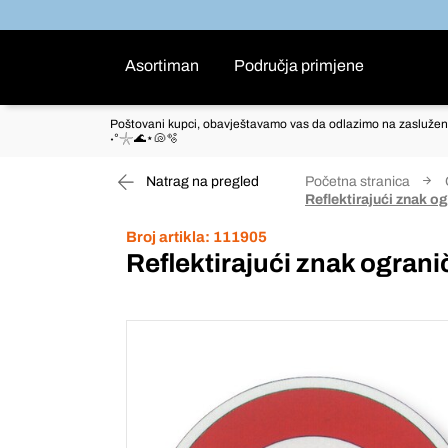
Asortiman
Područja primjene
Poštovani kupci, obavještavamo vas da odlazimo na zaslužen
˖°𓇼🌊⋆🐚🫧
Natrag na pregled
Početna stranica
Reflektirajući znak o
Broj artikla:
111905
Reflektirajući znak ograni