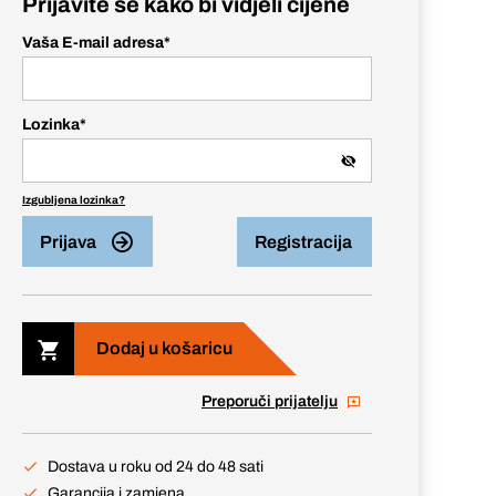
Prijavite se kako bi vidjeli cijene
Vaša E-mail adresa
*
Lozinka
*
Izgubljena lozinka?
Prijava
Registracija
Dodaj u košaricu
Preporuči prijatelju
Dostava u roku od 24 do 48 sati
Garancija i zamjena