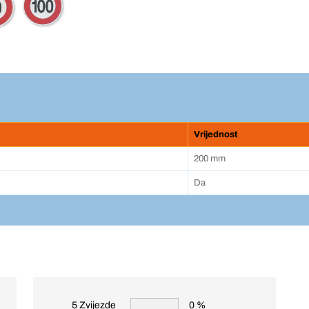
Vrijednost
200 mm
Da
5 Zvijezde
0 %