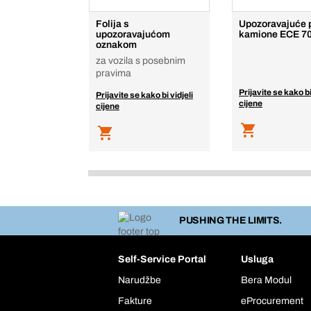
Folija s
Upozoravajuće 
upozoravajućom
kamione ECE 7
oznakom
za vozila s posebnim
pravima
Prijavite se kako bi
Prijavite se kako bi vidjeli
cijene
cijene
PUSHING THE LIMITS.
Self-Service Portal
Usluga
Narudžbe
Bera Modul
Fakture
eProcurement