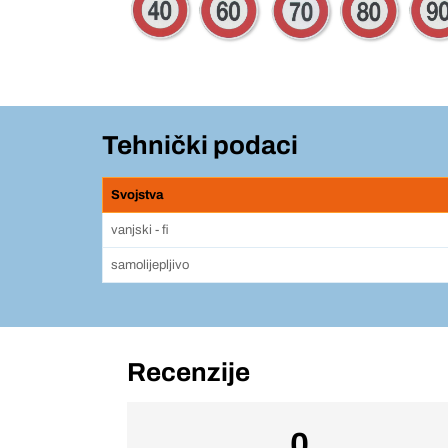
Tehnički podaci
Svojstva
vanjski - fi
samolijepljivo
Recenzije
0