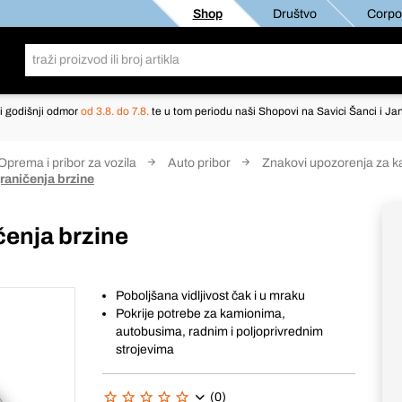
Shop
Društvo
Corpor
i godišnji odmor
od 3.8. do 7.8.
te u tom periodu naši Shopovi na Savici Šanci i Jan
Oprema i pribor za vozila
Auto pribor
Znakovi upozorenja za 
graničenja brzine
čenja brzine
Poboljšana vidljivost čak i u mraku
Pokrije potrebe za kamionima,
autobusima, radnim i poljoprivrednim
strojevima
(0)