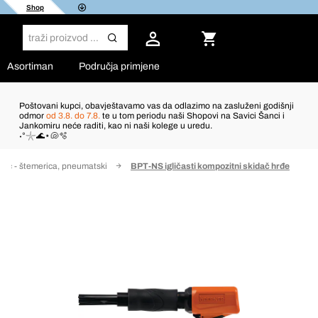
Shop
Asortiman
Područja primjene
Poštovani kupci, obavještavamo vas da odlazimo na zasluženi godišnji
odmor
od 3.8. do 7.8.
te u tom periodu naši Shopovi na Savici Šanci i
Jankomiru neće raditi, kao ni naši kolege u uredu.
˖°𓇼🌊⋆🐚🫧
kić - štemerica, pneumatski
BPT-NS igličasti kompozitni skidač hrđe