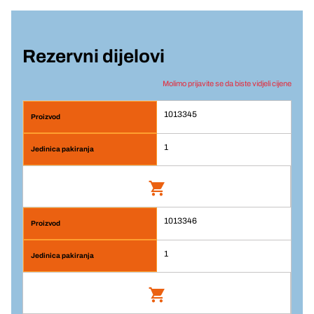
Rezervni dijelovi
Molimo prijavite se da biste vidjeli cijene
1013345
1
1013346
Br. artikla: 1013345
1
Prijava