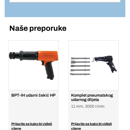
Jedinična cijena/ST
1
Br. artikla: 1013344
Komada
Naše preporuke
Prijava
Dodaj u košaricu
Jedinična cijena/ST
1
Komada
Dodaj u košaricu
BPT-IH udarni čekić HP
Komplet pneumatskog
udarnog dlijeta
11 mm, 3000 r/min
Prijavite se kako bi vidjeli
Prijavite se kako bi vidjeli
cijene
cijene