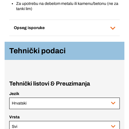
Za upotrebu na debelom metalu ili kamenu/betonu (ne za
tanki lim)
Opseg isporuke
Tehnički podaci
Tehnički listovi & Preuzimanja
Jezik
Hrvatski
Vrsta
Svi