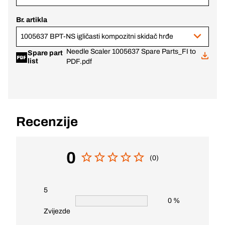
Br. artikla
1005637 BPT-NS igličasti kompozitni skidač hrđe
Needle Scaler 1005637 Spare Parts_FI to
Spare part
list
PDF.pdf
Recenzije
0
(0)
5
0 %
Zvijezde