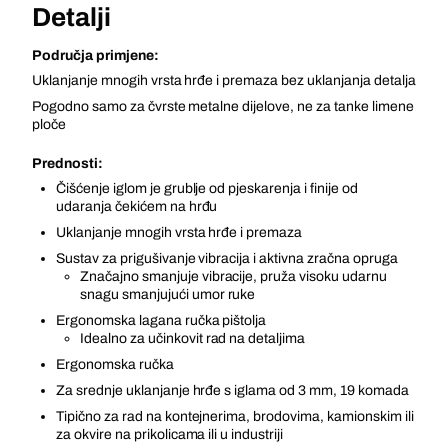
Detalji
Područja primjene:
Uklanjanje mnogih vrsta hrđe i premaza bez uklanjanja detalja
Pogodno samo za čvrste metalne dijelove, ne za tanke limene
ploče
Prednosti:
Čišćenje iglom je grublje od pjeskarenja i finije od
udaranja čekićem na hrđu
Uklanjanje mnogih vrsta hrđe i premaza
Sustav za prigušivanje vibracija i aktivna zračna opruga
Značajno smanjuje vibracije, pruža visoku udarnu
snagu smanjujući umor ruke
Ergonomska lagana ručka pištolja
Idealno za učinkovit rad na detaljima
Ergonomska ručka
Za srednje uklanjanje hrđe s iglama od 3 mm, 19 komada
Tipično za rad na kontejnerima, brodovima, kamionskim ili
za okvire na prikolicama ili u industriji