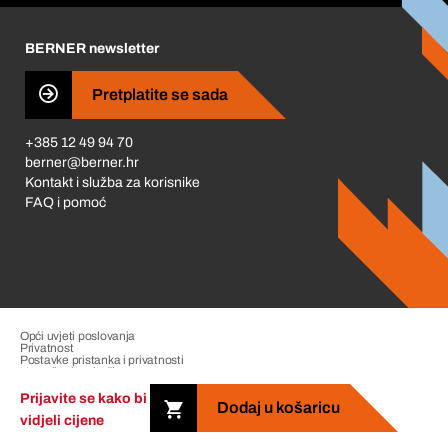
Karijera
BERNER newsletter
Business Conduct
Pretplatite se sada
+385 12 49 94 70
berner@berner.hr
Kontakt i služba za korisnike
FAQ i pomoć
Opći uvjeti poslovanja
Privatnost
Postavke pristanka i privatnosti
Upravljanje pritužbama
Impresum
Prijavite se kako bi
Dodaj u košaricu
vidjeli cijene
Copyright &copy; 2026 The Berner Group. All rights reserved.