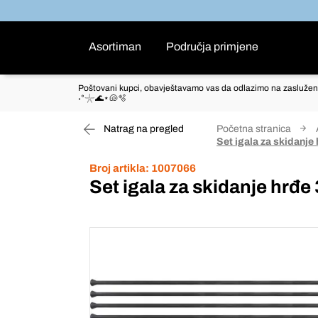
Asortiman
Područja primjene
Poštovani kupci, obavještavamo vas da odlazimo na zaslužen
˖°𓇼🌊⋆🐚🫧
Natrag na pregled
Početna stranica
Set igala za skidanje
Broj artikla:
1007066
Set igala za skidanje hrđ