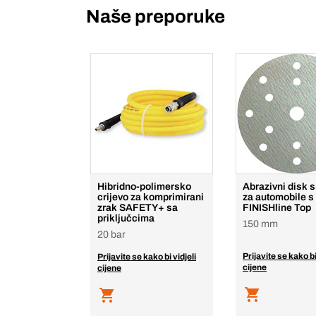
Naše preporuke
Hibridno-polimersko
Abrazivni disk 
crijevo za komprimirani
za automobile s
zrak SAFETY+ sa
FINISHline Top
priključcima
150 mm
20 bar
Prijavite se kako bi
Prijavite se kako bi vidjeli
cijene
cijene