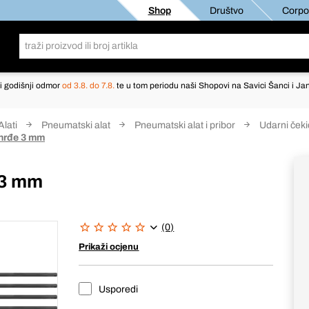
Shop
Društvo
Corpor
i godišnji odmor
od 3.8. do 7.8.
te u tom periodu naši Shopovi na Savici Šanci i Jan
Alati
Pneumatski alat
Pneumatski alat i pribor
Udarni čeki
 hrđe 3 mm
e 3 mm
(0)
Prikaži ocjenu
Usporedi