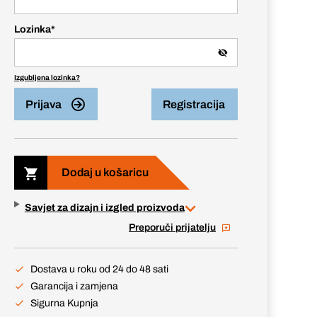
Lozinka
*
Izgubljena lozinka?
Prijava
Registracija
Dodaj u košaricu
Savjet za dizajn i izgled proizvoda
Preporuči prijatelju
Dostava u roku od 24 do 48 sati
Garancija i zamjena
Sigurna Kupnja