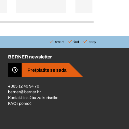
smart
fast
easy
BERNER newsletter
Pretplatite se sada
+385 12 49 94 70
berner@berner.hr
Kontakt i služba za korisnike
FAQ i pomoć