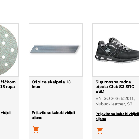
s čičkom
Oštrice skalpela 18
Sigurnosna radna
 15 rupa
Inox
cipela Club S3 SRC
ESD
EN ISO 20345:2011,
Nubuck leather, S3
 vidjeli
Prijavite se kako bi vidjeli
Prijavite se kako bi vidjeli
cijene
cijene