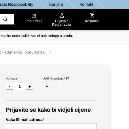
ate Responsibility
Karijera
Kontakt
Popis želja
Prijava /
Košarica
Registracija
komiru neće raditi, kao ni naši kolege u uredu.
ć - štemerica, pneumatski
Komada
Jedinična cijena / ST
1
-
+
Prijavite se kako bi vidjeli cijene
Vaša E-mail adresa
*