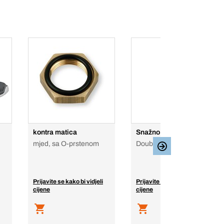
kontra matica
Snažno brtvljenje
mjed, sa O-prstenom
Double cartridge, 25 ml
Prijavite se kako bi vidjeli
Prijavite se kako bi vidjeli
cijene
cijene