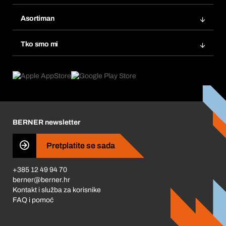
Bera Modul
Popisi želja
Asortiman
eProcurement
Ponovno naručivanje
Inovacije proizvoda
Tražitelji proizvoda
Tko smo mi
Pretplate
Područja primjene
Što nudimo
Povrati & Reklamacije
Product Compliance
Što nas pokreće
Korporativna društvena odgovornost
Karijera
BERNER newsletter
Business Conduct
Pretplatite se sada
+385 12 49 94 70
berner@berner.hr
Kontakt i služba za korisnike
FAQ i pomoć