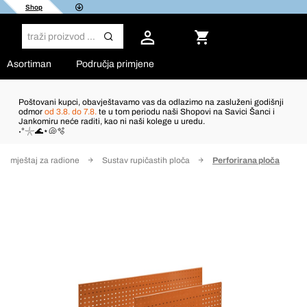
Shop
Asortiman
Područja primjene
Poštovani kupci, obavještavamo vas da odlazimo na zasluženi godišnji
odmor
od 3.8. do 7.8.
te u tom periodu naši Shopovi na Savici Šanci i
Jankomiru neće raditi, kao ni naši kolege u uredu.
˖°𓇼🌊⋆🐚🫧
Namještaj za radione
Sustav rupičastih ploča
Perforirana ploča