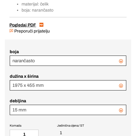
materijal: čelik
boja: narančasto
Pogledaj PDF
Preporuči prijatelju
boja
narančasto
dužina x širina
1975 x 455 mm
debljina
15 mm
Komada
Jedinična cijena / ST
1