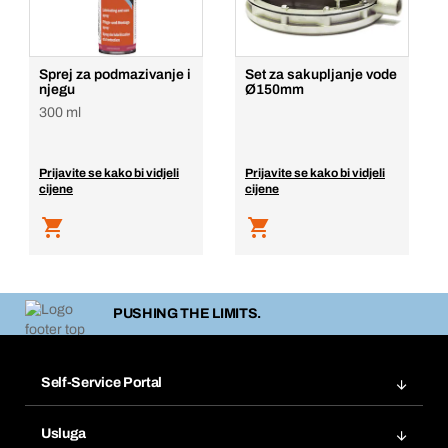
Sprej za podmazivanje i
Set za sakupljanje vode
njegu
Ø150mm
300 ml
Prijavite se kako bi vidjeli
Prijavite se kako bi vidjeli
cijene
cijene
PUSHING THE LIMITS.
Self-Service Portal
Narudžbe
Usluga
Fakture