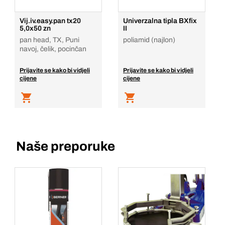
Vij.iv.easy.pan tx20
Univerzalna tipla BXfix
5,0x50 zn
II
pan head, TX, Puni
poliamid (najlon)
navoj, čelik, pocinčan
Prijavite se kako bi vidjeli
Prijavite se kako bi vidjeli
cijene
cijene
Naše preporuke