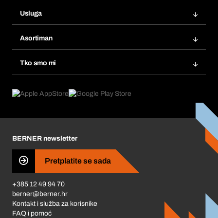
Narudžbe
Usluga
Fakture
Bera Modul
Popisi želja
Asortiman
eProcurement
Ponovno naručivanje
Inovacije proizvoda
Tražitelji proizvoda
Tko smo mi
Pretplate
Područja primjene
Što nudimo
Povrati & Reklamacije
Product Compliance
Što nas pokreće
Korporativna društvena odgovornost
Karijera
BERNER newsletter
Business Conduct
Pretplatite se sada
+385 12 49 94 70
berner@berner.hr
Kontakt i služba za korisnike
FAQ i pomoć