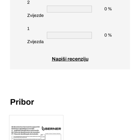
2
0 %
Zvijezde
1
0 %
Zvijezda
Napiši recenziju
Pribor