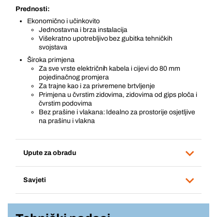
Prednosti:
Ekonomično i učinkovito
Jednostavna i brza instalacija
Višekratno upotrebljivo bez gubitka tehničkih
svojstava
Široka primjena
Za sve vrste električnih kabela i cijevi do 80 mm
pojedinačnog promjera
Za trajne kao i za privremene brtvljenje
Primjena u čvrstim zidovima, zidovima od gips ploča i
čvrstim podovima
Bez prašine i vlakana: Idealno za prostorije osjetljive
na prašinu i vlakna
Upute za obradu
Savjeti