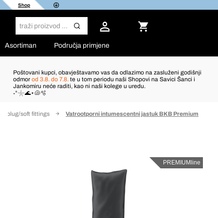
Shop
Asortiman
Područja primjene
Poštovani kupci, obavještavamo vas da odlazimo na zasluženi godišnji
odmor
od 3.8. do 7.8.
te u tom periodu naši Shopovi na Savici Šanci i
Jankomiru neće raditi, kao ni naši kolege u uredu.
˖°𓇼🌊⋆🐚🫧
s/plug/soft fittings
Vatrootporni intumescentni jastuk BKB Premium
PREMIUMline