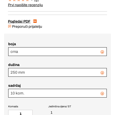
Prvi napišite recenziju
Pogledaj PDF
Preporuči prijatelju
boja
crna
dužina
250 mm
sadržaj
10 kom.
Komada
Jedinična cijena / ST
1