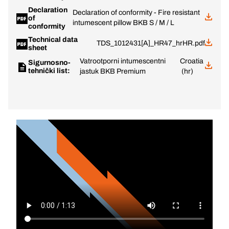
Declaration
Declaration of conformity - Fire resistant
of
intumescent pillow BKB S / M / L
conformity
Technical data
TDS_1012431[A]_HR47_hrHR.pdf
sheet
Vatrootporni intumescentni
Croatia
Sigurnosno-
tehnički list:
jastuk BKB Premium
(hr)