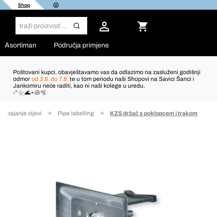
Shop
Asortiman
Područja primjene
Poštovani kupci, obavještavamo vas da odlazimo na zasluženi godišnji
odmor
od 3.8. do 7.8.
te u tom periodu naši Shopovi na Savici Šanci i
Jankomiru neće raditi, kao ni naši kolege u uredu.
˖°𓇼🌊⋆🐚🫧
a spajanje cijevi
Pipe labelling
KZS držač s poklopcem i trakom