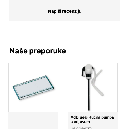
Napiši recenziju
Naše preporuke
AdBlue® Ručna pumpa
s crijevom
Sa crijevom