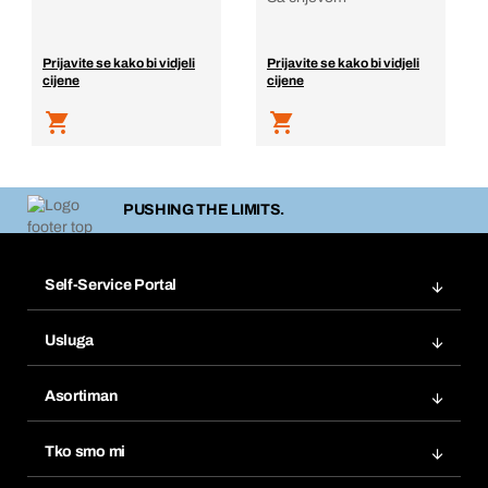
Prijavite se kako bi vidjeli
Prijavite se kako bi vidjeli
cijene
cijene
PUSHING THE LIMITS.
Self-Service Portal
Narudžbe
Usluga
Fakture
Bera Modul
Popisi želja
Asortiman
eProcurement
Ponovno naručivanje
Inovacije proizvoda
Tražitelji proizvoda
Tko smo mi
Pretplate
Područja primjene
Što nudimo