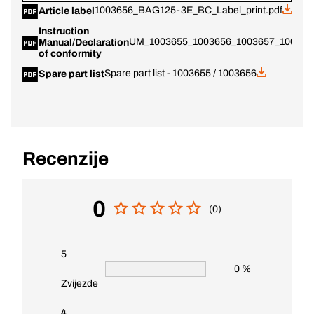
1003656_BAG125-3E_BC_Label_print.pdf
Article label
Instruction
UM_1003655_1003656_1003657_1003658
Manual/Declaration
of conformity
Spare part list - 1003655 / 1003656
Spare part list
Recenzije
0
(0)
5
0 %
Zvijezde
4