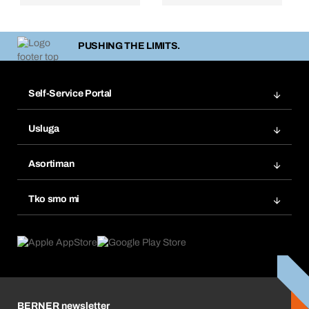
PUSHING THE LIMITS.
Self-Service Portal
Narudžbe
Usluga
Fakture
Bera Modul
Popisi želja
Asortiman
eProcurement
Ponovno naručivanje
Inovacije proizvoda
Tražitelji proizvoda
Tko smo mi
Pretplate
Područja primjene
Što nudimo
Povrati & Reklamacije
Product Compliance
Što nas pokreće
Korporativna društvena odgovornost
Karijera
BERNER newsletter