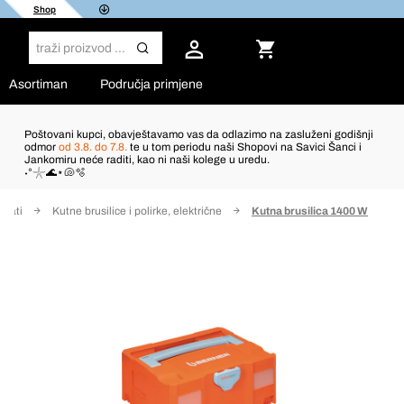
Shop
Asortiman
Područja primjene
Poštovani kupci, obavještavamo vas da odlazimo na zasluženi godišnji
odmor
od 3.8. do 7.8.
te u tom periodu naši Shopovi na Savici Šanci i
Jankomiru neće raditi, kao ni naši kolege u uredu.
˖°𓇼🌊⋆🐚🫧
alati
Kutne brusilice i polirke, električne
Kutna brusilica 1400 W