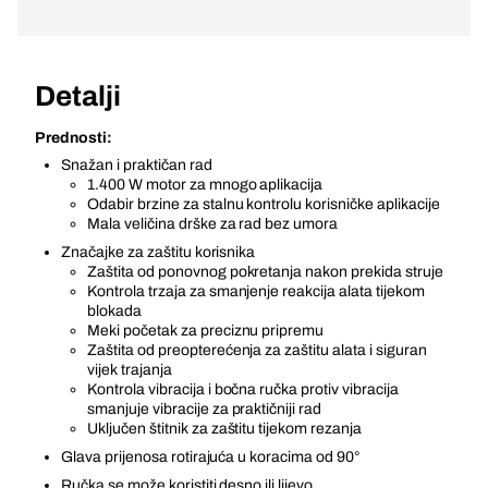
Detalji
Prednosti:
Snažan i praktičan rad
1.400 W motor za mnogo aplikacija
Odabir brzine za stalnu kontrolu korisničke aplikacije
Mala veličina drške za rad bez umora
Značajke za zaštitu korisnika
Zaštita od ponovnog pokretanja nakon prekida struje
Kontrola trzaja za smanjenje reakcija alata tijekom
blokada
Meki početak za preciznu pripremu
Zaštita od preopterećenja za zaštitu alata i siguran
vijek trajanja
Kontrola vibracija i bočna ručka protiv vibracija
smanjuje vibracije za praktičniji rad
Uključen štitnik za zaštitu tijekom rezanja
Glava prijenosa rotirajuća u koracima od 90°
Ručka se može koristiti desno ili lijevo