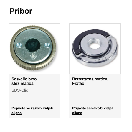
Pribor
Sds-clic brzo
Brzostezna matica
stez.matica
Fixtec
SDS-Clic
Prijavite se kako bi vidjeli
Prijavite se kako bi vidjeli
cijene
cijene