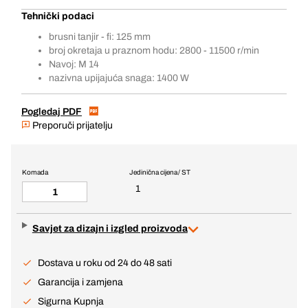
Tehnički podaci
brusni tanjir - fi: 125 mm
broj okretaja u praznom hodu: 2800 - 11500 r/min
Navoj: M 14
nazivna upijajuća snaga: 1400 W
Pogledaj PDF
Preporuči prijatelju
Komada
Jedinična cijena / ST
1
Savjet za dizajn i izgled proizvoda
Dostava u roku od 24 do 48 sati
Garancija i zamjena
Sigurna Kupnja