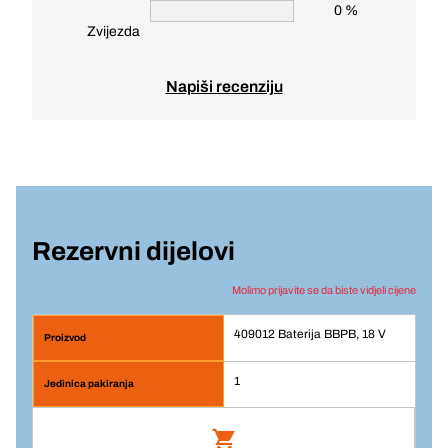
0 %
Zvijezda
Napiši recenziju
Rezervni dijelovi
Molimo prijavite se da biste vidjeli cijene
409012 Baterija BBPB, 18 V
1