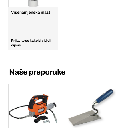
Dodaj u košaricu
Višenamjenska mast
Prijavite se kako bi vidjeli
cijene
Naše preporuke