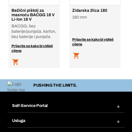
Bežični pištolj za
Zidarska žlica 180
masnoću BACGG 18 V
180 mm
Li-Ion 18 V
BACGG, bez
baterije/punjača, karton,
bez baterije i punjača
Prijavite se kako bi vidjeli
cijene
Prijavite se kako bi vidjeli
cijene
PUSHING THE LIMITS.
Self-Service Portal
Narudžbe
Usluga
Fakture
Bera Modul