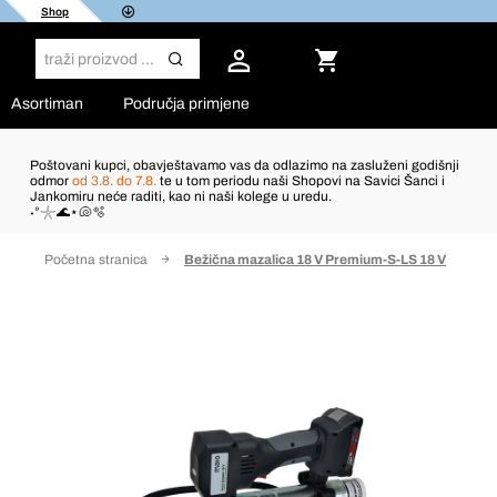
Shop
Asortiman
Područja primjene
Poštovani kupci, obavještavamo vas da odlazimo na zasluženi godišnji
odmor
od 3.8. do 7.8.
te u tom periodu naši Shopovi na Savici Šanci i
Jankomiru neće raditi, kao ni naši kolege u uredu.
˖°𓇼🌊⋆🐚🫧
Početna stranica
Bežična mazalica 18 V Premium-S-LS 18 V