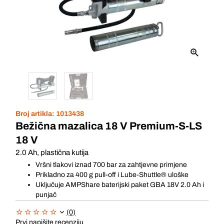
Broj artikla:
1013438
Bežična mazalica 18 V Premium-S-LS
18 V
2.0 Ah, plastična kutija
Vršni tlakovi iznad 700 bar za zahtjevne primjene
Prikladno za 400 g pull-off i Lube-Shuttle® uloške
Uključuje AMPShare baterijski paket GBA 18V 2.0 Ah i
punjač
(0)
Prvi napišite recenziju