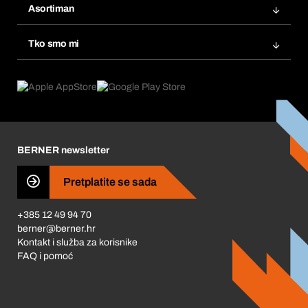
Popisi želja
Asortiman
eProcurement
Ponovno naručivanje
Inovacije proizvoda
Tražitelji proizvoda
Tko smo mi
Pretplate
Područja primjene
Što nudimo
Povrati & Reklamacije
Product Compliance
Što nas pokreće
Korporativna društvena odgovornost
Karijera
BERNER newsletter
Business Conduct
Pretplatite se sada
+385 12 49 94 70
berner@berner.hr
Kontakt i služba za korisnike
FAQ i pomoć