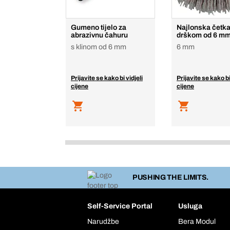
Gumeno tijelo za
Najlonska četka
abrazivnu čahuru
drškom od 6 m
s klinom od 6 mm
6 mm
Prijavite se kako bi vidjeli
Prijavite se kako bi
cijene
cijene
PUSHING THE LIMITS.
Self-Service Portal
Usluga
Narudžbe
Bera Modul