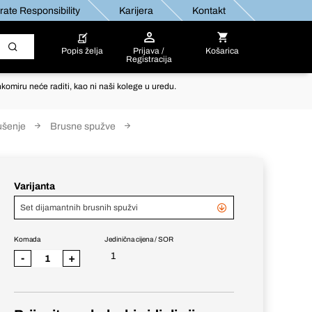
ate Responsibility
Karijera
Kontakt
Popis želja
Prijava /
Košarica
Registracija
komiru neće raditi, kao ni naši kolege u uredu.
ušenje
Brusne spužve
Varijanta
Set dijamantnih brusnih spužvi
Komada
Jedinična cijena / SOR
1
-
+