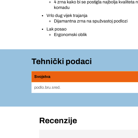
4 zrna kako bi se postigla najbolja kvalitet
komadu
Vrlo dug vijek trajanja
Dijamantna zrna na spužvastoj podlozi
Lak posao
Ergonomski oblik
Tehnički podaci
Svojstva
podlo.bru.sred.
Recenzije