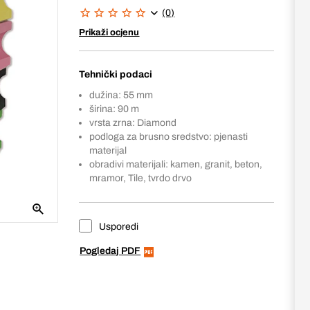
(0)
Prikaži ocjenu
Tehnički podaci
dužina: 55 mm
širina: 90 m
vrsta zrna: Diamond
podloga za brusno sredstvo: pjenasti
materijal
obradivi materijali: kamen, granit, beton,
mramor, Tile, tvrdo drvo
Usporedi
Pogledaj PDF