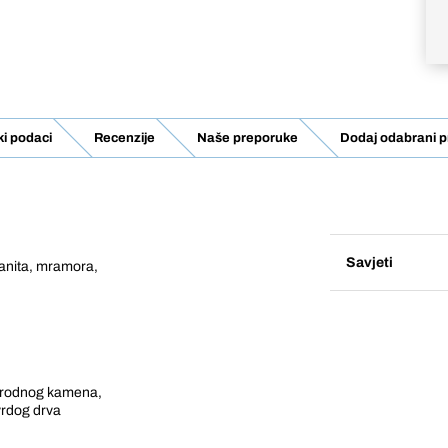
ki podaci
Recenzije
Naše preporuke
Dodaj odabrani p
Savjeti
anita, mramora,
prirodnog kamena,
vrdog drva