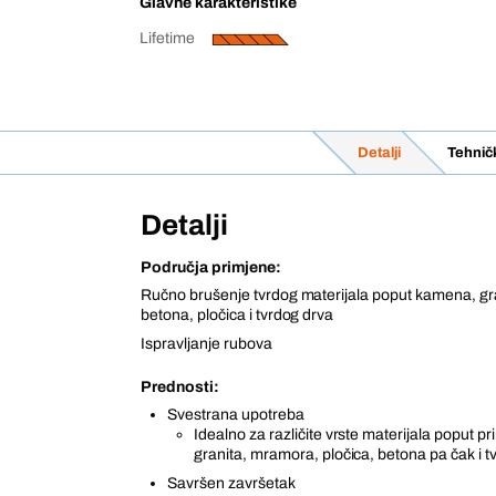
Glavne karakteristike
Lifetime
Detalji
Tehnič
Detalji
Područja primjene:
Ručno brušenje tvrdog materijala poput kamena, gr
betona, pločica i tvrdog drva
Ispravljanje rubova
Prednosti:
Svestrana upotreba
Idealno za različite vrste materijala poput 
granita, mramora, pločica, betona pa čak i t
Savršen završetak