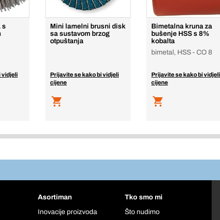
 s
Mini lamelni brusni disk
Bimetalna kruna za
m
sa sustavom brzog
bušenje HSS s 8%
otpuštanja
kobalta
bimetal, HSS - CO 8
 vidjeli
Prijavite se kako bi vidjeli
Prijavite se kako bi vidjeli
cijene
cijene
Asortiman
Tko smo mi
Inovacije proizvoda
Što nudimo