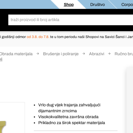
Shop
Društvo
Corpor
i godišnji odmor
od 3.8. do 7.8.
te u tom periodu naši Shopovi na Savici Šanci i Jan
Obrada materijala
Brušenje i poliranje
Abrazivi
Ručno br
vi
Vrlo dug vijek trajanja zahvaljujući
dijamantnim zrncima
Visokokvalitetna završna obrada
Prikladno za širok spektar materijala