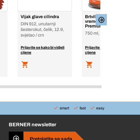
Vijak glave cilindra
Brtvilo za sve
vremenske uvjete
DIN 912, unutarnji
Premium
šesterokut, čelik, 12.9,
750 ml, siva, posuda [1]
svjetao / crn
Prijavite se kako bi vidjeli
Prijavite se kako bi vidjeli
cijene
cijene
smart
fast
easy
BERNER newsletter
Pretplatite se sada