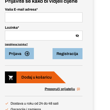
Prijavite se kako bi vidjeli cijene
Vaša E-mail adresa
*
Lozinka
*
Izgubljena lozinka?
Prijava
Registracija
Dodaj u košaricu
Preporuči prijatelju
Dostava u roku od 24 do 48 sati
Garancija i zamjena