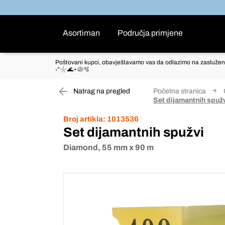
Asortiman
Područja primjene
Poštovani kupci, obavještavamo vas da odlazimo na zaslužen
˖°𓇼🌊⋆🐚🫧
Natrag na pregled
Početna stranica
Set dijamantnih spuž
Broj artikla:
1013536
Set dijamantnih spužvi
Diamond, 55 mm x 90 m