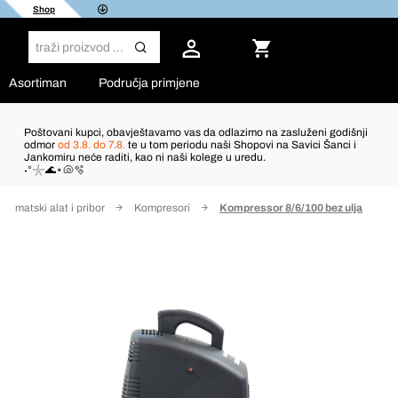
Shop
Asortiman
Područja primjene
Poštovani kupci, obavještavamo vas da odlazimo na zasluženi godišnji
odmor
od 3.8. do 7.8.
te u tom periodu naši Shopovi na Savici Šanci i
Jankomiru neće raditi, kao ni naši kolege u uredu.
˖°𓇼🌊⋆🐚🫧
eumatski alat i pribor
Kompresori
Kompressor 8/6/100 bez ulja