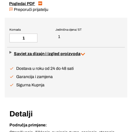
Pogledaj PDF
Preporuči prijatelju
Komada
Jedinična cijena / ST
1
Savjet za dizajn i izgled proizvoda
Dostava u roku od 24 do 48 sati
Garancija i zamjena
Sigurna Kupnja
Detalji
Područja primjene: