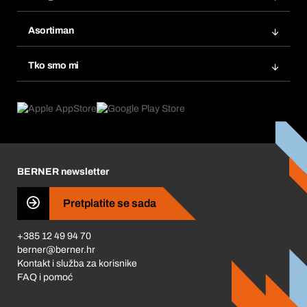
Fakture
Bera Modul
Popisi želja
Asortiman
eProcurement
Ponovno naručivanje
Inovacije proizvoda
Tražitelji proizvoda
Tko smo mi
Pretplate
Područja primjene
Što nudimo
Povrati & Reklamacije
Product Compliance
Što nas pokreće
Korporativna društvena odgovornost
Karijera
BERNER newsletter
Business Conduct
Pretplatite se sada
+385 12 49 94 70
berner@berner.hr
Kontakt i služba za korisnike
FAQ i pomoć