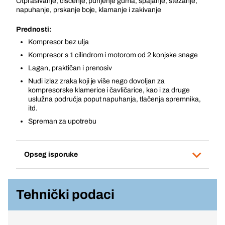
Otprašivanje, čišćenje, punjenje guma, spajanje, stezanje,
napuhanje, prskanje boje, klamanje i zakivanje
Prednosti:
Kompresor bez ulja
Kompresor s 1 cilindrom i motorom od 2 konjske snage
Lagan, praktičan i prenosiv
Nudi izlaz zraka koji je više nego dovoljan za
kompresorske klamerice i čavličarice, kao i za druge
uslužna područja poput napuhanja, tlačenja spremnika,
itd.
Spreman za upotrebu
Opseg isporuke
Tehnički podaci