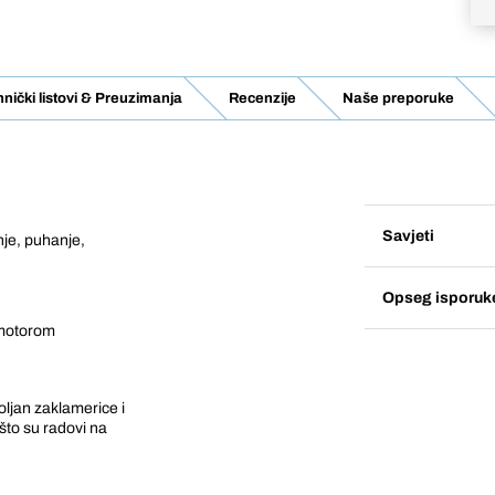
nički listovi & Preuzimanja
Recenzije
Naše preporuke
Savjeti
nje, puhanje,
Opseg isporuk
 motorom
oljan zaklamerice i
što su radovi na