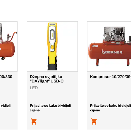
00/330
Džepna svjetiljka
Kompresor 10/270/39
"DAYlight" USB-C
LED
 vidjeli
Prijavite se kako bi vidjeli
Prijavite se kako bi vidjeli
cijene
cijene