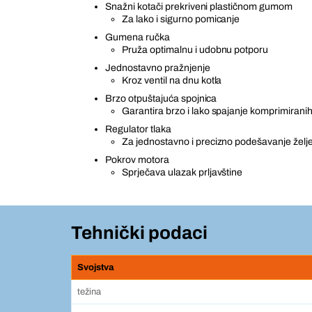
Snažni kotači prekriveni plastičnom gumom
Za lako i sigurno pomicanje
Gumena ručka
Pruža optimalnu i udobnu potporu
Jednostavno pražnjenje
Kroz ventil na dnu kotla
Brzo otpuštajuća spojnica
Garantira brzo i lako spajanje komprimiranih
Regulator tlaka
Za jednostavno i precizno podešavanje želj
Pokrov motora
Sprječava ulazak prljavštine
Tehnički podaci
Svojstva
težina