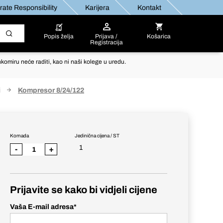
ate Responsibility
Karijera
Kontakt
Popis želja
Prijava /
Košarica
Registracija
komiru neće raditi, kao ni naši kolege u uredu.
i
Kompresor 8/24/122
Komada
Jedinična cijena / ST
1
-
+
Prijavite se kako bi vidjeli cijene
Vaša E-mail adresa
*