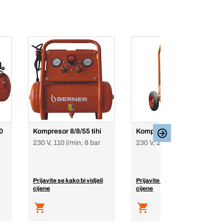
0
Kompresor 8/8/55 tihi
Kompresor 8/16/120
230 V, 110 l/min, 8 bar
230 V, 280 l/min, 10 bar
Prijavite se kako bi vidjeli
Prijavite se kako bi vidjeli
cijene
cijene