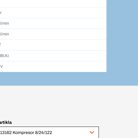
r
 l/min
 l/min
T
dB(A)
 V
artikla
13162 Kompresor 8/24/122