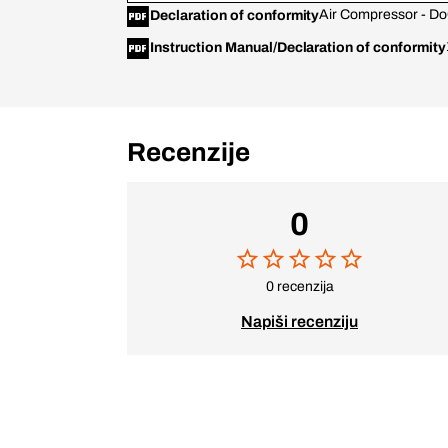
Air Compressor - D
Declaration of conformity
Instruction Manual/Declaration of conformity
Recenzije
0
0 recenzija
Napiši recenziju