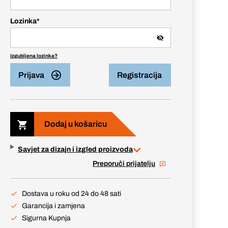
Lozinka
*
Izgubljena lozinka?
Prijava
Registracija
Dodaj u košaricu
Savjet za dizajn i izgled proizvoda
Preporuči prijatelju
Dostava u roku od 24 do 48 sati
Garancija i zamjena
Sigurna Kupnja