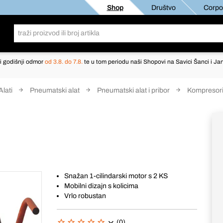
Shop
Društvo
Corpor
i godišnji odmor
od 3.8. do 7.8.
te u tom periodu naši Shopovi na Savici Šanci i Jan
Alati
Pneumatski alat
Pneumatski alat i pribor
Kompresor
Snažan 1-cilindarski motor s 2 KS
Mobilni dizajn s kolicima
Vrlo robustan
(0)