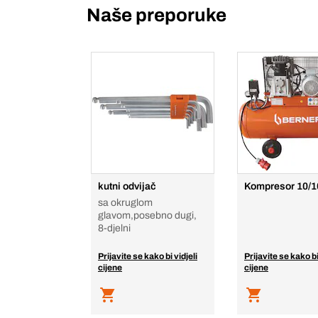
Naše preporuke
kutni odvijač
Kompresor 10/1
sa okruglom
glavom,posebno dugi,
8-djelni
Prijavite se kako bi vidjeli
Prijavite se kako bi
cijene
cijene