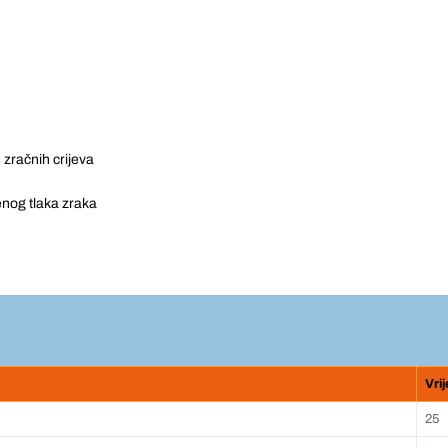
 zračnih crijeva
enog tlaka zraka
Vri
25