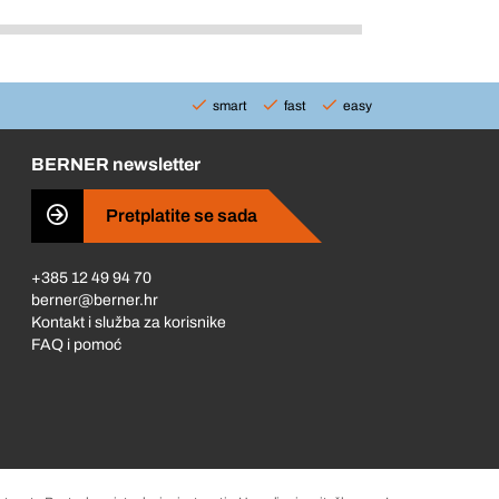
smart
fast
easy
BERNER newsletter
Pretplatite se sada
+385 12 49 94 70
berner@berner.hr
Kontakt i služba za korisnike
FAQ i pomoć