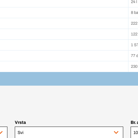
24 l
8 ba
222
122
1 S
77 
230
Vrsta
Br. 
Svi
10