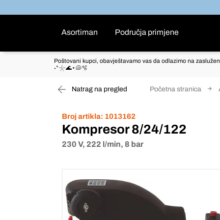
Asortiman
Područja primjene
Poštovani kupci, obavještavamo vas da odlazimo na zaslužen
˖°𓇼🌊⋆🐚🫧
Natrag na pregled
Početna stranica
Broj artikla:
1013162
Kompresor 8/24/122
230 V, 222 l/min, 8 bar