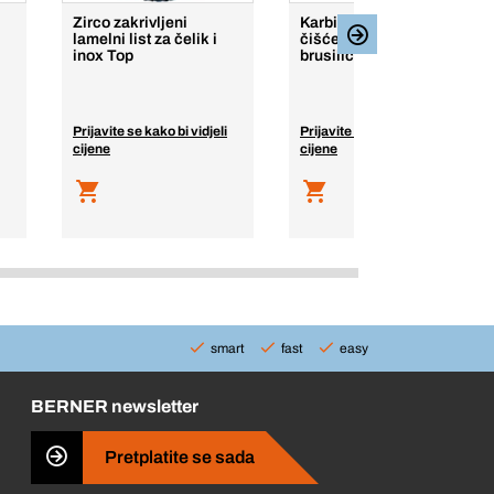
Zirco zakrivljeni
Karbidna ploča za
lamelni list za čelik i
čišćenje za kutnu
inox Top
brusilicu Top
Prijavite se kako bi vidjeli
Prijavite se kako bi vidjeli
cijene
cijene
smart
fast
easy
BERNER newsletter
Pretplatite se sada