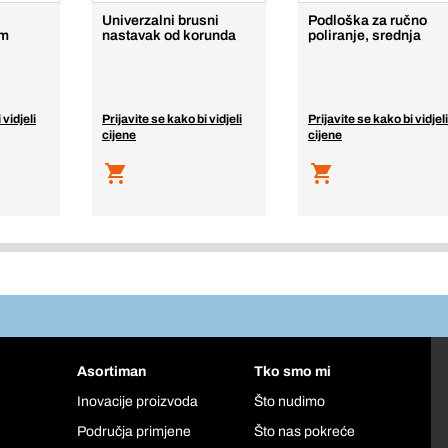
Univerzalni brusni
Podloška za ručno
um
nastavak od korunda
poliranje, srednja
 vidjeli
Prijavite se kako bi vidjeli
Prijavite se kako bi vidjeli
cijene
cijene
Asortiman
Tko smo mi
Inovacije proizvoda
Što nudimo
Područja primjene
Što nas pokreće