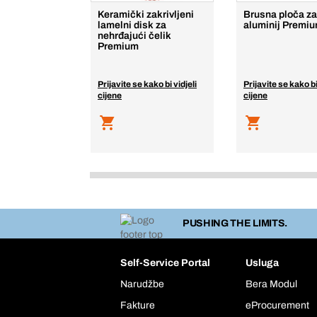
Keramički zakrivljeni
Brusna ploča za
lamelni disk za
aluminij Premi
nehrđajući čelik
Premium
Prijavite se kako bi vidjeli
Prijavite se kako bi
cijene
cijene
PUSHING THE LIMITS.
Self-Service Portal
Usluga
Narudžbe
Bera Modul
Fakture
eProcurement