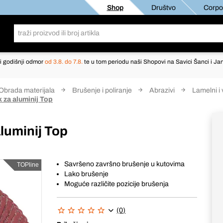
Shop
Društvo
Corpor
i godišnji odmor
od 3.8. do 7.8.
te u tom periodu naši Shopovi na Savici Šanci i Jan
Obrada materijala
Brušenje i poliranje
Abrazivi
Lamelni i 
k za aluminij Top
aluminij Top
Savršeno završno brušenje u kutovima
TOPline
Lako brušenje
Moguće različite pozicije brušenja
(0)