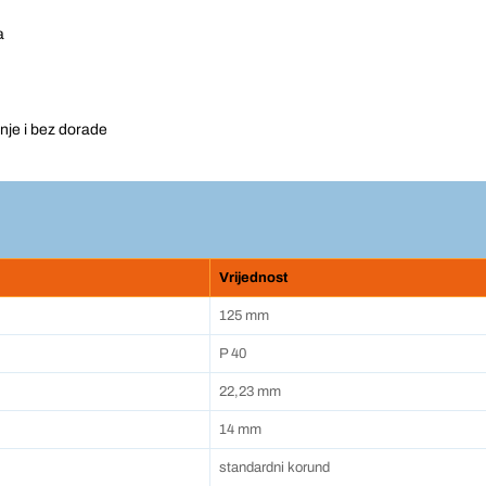
a
nje i bez dorade
Vrijednost
125 mm
P 40
22,23 mm
14 mm
standardni korund