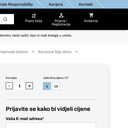
ate Responsibility
Karijera
Kontakt
Popis želja
Prijava /
Košarica
Registracija
komiru neće raditi, kao ni naši kolege u uredu.
vlaknasti diskovi
Abrasive flap discs
Komada
Jedinična cijena / ST
-
+
1
10
Prijavite se kako bi vidjeli cijene
Vaša E-mail adresa
*