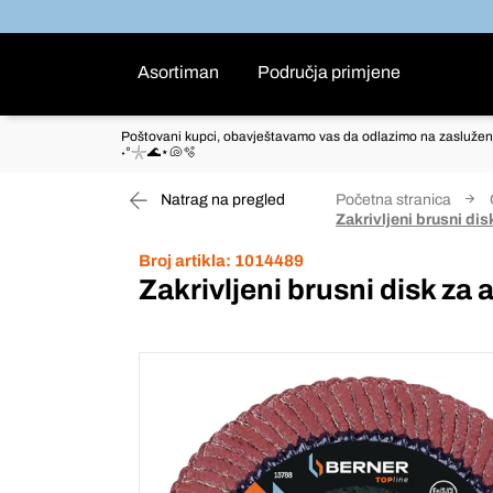
Asortiman
Područja primjene
Poštovani kupci, obavještavamo vas da odlazimo na zaslužen
˖°𓇼🌊⋆🐚🫧
Natrag na pregled
Početna stranica
Zakrivljeni brusni dis
Broj artikla:
1014489
Zakrivljeni brusni disk za 