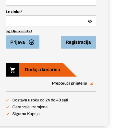
Lozinka
*
Izgubljena lozinka?
Prijava
Registracija
Dodaj u košaricu
Preporuči prijatelju
Dostava u roku od 24 do 48 sati
Garancija i zamjena
Sigurna Kupnja