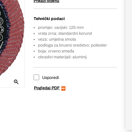
Prikaži ocjenu
Tehnički podaci
promjer, vanjski: 125 mm
vrsta zrna: standardni korund
veza: umjetna smola
podloga za brusno sredstvo: poliester
boja: crveno smeđa
obradivi materijali: aluminij
Usporedi
Pogledaj PDF