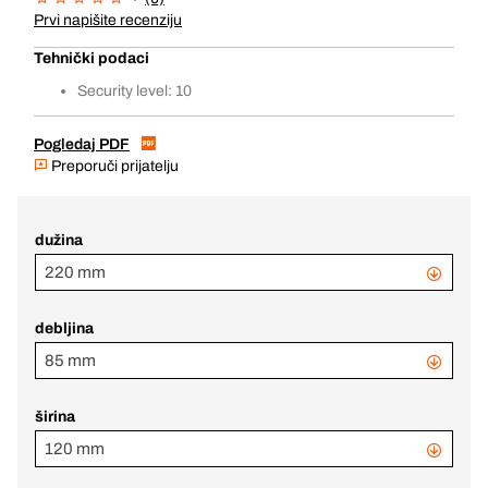
Prvi napišite recenziju
Tehnički podaci
Security level: 10
Pogledaj PDF
Preporuči prijatelju
dužina
220 mm
debljina
85 mm
širina
120 mm