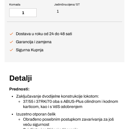
Komada
Jedinična cijena / ST
1
Dostava u roku od 24 do 48 sati
Garancija i zamjena
Sigurna Kupnja
Detalji
Prednosti:
Zaključavanje dvodijelne konstrukcije lokotom:
37/55 i 37RK/70 oba s ABUS-Plus cilindrom i kodnom
karticom, kao i s VdS odobrenjem
Izuzetno otporan čelik
Obrađeno posebnim postupkom zavarivanja za još
veću sigurnost