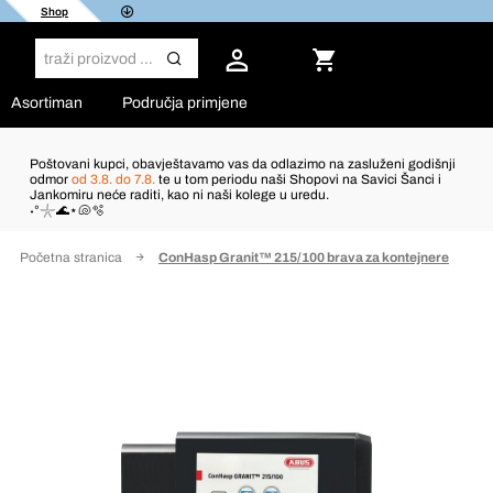
Shop
Asortiman
Područja primjene
Poštovani kupci, obavještavamo vas da odlazimo na zasluženi godišnji
odmor
od 3.8. do 7.8.
te u tom periodu naši Shopovi na Savici Šanci i
Jankomiru neće raditi, kao ni naši kolege u uredu.
˖°𓇼🌊⋆🐚🫧
Početna stranica
ConHasp Granit™ 215/100 brava za kontejnere