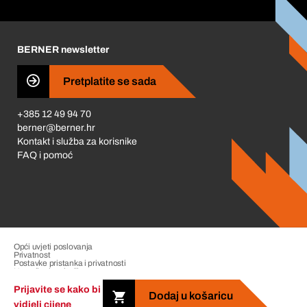
Korporativna društvena odgovornost
Karijera
BERNER newsletter
Business Conduct
Pretplatite se sada
+385 12 49 94 70
berner@berner.hr
Kontakt i služba za korisnike
FAQ i pomoć
Opći uvjeti poslovanja
Privatnost
Postavke pristanka i privatnosti
Upravljanje pritužbama
Impresum
Prijavite se kako bi
Dodaj u košaricu
vidjeli cijene