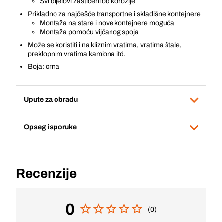
Svi dijelovi zaštićeni od korozije
Prikladno za najčešće transportne i skladišne kontejnere
Montaža na stare i nove kontejnere moguća
Montaža pomoću vijčanog spoja
Može se koristiti i na kliznim vratima, vratima štale,
preklopnim vratima kamiona itd.
Boja: crna
Upute za obradu
Opseg isporuke
Recenzije
0
(0)