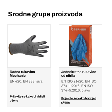
Srodne grupe proizvoda
Radna rukavica
Jednokratne rukavice
Mechanic
od nitrila
EN 420, EN 388, siva
EN ISO 21420, EN ISO
374-1:2016, EN ISO
374-5:2016, plavo
Prijavite se kako bi vidjeli
Prijavite se kako bi vidjeli
cijene
cijene