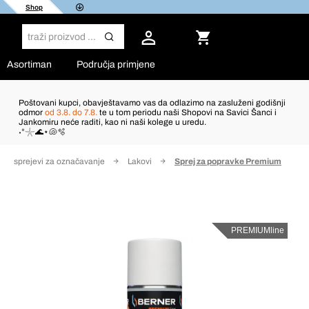
Shop
Asortiman
Područja primjene
Poštovani kupci, obavještavamo vas da odlazimo na zasluženi godišnji
odmor
od 3.8. do 7.8.
te u tom periodu naši Shopovi na Savici Šanci i
Jankomiru neće raditi, kao ni naši kolege u uredu.
˖°𓇼🌊⋆🐚🫧
je i sprejevi za označavanje
Lakovi
Sprej za popravke Premium
PREMIUMline