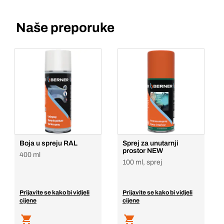
Naše preporuke
Boja u spreju RAL
Sprej za unutarnji
prostor NEW
400 ml
100 ml, sprej
Prijavite se kako bi vidjeli
Prijavite se kako bi vidjeli
cijene
cijene