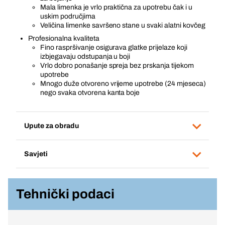
Mala limenka je vrlo praktična za upotrebu čak i u
uskim područjima
Veličina limenke savršeno stane u svaki alatni kovčeg
Profesionalna kvaliteta
Fino raspršivanje osigurava glatke prijelaze koji
izbjegavaju odstupanja u boji
Vrlo dobro ponašanje spreja bez prskanja tijekom
upotrebe
Mnogo duže otvoreno vrijeme upotrebe (24 mjeseca)
nego svaka otvorena kanta boje
Upute za obradu
Savjeti
Tehnički podaci