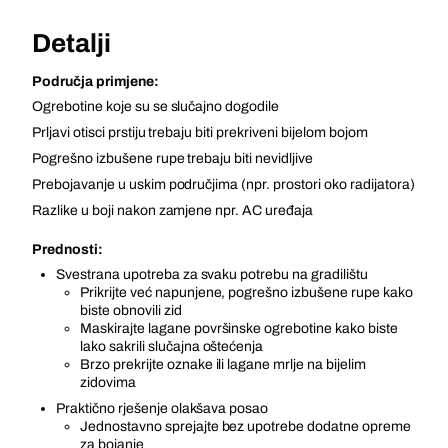
Detalji
Područja primjene:
Ogrebotine koje su se slučajno dogodile
Prljavi otisci prstiju trebaju biti prekriveni bijelom bojom
Pogrešno izbušene rupe trebaju biti nevidljive
Prebojavanje u uskim područjima (npr. prostori oko radijatora)
Razlike u boji nakon zamjene npr. AC uređaja
Prednosti:
Svestrana upotreba za svaku potrebu na gradilištu
Prikrijte već napunjene, pogrešno izbušene rupe kako
biste obnovili zid
Maskirajte lagane površinske ogrebotine kako biste
lako sakrili slučajna oštećenja
Brzo prekrijte oznake ili lagane mrlje na bijelim
zidovima
Praktično rješenje olakšava posao
Jednostavno sprejajte bez upotrebe dodatne opreme
za bojanje