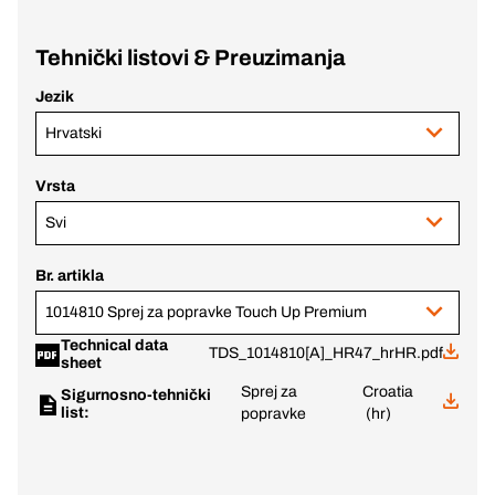
Tehnički listovi & Preuzimanja
Jezik
Hrvatski
Vrsta
Svi
Br. artikla
1014810 Sprej za popravke Touch Up Premium
Technical data
TDS_1014810[A]_HR47_hrHR.pdf
sheet
Sprej za
Croatia
Sigurnosno-tehnički
list:
popravke
(hr)