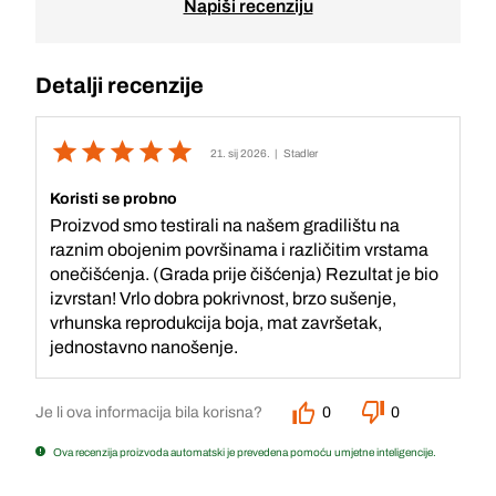
Napiši recenziju
Detalji recenzije
21. sij 2026.
| Stadler
Koristi se probno
Proizvod smo testirali na našem gradilištu na
raznim obojenim površinama i različitim vrstama
onečišćenja. (Grada prije čišćenja) Rezultat je bio
izvrstan! Vrlo dobra pokrivnost, brzo sušenje,
vrhunska reprodukcija boja, mat završetak,
jednostavno nanošenje.
Je li ova informacija bila korisna?
0
0
Ova recenzija proizvoda automatski je prevedena pomoću umjetne inteligencije.